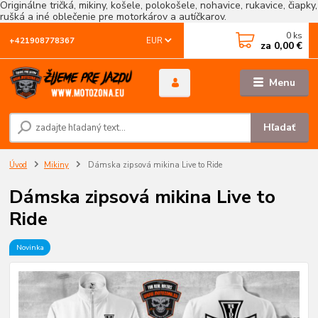
Originálne tričká, mikiny, košele, polokošele, nohavice, rukavice, čiapky,
rušká a iné oblečenie pre motorkárov a autíčkarov.
0
ks
EUR
+421908778367
za
0,00 €
Menu
Hľadať
Úvod
Mikiny
Dámska zipsová mikina Live to Ride
Dámska zipsová mikina Live to
Ride
Novinka