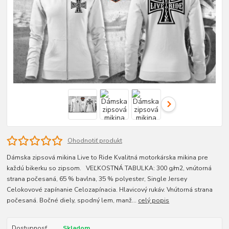
Ohodnotiť produkt
Dámska zipsová mikina Live to Ride Kvalitná motorkárska mikina pre
každú bikerku so zipsom. VEĽKOSTNÁ TABULKA: 300 g/m2, vnútorná
strana počesaná, 65 % bavlna, 35 % polyester, Single Jersey
Celokovové zapínanie Celozapínacia. Hlavicový rukáv. Vnútorná strana
počesaná. Bočné diely, spodný lem, manž...
celý popis
Dostupnosť
Skladom