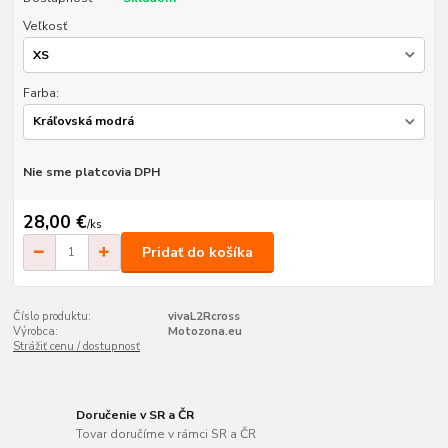
Veľkosť
Farba:
Nie sme platcovia DPH
28,00 €
/
ks
Pridať do košíka
Číslo produktu:
vivaL2Rcross
Výrobca:
Motozona.eu
Strážiť cenu / dostupnosť
Doručenie v SR a ČR
Tovar doručíme v rámci SR a ČR