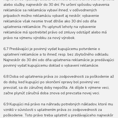
alebo služby, najneskôr do 30 dní. Po určení spôsobu vybavenia
reklamácie sa reklamácia vybaví ihneď, v odôvodnených
prípadoch možno reklamáciu vybaviť aj neskôr; vybavenie
reklamácie však nesmie trvať dlhšie ako 30 dní odo dňa
uplatnenia reklamácie. Po uplynutí lehoty na vybavenie
reklamácie má spotrebiteľ právo od zmluvy odstúpiť alebo má
právo na výmenu výrobku za nový výrobok.
6.7 Predávajúci je povinný vydať kupujúcemu potvrdenie o
uplatnení reklamácie a to ihneď, resp. bez zbytočného odkladu.
Najneskôr do 30 dní odo dňa uplatnenia reklamácie je predávajúci
povinný vydať kupujúcemu doklad o vybavení reklamácie.
6.8 Doba od uplatnenia práva zo zodpovednosti za poškodenie až
do doby, keď kupujúci po skončení opravy bol povinný vec
prevziať, sa do záručnej doby nepočíta. Ak dôjde k výmene veci,
začne plynúť záručná doba znova od prevzatia novej veci.
6.9 Kupujúci má právo na náhradu potrebných nákladov, ktoré mu
vznikli v súvislosti s uplatnením práva zo zodpovednosti za
poškodenie. Toto právo treba uplatniť u predávajúceho najneskôr