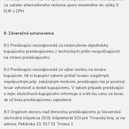
za začatie alternatívneho riešenia sporu maximálne do výšky 5
EUR s DPH.
8. Záverečné ustanovenia
8.1 Predávajúci nezodpovedá za nedoručenie objednávky
kupujúceho predávajúcemu z technických príčin nespočívajúcich
na strane predávajúceho.
8.2 Predávajúci nezodpovedá za výber motívu na tovare
kupujúcim. Ak si kupujúci vyberie potlač tovaru vulgárnym,
neprípustným príp. zakázaným motívom, predávajúci nie je povinný
tovar vyhotoviť a dodať kupujúcemu. V takom prípade predávajúci
o tejto skutočnosti kupujúceho informuje a vráti mu cenu za tovar,
ak už bola predávajúcemu zaplatená.
8.3 Orgánom dozoru nad činnosťou predávajúceho je Slovenská
obchodná inšpekcia (SOI). Inšpektorát SOI pre Trnavský kraj je na
adrese: Pekárska 23, 917 01 Trnava 1