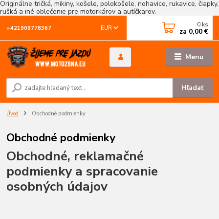
Originálne tričká, mikiny, košele, polokošele, nohavice, rukavice, čiapky,
rušká a iné oblečenie pre motorkárov a autíčkarov.
0
ks
EUR
+421908778367
za
0,00 €
Menu
Hľadať
Úvod
Obchodné podmienky
Obchodné podmienky
Obchodné, reklamačné
podmienky a spracovanie
osobných údajov