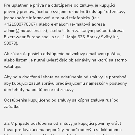
Pre uplatnenie práva na odstúpenie od zmluvy, je kupujúci
povinný predávajúceho o svojom rozhodnutí odstúpiť od zmluvy
jednoznačne informovať, a to buď telefonicky (tel:
+421908778367), alebo e-mailom (e-mailová adresa
admin@motoscena.sk), alebo listom zaslaným poštou (adresa:
Bikerswear Europe spol. s.r.o., 1. Mája 525, Borský Svätý Jur,
90879).
Ak zákazník posiela odstúpenie od zmluvy emailovou poštou,
alebo listom, je nutné uviesť číslo objednávky na ktorú sa storno
vzťahuje.
Aby bola dodržaná lehota na odstúpenie od zmluvy, je potrebné,
aby kupujúci zaslal správu predávajúcemu najneskôr v posledný
deň lehoty na odstúpenie od zmluvy.
Odstúpením kupujúceho od zmluvy sa kúpna zmluva ruší od
začiatku.
2.2 V prípade odstúpenia od zmluvy je kupujúci povinný vrátiť
tovar predávajúcemu nepoužitý, nepoškodený a s dokladom o