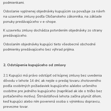
podmienkami.
Odoslanie vyplnenej objednávky kupujúcim sa považuje za návrh
na uzavretie zmluvy podľa Občianskeho zákonníka, na základe
ponuky predávajúceho v e-shope.
K uzavretiu zmluvy dochádza potvrdením objednávky zo strany
predávajúceho.
Odoslaním objednávky kupujúci tieto všeobecné obchodné
podmienky predávajúceho bez výhrad prijíma.
2. Odstúpenie kupujúceho od zmluvy
2.1 Kupujúci má právo odstúpiť od kúpnej zmluvy bez uvedenia
dôvodu v lehote 14 dní, ak nejde o predaj tovaru zhotoveného
podľa osobitných požiadaviek kupujúceho a/alebo určeného
osobitne pre jedného kupujúceho (napríklad ak ide o tričko bez
potlačeného motívu). Štrnásťdňová lehota začína plynúť dňom,
keď kupujúci alebo ním poverená osoba s výnimkou dopravcu,
prevezme tovar.