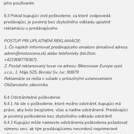
jeho používaním.
6.3 Pokiaľ kupujúci zistí poškodenie, za ktoré zodpovedá
predávajúci, je povinný bez zbytočného odkladu uplatniť
reklamáciu u predávajúceho.
POSTUP PRI UPLATNENÍ REKLAMÁCIE:
1. Čo najskôr informovať predávajúceho emailom (emailová adresa:
admin@motoscena.sk) alebo telefonicky (tel.číslo:
+421908778367).
2. Poslať reklamovaný tovar na adresu: Bikerswear Europe spol.
s.r.o., 1. Mája 525, Borský Sv. Jur, 90879
Reklamácie sa riešia v súlade s príslušnými ustanoveniami
Občianskeho zákonníka.
6.4 Odstrániteľné poškodenie:
6.4.1 Ak ide o poškodenie, ktoré možno odstrániť, kupujúci má
právo, aby bolo bezplatne, včas a riadne odstránené. Predávajúci
je povinný poškodenie bez zbytočného odkladu odstrániť.
6.4.2 Kupujúci môže namiesto odstránenia poškodenia požadovať
výmenu veci, ak tým predávajúcemu nevzniknú neprimerané