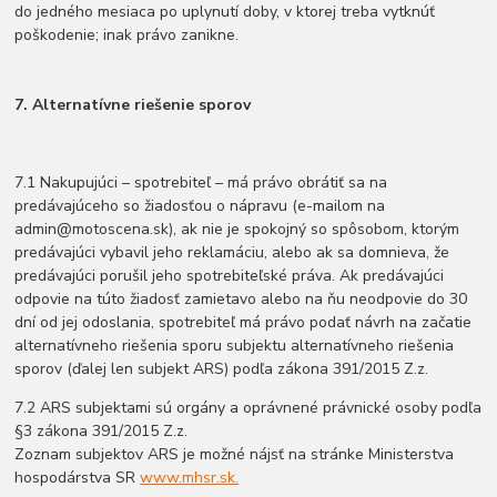
do jedného mesiaca po uplynutí doby, v ktorej treba vytknúť
poškodenie; inak právo zanikne.
7. Alternatívne riešenie sporov
7.1 Nakupujúci – spotrebiteľ – má právo obrátiť sa na
predávajúceho so žiadosťou o nápravu (e-mailom na
admin@motoscena.sk), ak nie je spokojný so spôsobom, ktorým
predávajúci vybavil jeho reklamáciu, alebo ak sa domnieva, že
predávajúci porušil jeho spotrebiteľské práva. Ak predávajúci
odpovie na túto žiadosť zamietavo alebo na ňu neodpovie do 30
dní od jej odoslania, spotrebiteľ má právo podať návrh na začatie
alternatívneho riešenia sporu subjektu alternatívneho riešenia
sporov (ďalej len subjekt ARS) podľa zákona 391/2015 Z.z.
7.2 ARS subjektami sú orgány a oprávnené právnické osoby podľa
§3 zákona 391/2015 Z.z.
Zoznam subjektov ARS je možné nájsť na stránke Ministerstva
hospodárstva SR
www.mhsr.sk.