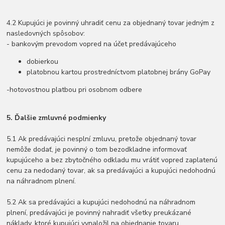
4.2 Kupujúci je povinný uhradiť cenu za objednaný tovar jedným z
nasledovných spôsobov:
- bankovým prevodom vopred na účet predávajúceho
dobierkou
platobnou kartou prostredníctvom platobnej brány GoPay
-hotovostnou platbou pri osobnom odbere
5. Ďalšie zmluvné podmienky
5.1 Ak predávajúci nesplní zmluvu, pretože objednaný tovar
nemôže dodať, je povinný o tom bezodkladne informovať
kupujúceho a bez zbytočného odkladu mu vrátiť vopred zaplatenú
cenu za nedodaný tovar, ak sa predávajúci a kupujúci nedohodnú
na náhradnom plnení.
5.2 Ak sa predávajúci a kupujúci nedohodnú na náhradnom
plnení, predávajúci je povinný nahradiť všetky preukázané
náklady, ktoré kupujúci vynaložil na objednanie tovaru.