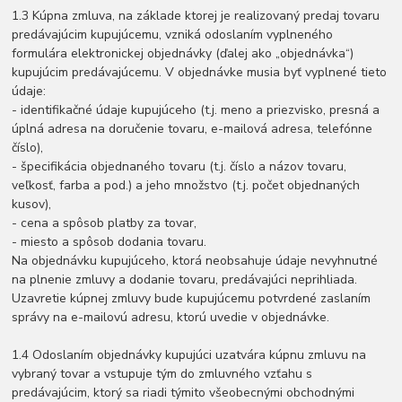
1.3 Kúpna zmluva, na základe ktorej je realizovaný predaj tovaru
predávajúcim kupujúcemu, vzniká odoslaním vyplneného
formulára elektronickej objednávky (ďalej ako „objednávka“)
kupujúcim predávajúcemu. V objednávke musia byť vyplnené tieto
údaje:
- identifikačné údaje kupujúceho (t.j. meno a priezvisko, presná a
úplná adresa na doručenie tovaru, e-mailová adresa, telefónne
číslo),
- špecifikácia objednaného tovaru (t.j. číslo a názov tovaru,
veľkosť, farba a pod.) a jeho množstvo (t.j. počet objednaných
kusov),
- cena a spôsob platby za tovar,
- miesto a spôsob dodania tovaru.
Na objednávku kupujúceho, ktorá neobsahuje údaje nevyhnutné
na plnenie zmluvy a dodanie tovaru, predávajúci neprihliada.
Uzavretie kúpnej zmluvy bude kupujúcemu potvrdené zaslaním
správy na e-mailovú adresu, ktorú uvedie v objednávke.
1.4 Odoslaním objednávky kupujúci uzatvára kúpnu zmluvu na
vybraný tovar a vstupuje tým do zmluvného vzťahu s
predávajúcim, ktorý sa riadi týmito všeobecnými obchodnými