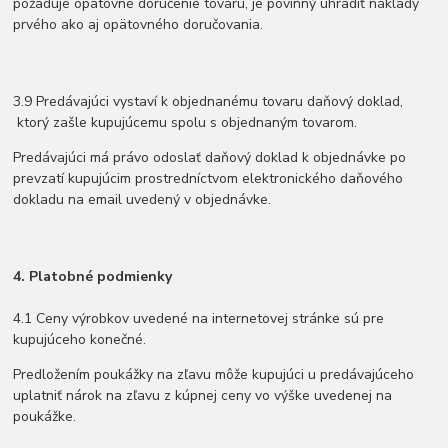
požaduje opätovné doručenie tovaru, je povinný uhradiť náklady
prvého ako aj opätovného doručovania.
3.9 Predávajúci vystaví k objednanému tovaru daňový doklad,
ktorý zašle kupujúcemu spolu s objednaným tovarom.
Predávajúci má právo odoslať daňový doklad k objednávke po
prevzatí kupujúcim prostredníctvom elektronického daňového
dokladu na email uvedený v objednávke.
4. Platobné podmienky
4.1 Ceny výrobkov uvedené na internetovej stránke sú pre
kupujúceho konečné.
Predložením poukážky na zľavu môže kupujúci u predávajúceho
uplatniť nárok na zľavu z kúpnej ceny vo výške uvedenej na
poukážke.