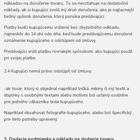
nákladov na doručenie tovaru. To sa nevzťahuje na dodatočné
náklady, ak si kupujúci zvolil iný druh doručenia, ako je najlacnejší
bežný spôsob doručenia, ktorý ponúka predávajúci.
Platby budú kupujúcemu vrátené bez zbytočného odkladu,
najneskôr do 14 dní odo dňa, keď bude predávajúcemu doručené
oznámenie kupujúceho o odstúpení od zmluvy.
Predávajúci vráti platbu rovnakým spôsobom, ako kupujúci použil
pri svojej platbe.
2.4 Kupujúci nemá právo odstúpiť od zmluvy:
-ak tovar, ktorý si objednal napríklad tričká, mikiny či iný textil a
doplnky s osobnými textami alebo motívmi bol určený osobitne
pre jedného zákazníka teda kupujúceho.
Napríklad obsahoval fotografie kupujúceho, alebo bol špecifický
pre tieto potreby upravený.
3. Dodacie podmienky a náklady na dodanie tovaru