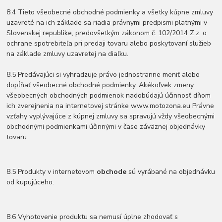
8.4 Tieto všeobecné obchodné podmienky a všetky kúpne zmluvy
uzavreté na ich základe sa riadia právnymi predpismi platnými v
Slovenskej republike, predovšetkým zákonom č. 102/2014 Z.z. o
ochrane spotrebiteľa pri predaji tovaru alebo poskytovaní služieb
na základe zmluvy uzavretej na diaľku.
8.5 Predávajúci si vyhradzuje právo jednostranne meniť alebo
dopĺňať všeobecné obchodné podmienky. Akékoľvek zmeny
všeobecných obchodných podmienok nadobúdajú účinnosť dňom
ich zverejnenia na internetovej stránke www.motozona.eu Právne
vzťahy vyplývajúce z kúpnej zmluvy sa spravujú vždy všeobecnými
obchodnými podmienkami účinnými v čase záväznej objednávky
tovaru.
8.5 Produkty v internetovom
obchode
sú vyrábané na objednávku
od kupujúceho.
8.6 Vyhotovenie produktu sa nemusí úplne zhodovať s