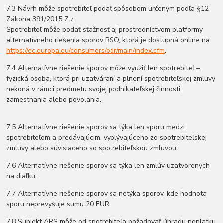
7.3 Návrh môže spotrebiteľ podať spôsobom určeným podľa §12
Zákona 391/2015 Z.z.
Spotrebiteľ môže podať sťažnosť aj prostredníctvom platformy
alternatívneho riešenia sporov RSO, ktorá je dostupná online na
https://ec.europa.eu/consumers/odr/main/index.cfm​
.
7.4 Alternatívne riešenie sporov môže využiť len spotrebiteľ –
fyzická osoba, ktorá pri uzatváraní a plnení spotrebiteľskej zmluvy
nekoná v rámci predmetu svojej podnikateľskej činnosti,
zamestnania alebo povolania.
7.5 Alternatívne riešenie sporov sa týka len sporu medzi
spotrebiteľom a predávajúcim, vyplývajúceho zo spotrebiteľskej
zmluvy alebo súvisiaceho so spotrebiteľskou zmluvou.
7.6 Alternatívne riešenie sporov sa týka len zmlúv uzatvorených
na diaľku.
7.7 Alternatívne riešenie sporov sa netýka sporov, kde hodnota
sporu neprevyšuje sumu 20 EUR.
7.8 Subjekt ARS môže od spotrebiteľa požadovať úhradu poplatku