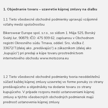
1. Objednanie tovaru – uzavretie kúpnej zmluvy na diaľku
1.1 Tieto všeobecné obchodné podmienky upravujú vzájomné
vzťahy medzi spoločnosťou
Bikerswear Europe spol. s.r.o., so sídlom 1. Mája 525, Borský
Svätý Jur, 90879, IČO: 475 939 62, zapísanou v Obchodnom
registri Okresného súdu Trnava, oddiel: Sro, vložka č.
33672/T(ďalej ako „predávajúci“) a zákazníkom (ďalej ako
„kupujúci“) pri predaji a kúpe tovaru prostredníctvom
internetového obchodu www.motozona.eu
1.2 Tieto všeobecné obchodné podmienky tvoria neoddeliteľnú
súčasť každej kúpnej zmluvy uzavretej vo forme ponuky zo strany
predávajúceho a objednávky na dodanie tovaru zo strany
kupujúceho. V prípade rozporu medzi ustanoveniami kúpnej
zmluvy a týchto všeobecných obchodných podmienok majú
prednosť ustanovenia kúpnej zmluvy.