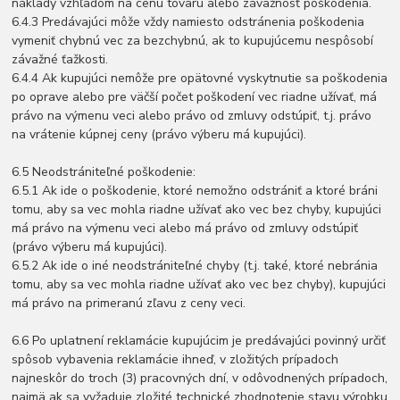
náklady vzhľadom na cenu tovaru alebo závažnosť poškodenia.
6.4.3 Predávajúci môže vždy namiesto odstránenia poškodenia
vymeniť chybnú vec za bezchybnú, ak to kupujúcemu nespôsobí
závažné ťažkosti.
6.4.4 Ak kupujúci nemôže pre opätovné vyskytnutie sa poškodenia
po oprave alebo pre väčší počet poškodení vec riadne užívať, má
právo na výmenu veci alebo právo od zmluvy odstúpiť, t.j. právo
na vrátenie kúpnej ceny (právo výberu má kupujúci).
6.5 Neodstrániteľné poškodenie:
6.5.1 Ak ide o poškodenie, ktoré nemožno odstrániť a ktoré bráni
tomu, aby sa vec mohla riadne užívať ako vec bez chyby, kupujúci
má právo na výmenu veci alebo má právo od zmluvy odstúpiť
(právo výberu má kupujúci).
6.5.2 Ak ide o iné neodstrániteľné chyby (t.j. také, ktoré nebránia
tomu, aby sa vec mohla riadne užívať ako vec bez chyby), kupujúci
má právo na primeranú zľavu z ceny veci.
6.6 Po uplatnení reklamácie kupujúcim je predávajúci povinný určiť
spôsob vybavenia reklamácie ihneď, v zložitých prípadoch
najneskôr do troch (3) pracovných dní, v odôvodnených prípadoch,
najmä ak sa vyžaduje zložité technické zhodnotenie stavu výrobku