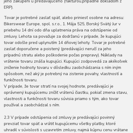
jeho zakúpení u predávajúceho (faktúrou,prípadne dokladom z
ERP).
Tovar je potrebné zaslať späť, alebo priniesť osobne na adresu:
Bikerswear Europe, spol. s.r.o., 1. Mája 525, Borský Svätý Jur v
priebehu 14 dní odo dňa uplatnenia práva na odstúpenie od
zmluvy. Lehota sa považuje za dodržanú v prípade, že kupujúci
tovar odošle pred uplynutím 14 dňovej lehoty. Tovar je potrebné
zaslať doporučene a poistený (predávajúci neručí za jeho
prípadnú stratu alebo poškodenie počas prepravy). Náklady na
vrátenie tovaru znáša kupujúci. Kupujúci zodpovedá za akékoľvek
zníženie hodnoty tovaru v dôsledku zaobchádzania s ním iným
spôsobom, než aký je potrebný na zistenie povahy, vlastností a
funkčnosti tovaru.
V prípade, že tovar stratí na svojej hodnote, predávajúci je
oprávnený kupujúcemu znížiť vrátenú čiastku, pokiaľ zmena stavu,
vlastnosti a funkčnosti tovaru súvisia priamo s tým, ako tovar
používal a zaobchádzal s ním.
2.3 V prípade odstúpenia od zmluvy je predávajúci povinný
prevziať tovar späť a vrátiť kupujúcemu všetky platby, ktoré
uhradil v súvislosti s uzavretím zmluvy, najmä kúpnu cenu vrátane