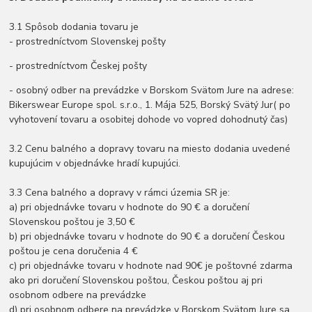
3.1 Spôsob dodania tovaru je
- prostredníctvom Slovenskej pošty
- prostredníctvom Českej pošty
- osobný odber na prevádzke v Borskom Svätom Jure na adrese:
Bikerswear Europe spol. s.r.o., 1. Mája 525, Borský Svätý Jur( po
vyhotovení tovaru a osobitej dohode vo vopred dohodnutý čas)
3.2 Cenu balného a dopravy tovaru na miesto dodania uvedené
kupujúcim v objednávke hradí kupujúci.
3.3 Cena balného a dopravy v rámci územia SR je:
a) pri objednávke tovaru v hodnote do 90 € a doručení
Slovenskou poštou je 3,50 €
b) pri objednávke tovaru v hodnote do 90 € a doručení Českou
poštou je cena doručenia 4 €
c) pri objednávke tovaru v hodnote nad 90€ je poštovné zdarma
ako pri doručení Slovenskou poštou, Českou poštou aj pri
osobnom odbere na prevádzke
d) pri osobnom odbere na prevádzke v Borskom Svätom Jure sa