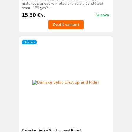
materiál s prídavkom elastanu zaisťujúci stálosť
tvaru. 180 g/m2, ...
15,50 €
Skladom
/
ks
Zvoliť variant
Novinka
Dámske tielko Shut up and Ride !