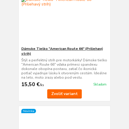
Dámske Tielko "American Route 66" (Priliehavý
strih)
Štýl a perfektný strih pre motorkárky! Dámske tielko
"American Route 66" vďaka prímesi spandexu
dokonale obopína postavu, zatiaľ čo ikonická
potlač vyjadruje lásku k otvoreným cestám. Ideálne
na leto, moto zrazy alebo pod vestu.
15,50 €
Skladom
/
ks
Zvoliť variant
Novinka