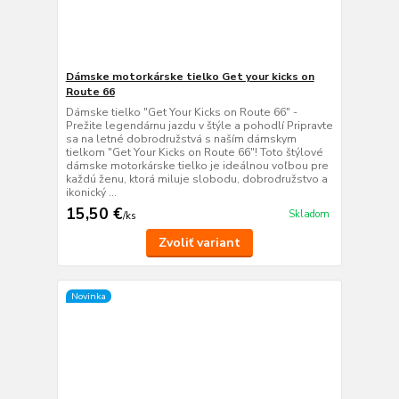
Dámske motorkárske tielko Get your kicks on
Route 66
Dámske tielko "Get Your Kicks on Route 66" -
Prežite legendárnu jazdu v štýle a pohodlí Pripravte
sa na letné dobrodružstvá s naším dámskym
tielkom "Get Your Kicks on Route 66"! Toto štýlové
dámske motorkárske tielko je ideálnou voľbou pre
každú ženu, ktorá miluje slobodu, dobrodružstvo a
ikonický ...
15,50 €
Skladom
/
ks
Zvoliť variant
Novinka