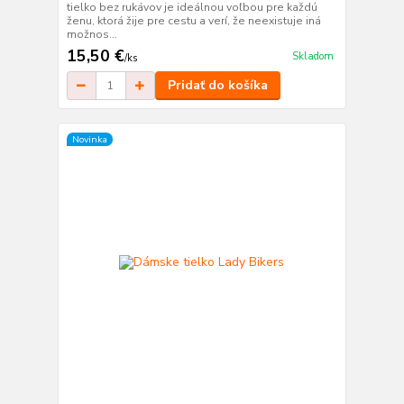
tielko bez rukávov je ideálnou voľbou pre každú
ženu, ktorá žije pre cestu a verí, že neexistuje iná
možnos...
15,50 €
Skladom
/
ks
Pridať do košíka
Novinka