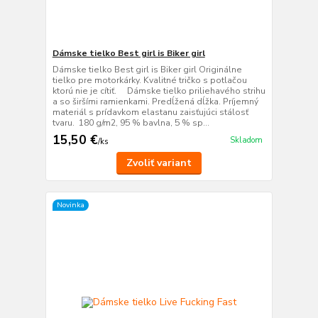
Dámske tielko Best girl is Biker girl
Dámske tielko Best girl is Biker girl Originálne
tielko pre motorkárky. Kvalitné tričko s potlačou
ktorú nie je cítiť. Dámske tielko priliehavého strihu
a so širšími ramienkami. Predĺžená dĺžka. Príjemný
materiál s prídavkom elastanu zaisťujúci stálosť
tvaru. 180 g/m2, 95 % bavlna, 5 % sp...
15,50 €
Skladom
/
ks
Zvoliť variant
Novinka