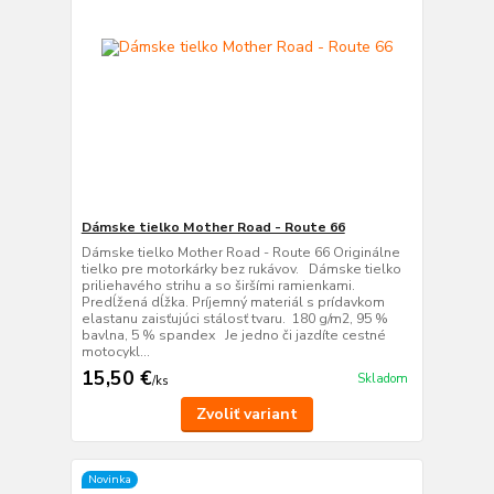
Dámske tielko Mother Road - Route 66
Dámske tielko Mother Road - Route 66 Originálne
tielko pre motorkárky bez rukávov. Dámske tielko
priliehavého strihu a so širšími ramienkami.
Predĺžená dĺžka. Príjemný materiál s prídavkom
elastanu zaisťujúci stálosť tvaru. 180 g/m2, 95 %
bavlna, 5 % spandex Je jedno či jazdíte cestné
motocykl...
15,50 €
Skladom
/
ks
Zvoliť variant
Novinka