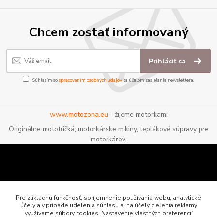
Chcem zostať informovaný
Prihlásiť sa
Súhlasím so
spracovaním osobných údajov
za účelom zasielania newslettera.
www.motozona.eu
- žijeme motorkami
Originálne mototričká, motorkárske mikiny, teplákové súpravy pre
motorkárov.
Pre základnú funkčnosť, spríjemnenie používania webu, analytické
účely a v prípade udelenia súhlasu aj na účely cielenia reklamy
využívame súbory cookies. Nastavenie vlastných preferencií