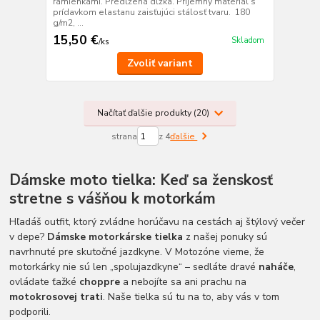
ramienkami. Predĺžená dĺžka. Príjemný materiál s
prídavkom elastanu zaisťujúci stálosť tvaru. 180
g/m2, ...
15,50 €
Skladom
/
ks
Zvoliť variant
Načítať ďalšie produkty (20)
strana
z 4
ďalšie
Dámske moto tielka: Keď sa ženskosť
stretne s vášňou k motorkám
Hľadáš outfit, ktorý zvládne horúčavu na cestách aj štýlový večer
v depe?
Dámske motorkárske tielka
z našej ponuky sú
navrhnuté pre skutočné jazdkyne. V Motozóne vieme, že
motorkárky nie sú len „spolujazdkyne“ – sedláte dravé
naháče
,
ovládate ťažké
choppre
a nebojíte sa ani prachu na
motokrosovej trati
. Naše tielka sú tu na to, aby vás v tom
podporili.