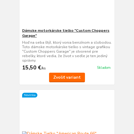
Dámske motorkárske tielko "Custom Choppers
Garage"
Hoď na seba štýl, ktorý vonia benzínom a slobodou.
Toto dámske motorkárske tielko s vintage grafikou
"Custom Choppers Garage" je stvorené pre
rebelky, ktoré vedia, že život v sedle je ten jediný
správny.
15,50 €
Skladom
/
ks
Zvoliť variant
Novinka