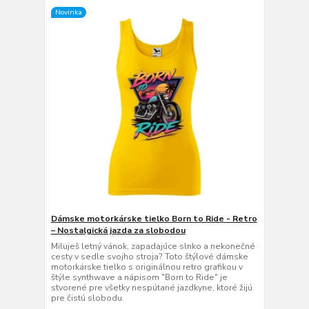
Novinka
Dámske motorkárske tielko Born to Ride - Retro
– Nostalgická jazda za slobodou
Miluješ letný vánok, zapadajúce slnko a nekonečné
cesty v sedle svojho stroja? Toto štýlové dámske
motorkárske tielko s originálnou retro grafikou v
štýle synthwave a nápisom "Born to Ride" je
stvorené pre všetky nespútané jazdkyne, ktoré žijú
pre čistú slobodu.