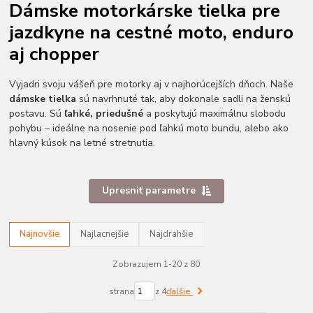
Dámske motorkárske tielka pre
jazdkyne na cestné moto, enduro
aj chopper
Vyjadri svoju vášeň pre motorky aj v najhorúcejších dňoch. Naše
dámske tielka
sú navrhnuté tak, aby dokonale sadli na ženskú
postavu. Sú
ľahké, priedušné
a poskytujú maximálnu slobodu
pohybu – ideálne na nosenie pod ľahkú moto bundu, alebo ako
hlavný kúsok na letné stretnutia.
Upresniť parametre
Najnovšie
Najlacnejšie
Najdrahšie
Zobrazujem 1-20 z 80
strana
z 4
ďalšie