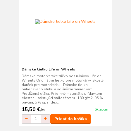
Dámske tielko Life on Wheels
Dámske motorkárske tričko bez rukávov Life on
Wheels Originálne tielko pre motorkárky. Skvelý
darček pre motorkárku. Dámske tielko
priliehavého strihu a so širšími ramienkami.
Predĺžená dĺžka. Príjemný materiál s prídavkom
elastanu zaisťujúci stálosť tvaru. 180 g/m2, 95 %
bavlna, 5 % spandex...
15,50 €
Skladom
/
ks
Pridať do košíka