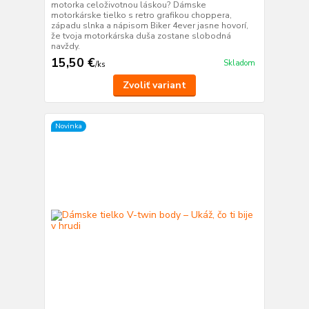
motorka celoživotnou láskou? Dámske
motorkárske tielko s retro grafikou choppera,
západu slnka a nápisom Biker 4ever jasne hovorí,
že tvoja motorkárska duša zostane slobodná
navždy.
15,50 €
Skladom
/
ks
Zvoliť variant
Novinka