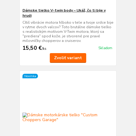
Dámske tielko V-twin body – Ukáž, čo ti bije v
hrudi
Cítiš vibrácie motora hlboko v tele a tvoje srdce bije
v rytme dvoch valcov? Toto brutálne dámske tielko
s realistickým motívom V-Twin motora, ktorý sa
"prediera" spod kože, je stvorené pre pravé
milovníčky chopperov a cruiserov.
15,50 €
Skladom
/
ks
Zvoliť variant
Novinka