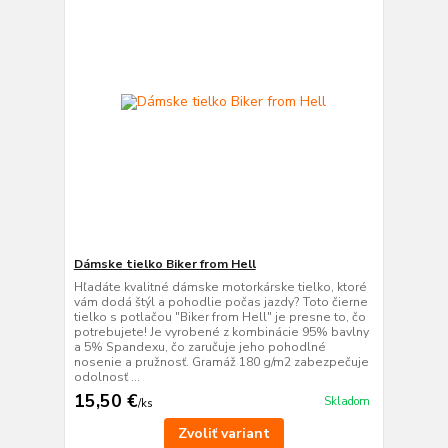
Dámske tielko Biker from Hell
Hľadáte kvalitné dámske motorkárske tielko, ktoré
vám dodá štýl a pohodlie počas jazdy? Toto čierne
tielko s potlačou "Biker from Hell" je presne to, čo
potrebujete! Je vyrobené z kombinácie 95% bavlny
a 5% Spandexu, čo zaručuje jeho pohodlné
nosenie a pružnosť. Gramáž 180 g/m2 zabezpečuje
odolnosť ...
15,50 €
Skladom
/
ks
Zvoliť variant