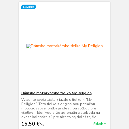
Novinka
Dámske motorkárske tielko My Religion
Vyjadrite svoju lásku k jazde s tielkom "My
Religion". Toto tielko s originálnou potlačou
motocrossovej prilby je ideálnou voľbou pre
všetkých, ktorí vedia, že adrenalín a sloboda na
dvoch kolesách sú pre nich to najdôležitejšie.
15,50 €
Skladom
/
ks