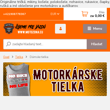
Originálne tričká, mikiny, košele, polokošele, nohavice, rukavice, čiapky,
rušká a iné oblečenie pre motorkárov a autíčkarov.
0
ks
EUR
+421908778367
za
0,00 €
Menu
Hľadať
Úvod
Tielka
Dámske tielka