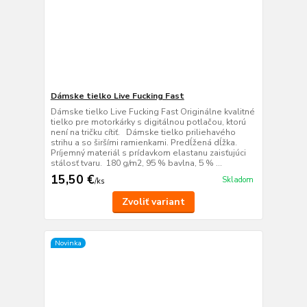
Dámske tielko Live Fucking Fast
Dámske tielko Live Fucking Fast Originálne kvalitné
tielko pre motorkárky s digitálnou potlačou, ktorú
není na tričku cítiť. Dámske tielko priliehavého
strihu a so širšími ramienkami. Predĺžená dĺžka.
Príjemný materiál s prídavkom elastanu zaisťujúci
stálosť tvaru. 180 g/m2, 95 % bavlna, 5 % ...
15,50 €
Skladom
/
ks
Zvoliť variant
Novinka