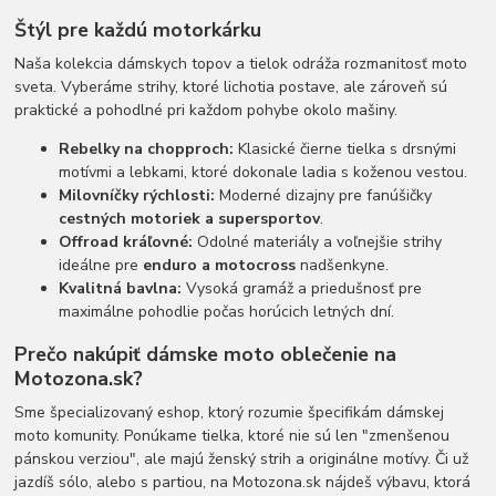
Štýl pre každú motorkárku
Naša kolekcia dámskych topov a tielok odráža rozmanitosť moto
sveta. Vyberáme strihy, ktoré lichotia postave, ale zároveň sú
praktické a pohodlné pri každom pohybe okolo mašiny.
Rebelky na chopproch:
Klasické čierne tielka s drsnými
motívmi a lebkami, ktoré dokonale ladia s koženou vestou.
Milovníčky rýchlosti:
Moderné dizajny pre fanúšičky
cestných motoriek a supersportov
.
Offroad kráľovné:
Odolné materiály a voľnejšie strihy
ideálne pre
enduro a motocross
nadšenkyne.
Kvalitná bavlna:
Vysoká gramáž a priedušnosť pre
maximálne pohodlie počas horúcich letných dní.
Prečo nakúpiť dámske moto oblečenie na
Motozona.sk?
Sme špecializovaný eshop, ktorý rozumie špecifikám dámskej
moto komunity. Ponúkame tielka, ktoré nie sú len "zmenšenou
pánskou verziou", ale majú ženský strih a originálne motívy. Či už
jazdíš sólo, alebo s partiou, na Motozona.sk nájdeš výbavu, ktorá