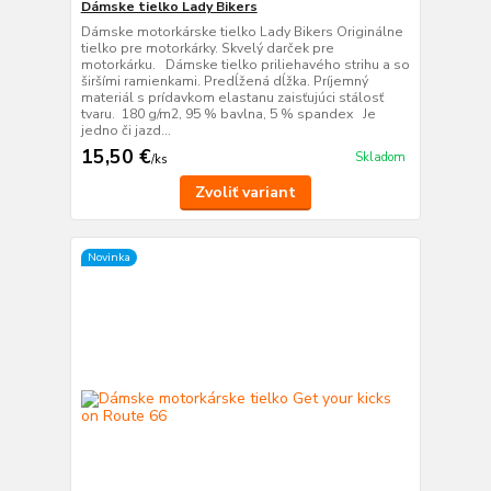
Dámske tielko Lady Bikers
Dámske motorkárske tielko Lady Bikers Originálne
tielko pre motorkárky. Skvelý darček pre
motorkárku. Dámske tielko priliehavého strihu a so
širšími ramienkami. Predĺžená dĺžka. Príjemný
materiál s prídavkom elastanu zaisťujúci stálosť
tvaru. 180 g/m2, 95 % bavlna, 5 % spandex Je
jedno či jazd...
15,50 €
Skladom
/
ks
Zvoliť variant
Novinka