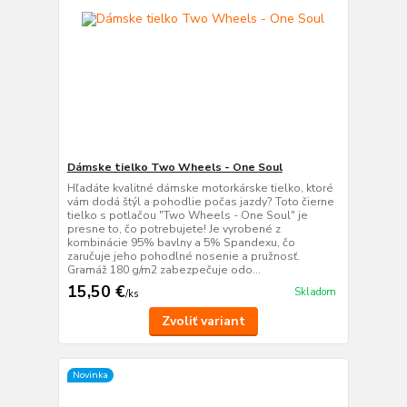
Dámske tielko Two Wheels - One Soul
Hľadáte kvalitné dámske motorkárske tielko, ktoré
vám dodá štýl a pohodlie počas jazdy? Toto čierne
tielko s potlačou "Two Wheels - One Soul" je
presne to, čo potrebujete! Je vyrobené z
kombinácie 95% bavlny a 5% Spandexu, čo
zaručuje jeho pohodlné nosenie a pružnosť.
Gramáž 180 g/m2 zabezpečuje odo...
15,50 €
Skladom
/
ks
Zvoliť variant
Novinka