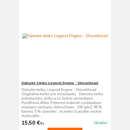
Dámske tielko Legend Engine - Shovelhead
Dámske tielko Legend Engine - Shovelhead
Originálne tielko pre motorkárky. Dámske tielko
priliehavého strihu a so širšími ramienkami.
Predĺžená dĺžka. Príjemný materiál s prídavkom
elastanu zaisťujúci stálosť tvaru. 180 g/m2, 95 %
bavlna, 5 % spandex Je jedno či jazdíte cestné
motocykle...
15,50 €
Skladom
/
ks