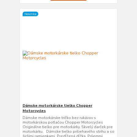
Novinka
Dámske motorkárske tielko Chopper
Motorcycles
Dámske motorkárske tričko bez rukávov s
motorkárskou potlačou Chopper Motorcycles
Originálne tielko pre motorkárky. Skvelý darček pre
motorkárku. Dámske tielko priliehavého strihu a so
širšími ramienkami. Predĺžená dĺžka. Príjemný