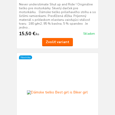
Never understimate Shut up and Ride ! Originálne
tielko pre motorkárky. Skvelý darček pre
motorkárku. Dámske tielko priliehavého strihu a so
širšími ramienkami. Predĺžená dĺžka. Príjemný
materiál s prídavkom elastanu zaisťujúci stálosť
tvaru. 180 g/m2, 95 % bavlna, 5 % spandex Je
jedno...
15,50 €
Skladom
/
ks
Zvoliť variant
Novinka