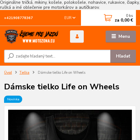
Originálne tričká, mikiny, košele, polokošele, nohavice, rukavice, čiapky,
rušká a iné oblečenie pre motorkárov a autíčkarov.
0
ks
EUR
+421908778367
za
0,00 €
Menu
Hľadať
Úvod
Tielka
Dámske tielko Life on Wheels
Dámske tielko Life on Wheels
Novinka