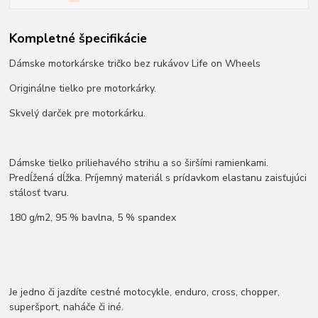
Kompletné špecifikácie
Dámske motorkárske tričko bez rukávov Life on Wheels
Originálne tielko pre motorkárky.
Skvelý darček pre motorkárku.
Dámske tielko priliehavého strihu a so širšími ramienkami.
Predĺžená dĺžka. Príjemný materiál s prídavkom elastanu zaisťujúci
stálosť tvaru.
180 g/m2, 95 % bavlna, 5 % spandex
Je jedno či jazdíte cestné motocykle, enduro, cross, chopper,
superšport, naháče či iné.