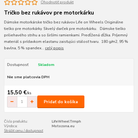
Ohodnotiť produkt
Tričko bez rukávov pre motorkárku
Dámske motorkárske tričko bez rukávov Life on Wheels Originálne
tielko pre motorkárky. Skvelý darček pre motorkárku. Dámske tielko
priliehavého strihu a so širšími ramienkami. Predĺžená dĺžka. Príjemný
materiál s prídavkom elastanu zaisťujúci stálosť tvaru. 180 g/m2, 95 %
bavlna, 5 % spandex...
celý popis
Dostupnosť
Skladom
Nie sme platcovia DPH
15,50 €
/
ks
Pridať do košíka
Číslo produktu:
LifeWheelTrmph
Výrobca:
Motozona.eu
Strážiť cenu / dostupnosť