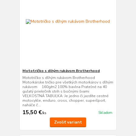
Mototričko s dlhým rukávom Brotherhood
Mototričko s dlhým rukávom Brotherhood
Motorkárske tričko pre všetkých motorkárov s dlhým
rukávom 160g/m2 100% bavlna Pratelné na 40
guľatý priekrčník strih s bočnými švami
VEĽKOSTNÁ TABUĽKA: Je jedno či jazdíte cestné
motocykle, enduro, cross, chopper, superšport,
naháče č...
15,50 €
Skladom
/
ks
Zvoliť variant