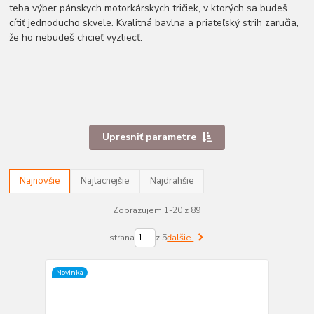
teba výber pánskych motorkárskych tričiek, v ktorých sa budeš
cítiť jednoducho skvele. Kvalitná bavlna a priateľský strih zaručia,
že ho nebudeš chcieť vyzliecť.
Upresniť parametre
Najnovšie
Najlacnejšie
Najdrahšie
Zobrazujem 1-20 z 89
strana
z 5
ďalšie
Novinka