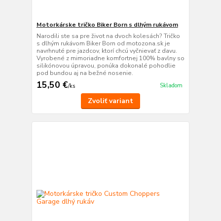
Motorkárske tričko Biker Born s dlhým rukávom
Narodili ste sa pre život na dvoch kolesách? Tričko
s dlhým rukávom Biker Born od motozona.sk je
navrhnuté pre jazdcov, ktorí chcú vyčnievať z davu.
Vyrobené z mimoriadne komfortnej 100% bavlny so
silikónovou úpravou, ponúka dokonalé pohodlie
pod bundou aj na bežné nosenie.
15,50 €
Skladom
/
ks
Zvoliť variant