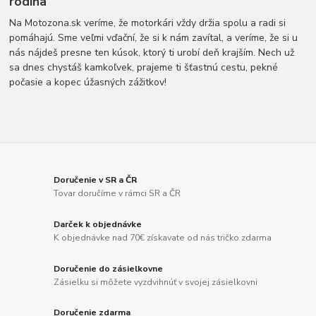
rodina
Na Motozona.sk veríme, že motorkári vždy držia spolu a radi si
pomáhajú. Sme veľmi vďační, že si k nám zavítal, a veríme, že si u
nás nájdeš presne ten kúsok, ktorý ti urobí deň krajším. Nech už
sa dnes chystáš kamkoľvek, prajeme ti šťastnú cestu, pekné
počasie a kopec úžasných zážitkov!
Doručenie v SR a ČR
Tovar doručíme v rámci SR a ČR
Darček k objednávke
K objednávke nad 70€ získavate od nás tričko zdarma
Doručenie do zásielkovne
Zásielku si môžete vyzdvihnúť v svojej zásielkovni
Doručenie zdarma