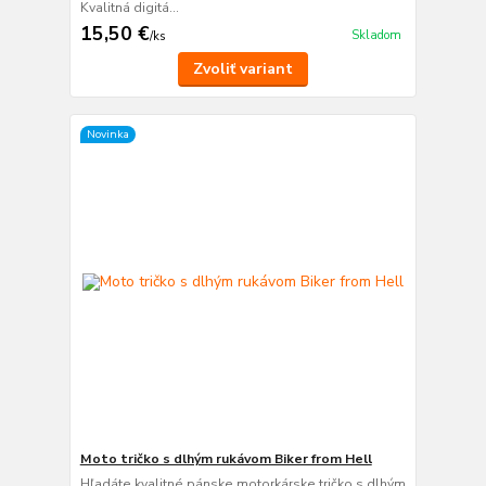
Kvalitná digitá...
15,50 €
Skladom
/
ks
Zvoliť variant
Novinka
Moto tričko s dlhým rukávom Biker from Hell
Hľadáte kvalitné pánske motorkárske tričko s dlhým