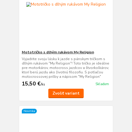
Mototričko s dlhým rukávom My Religion
Vyjadrite svoju lásku k jazde s pánskym tričkom s
dlhým rukávom "My Religion"! Toto tričko je ideálne
pre motorkárov, motocross jazdcov a štvorkolkárov,
ktorí berú jazdu ako životnú filozofiu. S potlačou
motocrossovej prilby a nápisom "My Religion"
15,50 €
Skladom
/
ks
Zvoliť variant
Novinka