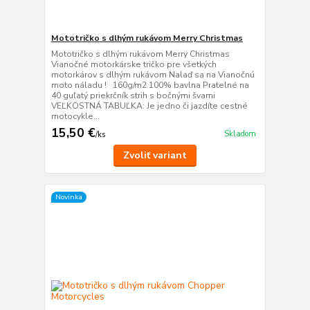
Mototričko s dlhým rukávom Merry Christmas
Mototričko s dlhým rukávom Merry Christmas
Vianočné motorkárske tričko pre všetkých
motorkárov s dlhým rukávom Nalaď sa na Vianočnú
moto náladu ! 160g/m2 100% bavlna Pratelné na
40 guľatý priekrčník strih s bočnými švami
VEĽKOSTNÁ TABUĽKA: Je jedno či jazdíte cestné
motocykle...
15,50 €
Skladom
/
ks
Zvoliť variant
Novinka