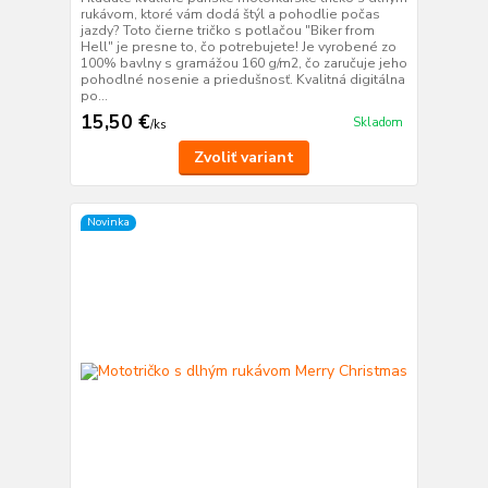
rukávom, ktoré vám dodá štýl a pohodlie počas
jazdy? Toto čierne tričko s potlačou "Biker from
Hell" je presne to, čo potrebujete! Je vyrobené zo
100% bavlny s gramážou 160 g/m2, čo zaručuje jeho
pohodlné nosenie a priedušnosť. Kvalitná digitálna
po...
15,50 €
Skladom
/
ks
Zvoliť variant
Novinka