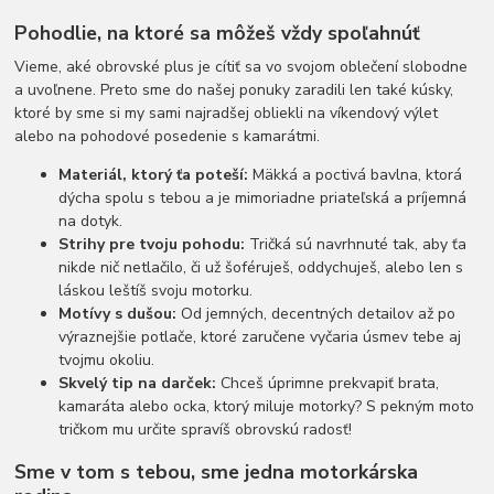
Pohodlie, na ktoré sa môžeš vždy spoľahnúť
Vieme, aké obrovské plus je cítiť sa vo svojom oblečení slobodne
a uvoľnene. Preto sme do našej ponuky zaradili len také kúsky,
ktoré by sme si my sami najradšej obliekli na víkendový výlet
alebo na pohodové posedenie s kamarátmi.
Materiál, ktorý ťa poteší:
Mäkká a poctivá bavlna, ktorá
dýcha spolu s tebou a je mimoriadne priateľská a príjemná
na dotyk.
Strihy pre tvoju pohodu:
Tričká sú navrhnuté tak, aby ťa
nikde nič netlačilo, či už šoféruješ, oddychuješ, alebo len s
láskou leštíš svoju motorku.
Motívy s dušou:
Od jemných, decentných detailov až po
výraznejšie potlače, ktoré zaručene vyčaria úsmev tebe aj
tvojmu okoliu.
Skvelý tip na darček:
Chceš úprimne prekvapiť brata,
kamaráta alebo ocka, ktorý miluje motorky? S pekným moto
tričkom mu určite spravíš obrovskú radosť!
Sme v tom s tebou, sme jedna motorkárska