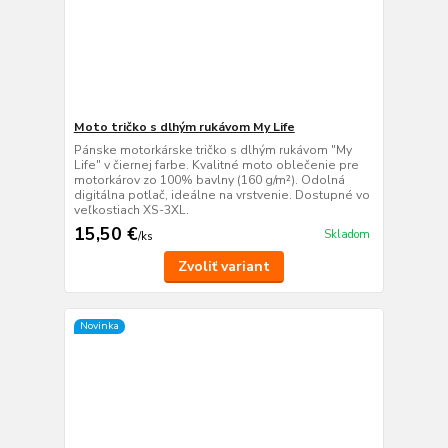
Moto tričko s dlhým rukávom My Life
Pánske motorkárske tričko s dlhým rukávom "My
Life" v čiernej farbe. Kvalitné moto oblečenie pre
motorkárov zo 100% bavlny (160 g/m²). Odolná
digitálna potlač, ideálne na vrstvenie. Dostupné vo
veľkostiach XS-3XL.
15,50 €
Skladom
/
ks
Zvoliť variant
Novinka