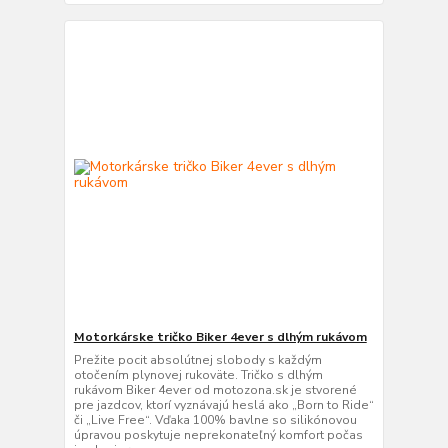
Motorkárske tričko Biker 4ever s dlhým rukávom
Prežite pocit absolútnej slobody s každým
otočením plynovej rukoväte. Tričko s dlhým
rukávom Biker 4ever od motozona.sk je stvorené
pre jazdcov, ktorí vyznávajú heslá ako „Born to Ride“
či „Live Free“. Vďaka 100% bavlne so silikónovou
úpravou poskytuje neprekonateľný komfort počas