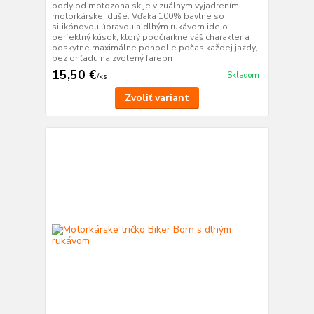
body od motozona.sk je vizuálnym vyjadrením
motorkárskej duše. Vďaka 100% bavlne so
silikónovou úpravou a dlhým rukávom ide o
perfektný kúsok, ktorý podčiarkne váš charakter a
poskytne maximálne pohodlie počas každej jazdy,
bez ohľadu na zvolený farebn
15,50 €
Skladom
/
ks
Zvoliť variant