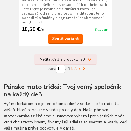
66 je skvelou voľbou pre každého motorkára, ktorý
chce jazdiť s štýlom aj v chladnejších podmienkach.
Toto tričko je navrhnuté s dlhými rukávmi, čo
zabezpečí ochranu pred vetrom a chladom. Jeho
pohodlný a funkčný dizajn umožní neobmedzenú
pohyblivosť ...
15,50 €
Skladom
/
ks
Zvoliť variant
Načítať ďalšie produkty (20)
strana
z 5
ďalšie
Pánske moto tričká: Tvoj verný spoločník
na každý deň
Byť motorkárom nie je len o tom sedieť v sedle – je to radosť a
vášeň, ktorú si nosíme v srdci po celý deň. Naše
pánske
motorkárske tričká
sme s úsmevom vyberali pre všetkých z vás,
ktorí chcú tento krásny životný štýl zdieľať so svetom aj vtedy, keď
vaša mašina práve oddychuje v garáži.