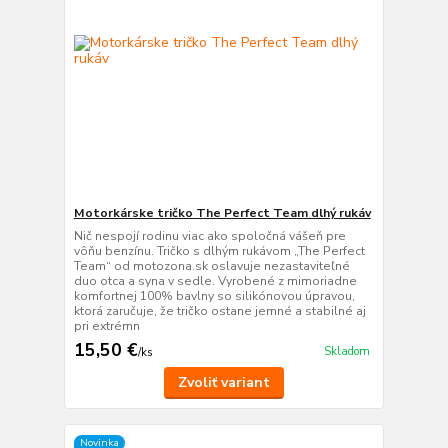
Motorkárske tričko The Perfect Team dlhý rukáv
Nič nespojí rodinu viac ako spoločná vášeň pre
vôňu benzínu. Tričko s dlhým rukávom „The Perfect
Team“ od motozona.sk oslavuje nezastaviteľné
duo otca a syna v sedle. Vyrobené z mimoriadne
komfortnej 100% bavlny so silikónovou úpravou,
ktorá zaručuje, že tričko ostane jemné a stabilné aj
pri extrémn
15,50 €
Skladom
/
ks
Zvoliť variant
Novinka