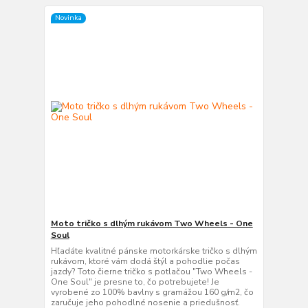
Novinka
Moto tričko s dlhým rukávom Two Wheels - One
Soul
Hľadáte kvalitné pánske motorkárske tričko s dlhým
rukávom, ktoré vám dodá štýl a pohodlie počas
jazdy? Toto čierne tričko s potlačou "Two Wheels -
One Soul" je presne to, čo potrebujete! Je
vyrobené zo 100% bavlny s gramážou 160 g/m2, čo
zaručuje jeho pohodlné nosenie a priedušnosť.