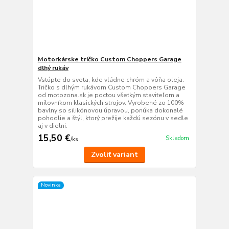
Motorkárske tričko Custom Choppers Garage
dlhý rukáv
Vstúpte do sveta, kde vládne chróm a vôňa oleja.
Tričko s dlhým rukávom Custom Choppers Garage
od motozona.sk je poctou všetkým staviteľom a
milovníkom klasických strojov. Vyrobené zo 100%
bavlny so silikónovou úpravou, ponúka dokonalé
pohodlie a štýl, ktorý prežije každú sezónu v sedle
aj v dielni.
15,50 €
Skladom
/
ks
Zvoliť variant
Novinka