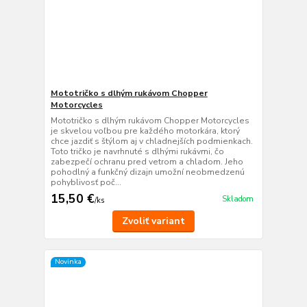
Mototričko s dlhým rukávom Chopper
Motorcycles
Mototričko s dlhým rukávom Chopper Motorcycles
je skvelou voľbou pre každého motorkára, ktorý
chce jazdiť s štýlom aj v chladnejších podmienkach.
Toto tričko je navrhnuté s dlhými rukávmi, čo
zabezpečí ochranu pred vetrom a chladom. Jeho
pohodlný a funkčný dizajn umožní neobmedzenú
pohyblivosť poč...
15,50 €
Skladom
/
ks
Zvoliť variant
Novinka