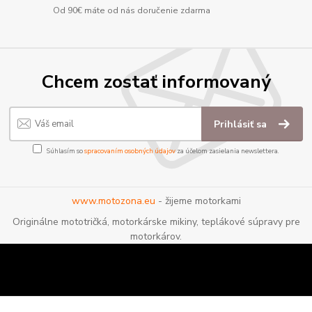
Od 90€ máte od nás doručenie zdarma
Chcem zostať informovaný
Prihlásiť sa
Súhlasím so
spracovaním osobných údajov
za účelom zasielania newslettera.
www.motozona.eu
- žijeme motorkami
Originálne mototričká, motorkárske mikiny, teplákové súpravy pre
motorkárov.