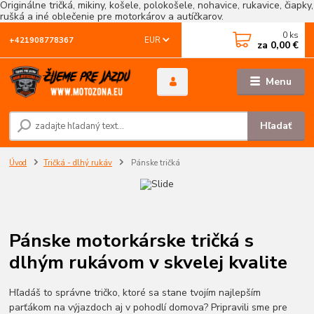
Originálne tričká, mikiny, košele, polokošele, nohavice, rukavice, čiapky,
rušká a iné oblečenie pre motorkárov a autíčkarov.
0
ks
EUR
+421908778367
za
0,00 €
Menu
Hľadať
Úvod
Tričká - dlhý rukáv
Pánske tričká
Pánske motorkárske tričká s
dlhým rukávom v skvelej kvalite
Hľadáš to správne tričko, ktoré sa stane tvojím najlepším
parťákom na výjazdoch aj v pohodlí domova? Pripravili sme pre