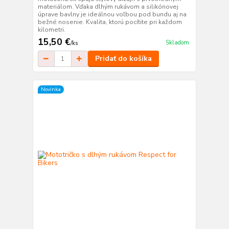
materiálom. Vďaka dlhým rukávom a silikónovej
úprave bavlny je ideálnou voľbou pod bundu aj na
bežné nosenie. Kvalita, ktorú pocítite pri každom
kilometri.
15,50 €
Skladom
/
ks
Pridať do košíka
Novinka