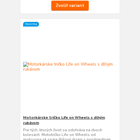
Zvoliť variant
Novinka
Motorkárske tričko Life on Wheels s dlhým
rukávom
Pre tých, ktorých život sa odohráva na dvoch
kolesách. Mototričko Life on Wheels od
motozona.sk spája štýlový dizajn s prvotriednym