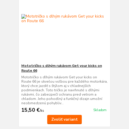
Mototričko s dlhým rukávom Get your kicks on
Route 66
Mototričko s dlhým rukávom Get your kicks on
Route 66 je skvelou voľbou pre každého motorkára,
ktorý chce jazdiť s štýlom aj v chladnejších
podmienkach. Toto tričko je navrhnuté s dlhými
rukávmi, čo zabezpečí ochranu pred vetrom a
chladom. Jeho pohodlný a funkčný dizajn umožní
neobmedzenú pohybliv...
15,50 €
Skladom
/
ks
Zvoliť variant