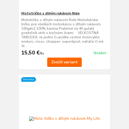
Mototričko s dlhým rukávom Ride
Mototričko s dlhým rukávom Ride Motorkárske
tričko pre všetkých motorkárov s dlhým rukávom
160g/m2 100% bavlna Pratelné na 40 guľatý
priekrčník strih s bočnými švami VEĽKOSTNÁ
TABUĽKA: Je jedno či jazdíte cestné motocykle,
enduro, cross, chopper, superšport, naháče či iné.
Je...
15,50 €
Skladom
/
ks
Zvoliť variant
Novinka