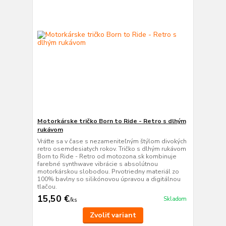
Motorkárske tričko Born to Ride - Retro s dlhým
rukávom
Vráťte sa v čase s nezameniteľným štýlom divokých
retro osemdesiatych rokov. Tričko s dlhým rukávom
Born to Ride - Retro od motozona.sk kombinuje
farebné synthwave vibrácie s absolútnou
motorkárskou slobodou. Prvotriedny materiál zo
100% bavlny so silikónovou úpravou a digitálnou
tlačou.
15,50 €
Skladom
/
ks
Zvoliť variant