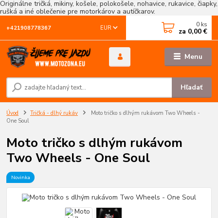
Originálne tričká, mikiny, košele, polokošele, nohavice, rukavice, čiapky,
rušká a iné oblečenie pre motorkárov a autíčkarov.
0
ks
EUR
+421908778367
za
0,00 €
Menu
Hľadať
Úvod
Tričká - dlhý rukáv
Moto tričko s dlhým rukávom Two Wheels -
One Soul
Moto tričko s dlhým rukávom
Two Wheels - One Soul
Novinka