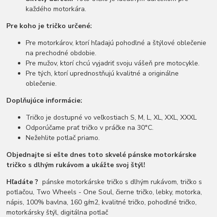
každého motorkára.
Pre koho je tričko určené:
Pre motorkárov, ktorí hľadajú pohodlné a štýlové oblečenie
na prechodné obdobie.
Pre mužov, ktorí chcú vyjadriť svoju vášeň pre motocykle.
Pre tých, ktorí uprednostňujú kvalitné a originálne
oblečenie.
Doplňujúce informácie:
Tričko je dostupné vo veľkostiach S, M, L, XL, XXL, XXXL
Odporúčame prať tričko v práčke na 30°C.
Nežehlite potlač priamo.
Objednajte si ešte dnes toto skvelé pánske motorkárske
tričko s dlhým rukávom a ukážte svoj štýl!
Hľadáte ?
pánske motorkárske tričko s dlhým rukávom, tričko s
potlačou, Two Wheels - One Soul, čierne tričko, lebky, motorka,
nápis, 100% bavlna, 160 g/m2, kvalitné tričko, pohodlné tričko,
motorkársky štýl, digitálna potlač