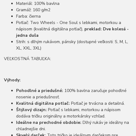
Materiál: 100% bavlna
Gramáž: 160 g/m2
Farba: čierna
Potlač: Two Wheels - One Soul s lebkami, motorkou a
nápisom (kvalitná digitálna potlač),
preklad: Dve kolesá -
jedna duša
Strih: s dlhým rukávom, pánsky (dostupné veľkosti: S, M, L,
XL, XXL, 3XL)
VEĽKOSTNÁ TABUĽKA:
Výhody:
Pohodlné a priedušné:
100% bavlna zaručuje pohodlné
nosenie a priedušnosť.
Kvalitná digitálna potlač:
Potlač je trvácna a detailná.
Štýlový dizajn:
Potlač s lebkami, motorkou a nápisom
dodáva tričku originálny a motorkársky vzhľad.
Ideálne na prechodné obdobie:
Dlhý rukáv je ideálny na
chladnejšie dni.
Skvelý darček:
Toto tričko je ideálnym darčekom pre