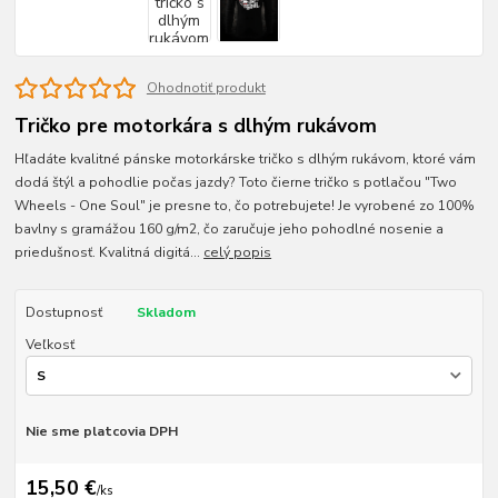
Ohodnotiť produkt
Tričko pre motorkára s dlhým rukávom
Hľadáte kvalitné pánske motorkárske tričko s dlhým rukávom, ktoré vám
dodá štýl a pohodlie počas jazdy? Toto čierne tričko s potlačou "Two
Wheels - One Soul" je presne to, čo potrebujete! Je vyrobené zo 100%
bavlny s gramážou 160 g/m2, čo zaručuje jeho pohodlné nosenie a
priedušnosť. Kvalitná digitá...
celý popis
Dostupnosť
Skladom
Veľkosť
Nie sme platcovia DPH
15,50 €
/
ks