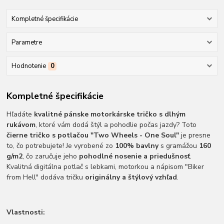
Kompletné špecifikácie
Parametre
Hodnotenie
0
Kompletné špecifikácie
Hľadáte
kvalitné pánske motorkárske tričko s dlhým
rukávom
, ktoré vám dodá štýl a pohodlie počas jazdy? Toto
čierne tričko s potlačou "Two Wheels - One Soul"
je presne
to, čo potrebujete! Je vyrobené zo
100% bavlny
s gramážou
160
g/m2
, čo zaručuje jeho
pohodlné nosenie a priedušnosť
.
Kvalitná digitálna potlač s lebkami, motorkou a nápisom "Biker
from Hell" dodáva tričku
originálny a štýlový vzhľad
.
Vlastnosti: