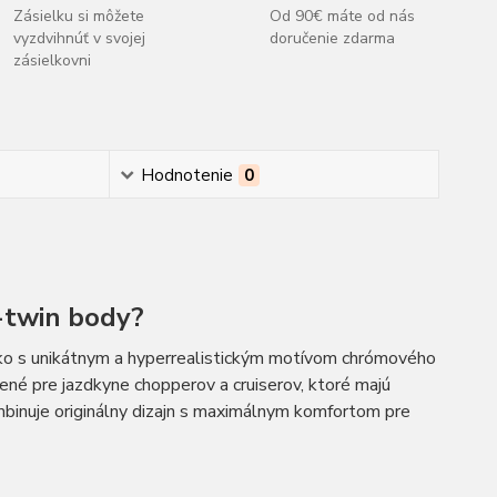
Zásielku si môžete
Od 90€ máte od nás
vyzdvihnúť v svojej
doručenie zdarma
zásielkovni
Hodnotenie
0
-twin body?
lko s unikátnym a hyperrealistickým motívom chrómového
rené pre jazdkyne chopperov a cruiserov, ktoré majú
mbinuje originálny dizajn s maximálnym komfortom pre