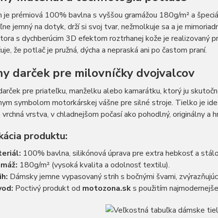
 je prémiová 100% bavlna s vyššou gramážou 180g/m² a špeciáln
ľne jemný na dotyk, drží si svoj tvar, nežmolkuje sa a je mimoriad
tora s dychberúcim 3D efektom roztrhanej kože je realizovaný 
je, že potlač je pružná, dýcha a nepraská ani po častom praní.
ny darček pre milovníčky dvojvalcov
arček pre priateľku, manželku alebo kamarátku, ktorý ju skuto
nym symbolom motorkárskej vášne pre silné stroje. Tielko je ide
 vrchná vrstva, v chladnejšom počasí ako pohodlný, originálny a 
kácia produktu:
eriál:
100% bavlna, silikónová úprava pre extra hebkosť a stálos
amáž:
180g/m² (vysoká kvalita a odolnosť textilu).
ih:
Dámsky jemne vypasovaný strih s bočnými švami, zvýrazňujúc
vod:
Poctivý produkt od
motozona.sk
s použitím najmodernejše