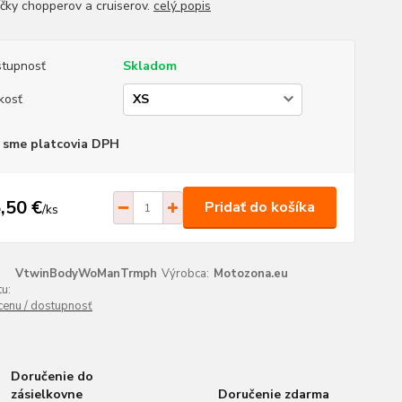
íčky chopperov a cruiserov.
celý popis
tupnosť
Skladom
kosť
 sme platcovia DPH
,50 €
Pridať do košíka
/
ks
VtwinBodyWoManTrmph
Výrobca:
Motozona.eu
u:
 cenu / dostupnosť
Doručenie do
zásielkovne
Doručenie zdarma