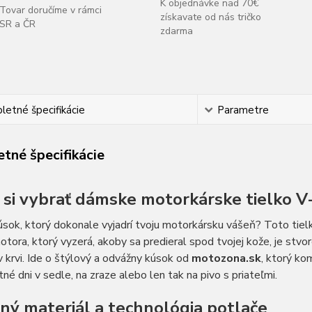
K objednávke nad 70€
Tovar doručíme v rámci
získavate od nás tričko
SR a ČR
zdarma
etné špecifikácie
Parametre
tné špecifikácie
 si vybrať dámske motorkárske tielko V
sok, ktorý dokonale vyjadrí tvoju motorkársku vášeň? Toto tie
tora, ktorý vyzerá, akoby sa predieral spod tvojej kože, je stvo
v krvi. Ide o štýlový a odvážny kúsok od
motozona.sk
, ktorý ko
tné dni v sedle, na zraze alebo len tak na pivo s priateľmi.
tný materiál a technológia potlače