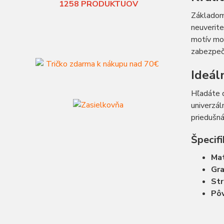
1258
PRODUKTUOV
Základom
neuverite
motív mo
zabezpeču
Ideál
Hľadáte d
univerzál
priedušná
Špecifi
Mat
Gr
Str
Pô