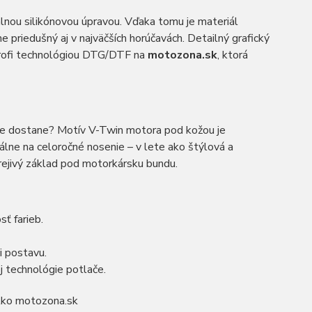
ou silikónovou úpravou. Vďaka tomu je materiál
ne priedušný aj v najväčších horúčavách. Detailný grafický
profi technológiou DTG/DTF na
motozona.sk
, ktorá
čne dostane? Motív V-Twin motora pod kožou je
álne na celoročné nosenie – v lete ako štýlová a
hrejivý základ pod motorkársku bundu.
ť farieb.
i postavu.
j technológie potlače.