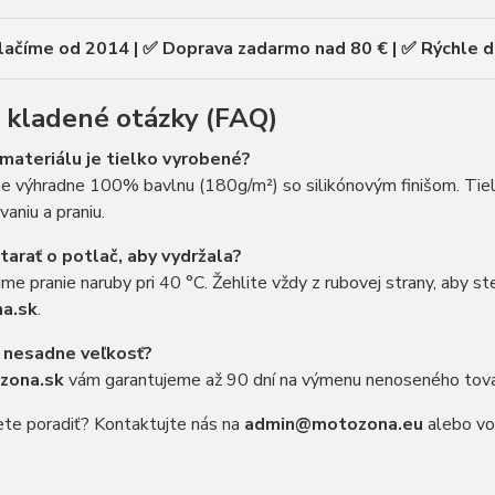
lačíme od 2014 | ✅ Doprava zadarmo nad 80 € | ✅ Rýchle d
 kladené otázky (FAQ)
materiálu je tielko vyrobené?
e výhradne 100% bavlnu (180g/m²) so silikónovým finišom. Tiel
aniu a praniu.
tarať o potlač, aby vydržala?
e pranie naruby pri 40 °C. Žehlite vždy z rubovej strany, aby st
a.sk
.
 nesadne veľkosť?
zona.sk
vám garantujeme až 90 dní na výmenu nenoseného tovaru
ete poradiť? Kontaktujte nás na
admin@motozona.eu
alebo vo