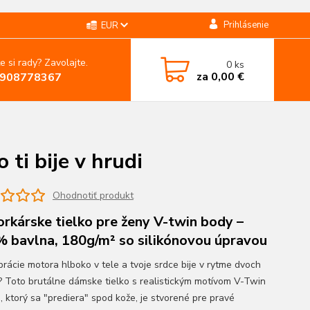
Prihlásenie
EUR
e si rady? Zavolajte.
0
ks
za
0,00 €
908778367
ti bije v hrudi
Ohodnotiť produkt
rkárske tielko pre ženy V-twin body –
 bavlna, 180g/m² so silikónovou úpravou
ibrácie motora hlboko v tele a tvoje srdce bije v rytme dvoch
? Toto brutálne dámske tielko s realistickým motívom V-Twin
, ktorý sa "prediera" spod kože, je stvorené pre pravé