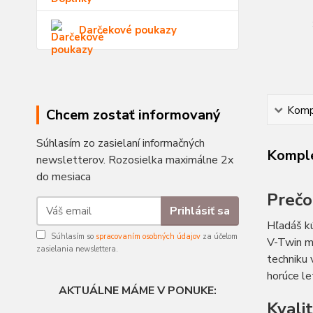
Darčekové poukazy
Kompl
Chcem zostať informovaný
Súhlasím zo zasielaní informačných
Komple
newsletterov. Rozosielka maximálne 2x
do mesiaca
Prečo
Prihlásiť sa
Hľadáš kú
Súhlasím so
spracovaním osobných údajov
za účelom
V-Twin mo
zasielania newslettera.
techniku 
horúce le
AKTUÁLNE MÁME V PONUKE:
Kvali