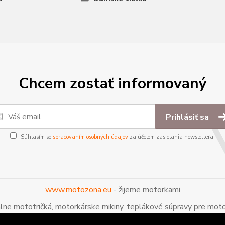
Chcem zostať informovaný
Prihlásiť sa
Súhlasím so
spracovaním osobných údajov
za účelom zasielania newslettera.
www.motozona.eu
- žijeme motorkami
álne mototričká, motorkárske mikiny, teplákové súpravy pre moto