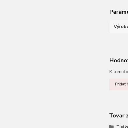
Param
Výrob
Hodno
K tomuto 
Pridať
Tovar 
Tielk