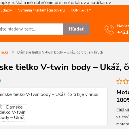
čiapky, rušká a iné oblečenie pre motorkárov a autíčkarov.
 údajov
Výmena / reklamácia tovaru
KONTAKTY
Neviet
Hľadať
+421
ielka
Dámske tielko V-twin body – Ukáž, čo ti bije v hrudi
ke tielko V-twin body – Ukáž, čo 
Moto
100%
Cítiš v
valcov
motora