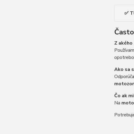
✅ T
Často
Z akého 
Používam
opotrebov
Ako sa s
Odporúčam
motozon
Čo ak mi
Na
moto
Potrebuj