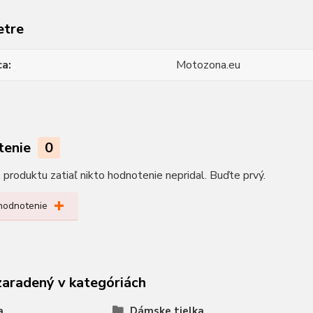
etre
ca
Motozona.eu
tenie
0
produktu zatiaľ nikto hodnotenie nepridal. Buďte prvý.
 hodnotenie
zaradený v kategóriách
a
Dámske tielka