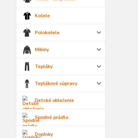
Košele
Polokošele
Mikiny
Tepláky
Teplákové súpravy
Detské oblečenie
Spodné prádlo
Doplnky