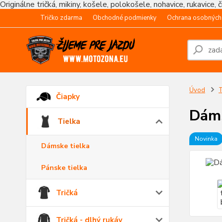
Originálne tričká, mikiny, košele, polokošele, nohavice, rukavice, 
Tričko zdarma
Obchodné podmienky
Ochrana osobných
Úvod
T
Čiapky
Dáms
Tielka
Novinka
Dámske tielka
Pánske tielka
Tričká
Tričká - dlhý rukáv