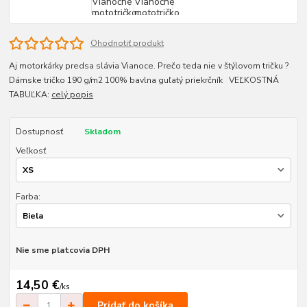
Ohodnotiť produkt
Aj motorkárky predsa slávia Vianoce. Prečo teda nie v štýlovom tričku ?
Dámske tričko 190 g/m2 100% bavlna guľatý priekrčník VEĽKOSTNÁ
TABUĽKA:
celý popis
Dostupnosť
Skladom
Veľkosť
Farba:
Nie sme platcovia DPH
14,50 €
/
ks
Pridať do košíka