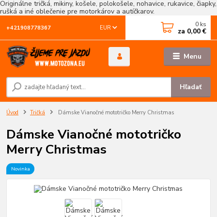
Originálne tričká, mikiny, košele, polokošele, nohavice, rukavice, čiapky,
rušká a iné oblečenie pre motorkárov a autíčkarov.
0
ks
EUR
+421908778367
za
0,00 €
Menu
Hľadať
Úvod
Tričká
Dámske Vianočné mototričko Merry Christmas
Dámske Vianočné mototričko
Merry Christmas
Novinka