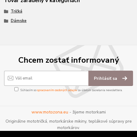
Tovar zaradený v kategóriách
Tričká
Dámske
Chcem zostať informovaný
Prihlásiť sa
Súhlasím so
spracovaním osobných údajov
za účelom zasielania newslettera.
www.motozona.eu
- žijeme motorkami
Originálne mototričká, motorkárske mikiny, teplákové súpravy pre
motorkárov.