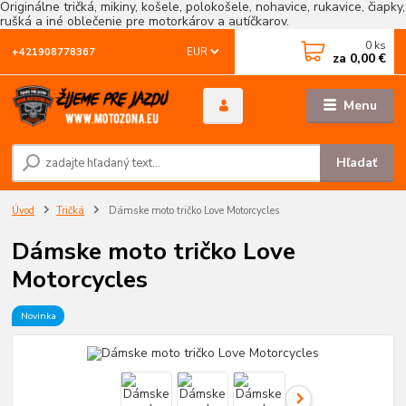
Originálne tričká, mikiny, košele, polokošele, nohavice, rukavice, čiapky,
rušká a iné oblečenie pre motorkárov a autíčkarov.
0
ks
EUR
+421908778367
za
0,00 €
Menu
Hľadať
Úvod
Tričká
Dámske moto tričko Love Motorcycles
Dámske moto tričko Love
Motorcycles
Novinka