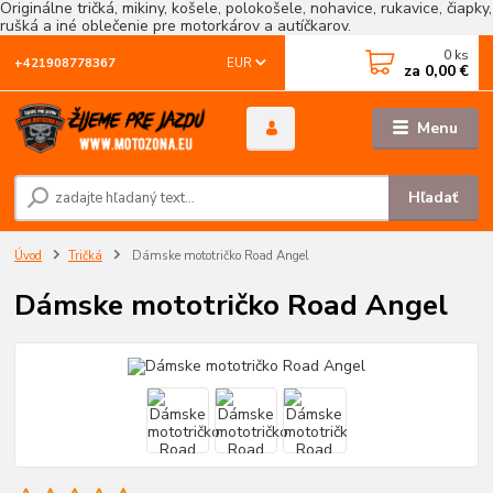
Originálne tričká, mikiny, košele, polokošele, nohavice, rukavice, čiapky,
rušká a iné oblečenie pre motorkárov a autíčkarov.
0
ks
EUR
+421908778367
za
0,00 €
Menu
Hľadať
Úvod
Tričká
Dámske mototričko Road Angel
Dámske mototričko Road Angel