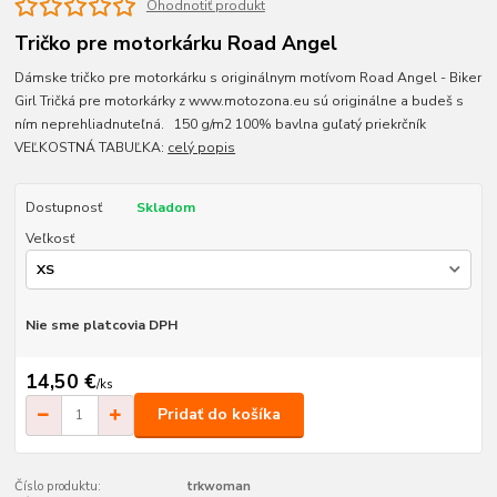
Ohodnotiť produkt
Tričko pre motorkárku Road Angel
Dámske tričko pre motorkárku s originálnym motívom Road Angel - Biker
Girl Tričká pre motorkárky z www.motozona.eu sú originálne a budeš s
ním neprehliadnuteľná. 150 g/m2 100% bavlna guľatý priekrčník
VEĽKOSTNÁ TABUĽKA:
celý popis
Dostupnosť
Skladom
Veľkosť
Nie sme platcovia DPH
14,50 €
/
ks
Pridať do košíka
Číslo produktu:
trkwoman