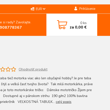
Prihlásenie
EUR
e si rady? Zavolajte.
0
ks
za
0,00 €
908778367
Ohodnotiť produkt
 teba tiež motorka viac ako len obyčajné hobby? Je pre teba
ý štýl a veľká časť tvojho života? Tak milá motorkárka, práve
ba je toto motorkárske tričko: Dámske mototričko Žijem pre
 Dostupné aj v pánskom strihu 190 g/m2 100% bavlna
 priekrčník VEĽKOSTNÁ TABUĽK...
celý popis