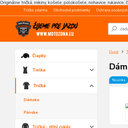
Originálne tričká, mikiny, košele, polokošele, nohavice, rukavice, 
Tričko zdarma
Obchodné podmienky
Ochrana osobných
Úvod
T
Čiapky
Dáms
Tielka
Novinka
Tričká
Dámske
Pánske
Tričká - dlhý rukáv