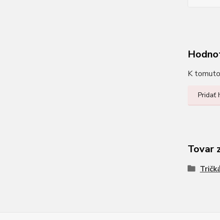
Hodno
K tomuto 
Pridať
Tovar 
Tričk