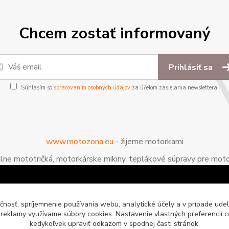
Chcem zostať informovaný
Prihlásiť sa
Súhlasím so
spracovaním osobných údajov
za účelom zasielania newslettera.
www.motozona.eu
- žijeme motorkami
álne mototričká, motorkárske mikiny, teplákové súpravy pre moto
čnosť, spríjemnenie používania webu, analytické účely a v prípade udel
a reklamy využívame súbory cookies. Nastavenie vlastných preferencií 
kedykoľvek upraviť odkazom v spodnej časti stránok.