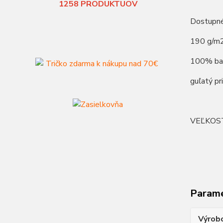
1258
PRODUKTUOV
Dostupné
190 g/m
100% ba
guľatý pr
VEĽKOS
Param
Výrob