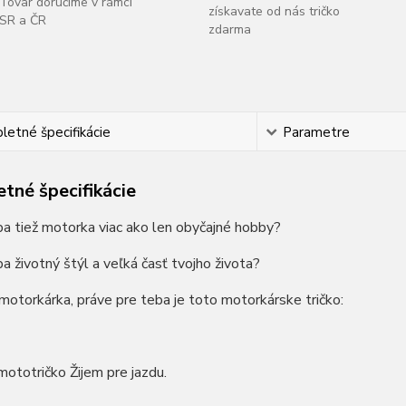
Tovar doručíme v rámci
získavate od nás tričko
SR a ČR
zdarma
etné špecifikácie
Parametre
tné špecifikácie
ba tiež motorka viac ako len obyčajné hobby?
ba životný štýl a veľká časť tvojho života?
motorkárka, práve pre teba je toto motorkárske tričko:
ototričko Žijem pre jazdu.