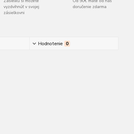
Zásielku si môžete
Od 90€ máte od nás
vyzdvihnúť v svojej
doručenie zdarma
zásielkovni
Hodnotenie
0