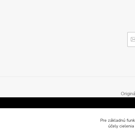
Origin
Pre základnú funk
účely cieleni