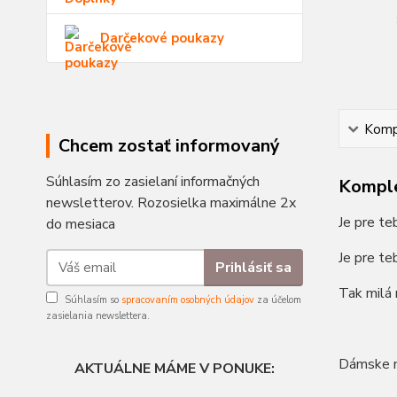
Darčekové poukazy
Kompl
Chcem zostať informovaný
Súhlasím zo zasielaní informačných
Komple
newsletterov. Rozosielka maximálne 2x
Je pre te
do mesiaca
Je pre te
Prihlásiť sa
Tak milá 
Súhlasím so
spracovaním osobných údajov
za účelom
zasielania newslettera.
Dámske m
AKTUÁLNE MÁME V PONUKE: