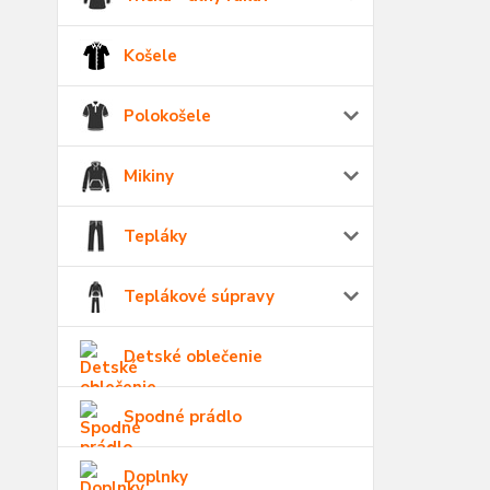
Košele
Polokošele
Mikiny
Tepláky
Teplákové súpravy
Detské oblečenie
Spodné prádlo
Doplnky