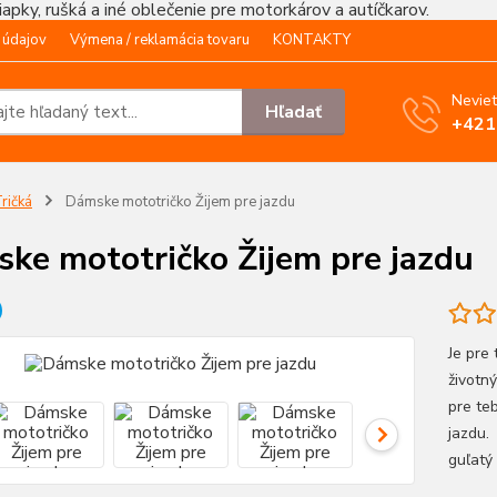
čiapky, rušká a iné oblečenie pre motorkárov a autíčkarov.
 údajov
Výmena / reklamácia tovaru
KONTAKTY
Neviet
Hľadať
+421
ričká
Dámske mototričko Žijem pre jazdu
ke mototričko Žijem pre jazdu
Je pre
životn
pre te
jazdu.
guľatý