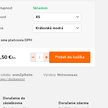
tupnosť
Skladom
kosť
ba:
 sme platcovia DPH
,50 €
Pridať do košíka
/
ks
roduktu:
womZpJhelm
Výrobca:
Motozona.eu
 cenu / dostupnosť
Doručenie do
zásielkovne
Doručenie zdarma