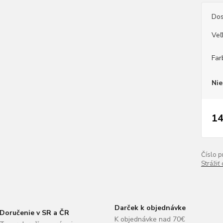
Dos
Veľ
Far
Nie
14
Číslo p
Strážiť
Darček k objednávke
Doručenie v SR a ČR
K objednávke nad 70€