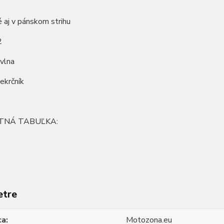
 aj v pánskom strihu
2
vlna
iekrčník
TNÁ TABUĽKA:
etre
ca
Motozona.eu