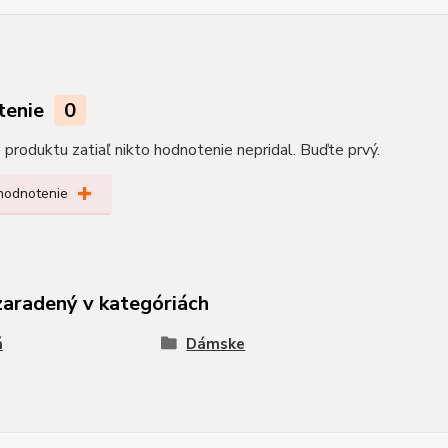
tenie
0
produktu zatiaľ nikto hodnotenie nepridal. Buďte prvý.
 hodnotenie
zaradený v kategóriách
á
Dámske