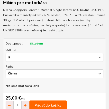
Mikina pre motorkára
Mikina Choppers Forever Materiál Single Jersey, 65% bavlna, 35% PES
Priekrčník a manžety rukávov 60% bavlna, 35% PES a 5% elastan Gramáž
300g/m2 Vnútorné počesaný materiál Mikina s hlavicovým dlhým
rukávom Lem priekrčníku, manžety a spodný Lem - rebrovaný úplet 1+1
UNISEX STRIH pre mužov aj že...
celý popis
Dostupnosť
Skladom
Veľkosť
Farba:
Nie sme platcovia DPH
25,00 €
/
ks
Pridať do košíka