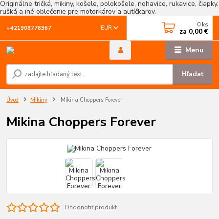
Originálne tričká, mikiny, košele, polokošele, nohavice, rukavice, čiapky,
rušká a iné oblečenie pre motorkárov a autíčkarov.
0
ks
EUR
+421908778367
za
0,00 €
Menu
Hľadať
Úvod
Mikiny
Mikina Choppers Forever
Mikina Choppers Forever
Ohodnotiť produkt