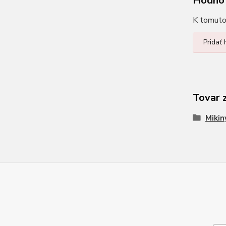
Hodno
K tomuto 
Pridať
Tovar 
Mikin