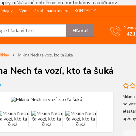
čiapky, rušká a iné oblečenie pre motorkárov a autíčkarov.
 údajov
Výmena / reklamácia tovaru
KONTAKTY
Neviet
Hľadať
+421
ikiny
Mikina Nech ťa vozí, kto ťa šuká
na Nech ťa vozí, kto ťa šuká
Mikina
polyes
elasta
aj že