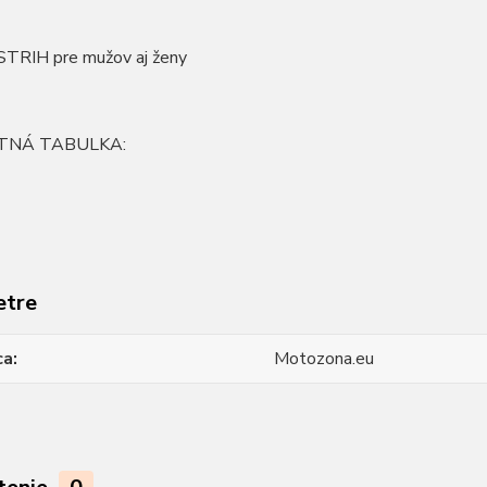
TRIH pre mužov aj ženy
TNÁ TABULKA:
etre
ca
Motozona.eu