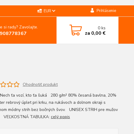
Prihlásenie
EUR
e si rady? Zavolajte.
0
ks
za
0,00 €
908778367
Ohodnotiť produkt
 Nech ťa vozí, kto ťa šuká 280 g/m² 80% česaná bavlna, 20%
ter rebrový úplet pri krku, na rukávoch a dolnom okraji s
nom módny strih bez bočných švov. UNISEX STRIH pre mužov
ny VEĽKOSTNÁ TABULKA:
celý popis