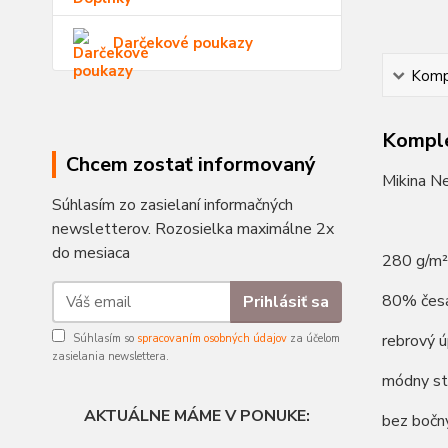
Darčekové poukazy
Kompl
Komple
Chcem zostať informovaný
Mikina Ne
Súhlasím zo zasielaní informačných
newsletterov. Rozosielka maximálne 2x
do mesiaca
280 g/m²
80% česa
Prihlásiť sa
rebrový ú
Súhlasím so
spracovaním osobných údajov
za účelom
zasielania newslettera.
módny st
AKTUÁLNE MÁME V PONUKE:
bez bočn