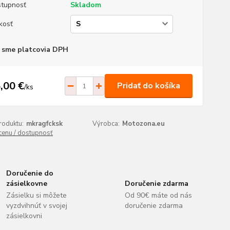
tupnosť
Skladom
kosť
 sme platcovia DPH
,00 €
Pridať do košíka
/
ks
roduktu:
mkragfcksk
Výrobca:
Motozona.eu
 cenu / dostupnosť
Doručenie do
zásielkovne
Doručenie zdarma
Zásielku si môžete
Od 90€ máte od nás
vyzdvihnúť v svojej
doručenie zdarma
zásielkovni