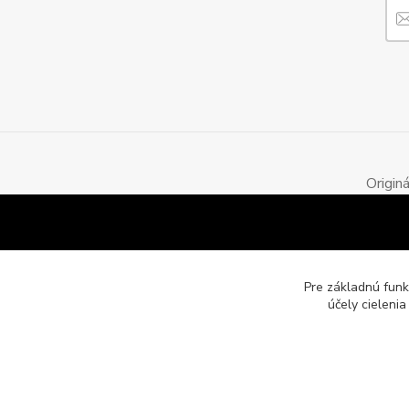
Origin
Pre základnú funk
účely cieleni