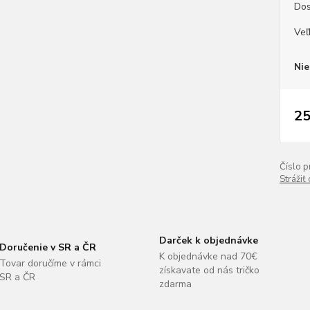
Dos
Veľ
Nie
25
Číslo p
Strážiť
Darček k objednávke
Doručenie v SR a ČR
K objednávke nad 70€
Tovar doručíme v rámci
získavate od nás tričko
SR a ČR
zdarma