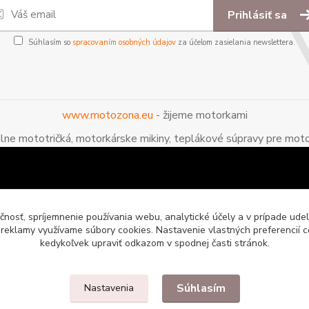
Prihlásiť sa
Súhlasím so
spracovaním osobných údajov
za účelom zasielania newslettera.
www.motozona.eu
- žijeme motorkami
álne mototričká, motorkárske mikiny, teplákové súpravy pre moto
čnosť, spríjemnenie používania webu, analytické účely a v prípade udel
a reklamy využívame súbory cookies. Nastavenie vlastných preferencií 
kedykoľvek upraviť odkazom v spodnej časti stránok.
Súhlasím
Nastavenia