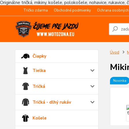
Originálne tričká, mikiny, košele, polokošele, nohavice, rukavice, 
Tričko zdarma
Obchodné podmienky
Ochrana osobných
Úvod
M
Čiapky
Miki
Tielka
Novinka
Tričká
Tričká - dlhý rukáv
Košele