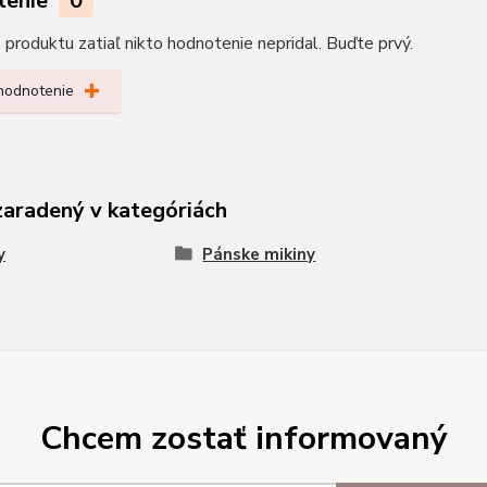
tenie
0
produktu zatiaľ nikto hodnotenie nepridal. Buďte prvý.
 hodnotenie
zaradený v kategóriách
y
Pánske mikiny
Chcem zostať informovaný