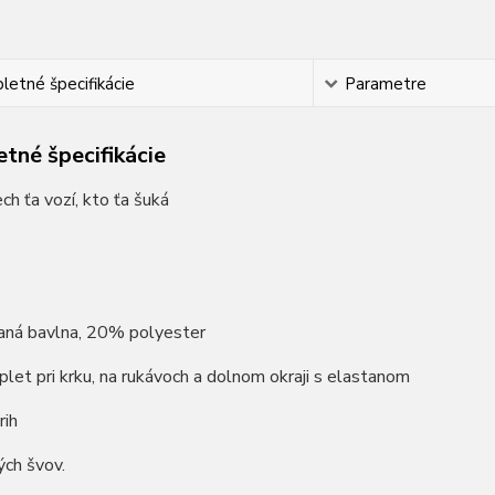
etné špecifikácie
Parametre
tné špecifikácie
ch ťa vozí, kto ťa šuká
ná bavlna, 20% polyester
plet pri krku, na rukávoch a dolnom okraji s elastanom
rih
ých švov.