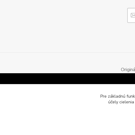
Origin
Pre základnú funk
účely cieleni