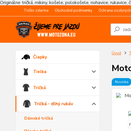
Originálne tričká, mikiny, košele, polokošele, nohavice, rukavice, 
Tričko zdarma
Obchodné podmienky
Ochrana osobných
Úvod
T
Čiapky
Moto
Tielka
Novinka
Tričká
Tričká - dlhý rukáv
Dámské tričká