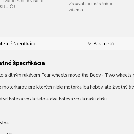
Tovar doručíme v rámci
získavate od nás tričko
SR a ČR
zdarma
etné špecifikácie
Parametre
tné špecifikácie
ko s dlhým rukávom Four wheels move the Body - Two wheels 
e motorkárov, pre ktorých nieje motorka iba hobby, ale životný štý
tyri kolesá vozia telo a dve kolesá vozia našu dušu
vlna