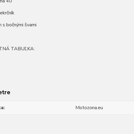
 na 40
iekrčník
ih s bočnými švami
TNÁ TABUĽKA:
etre
ca
Motozona.eu