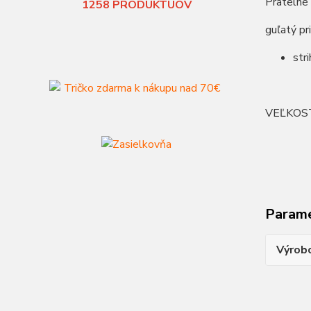
Pratelné
1258
PRODUKTUOV
guľatý pr
str
VEĽKOS
Param
Výrob