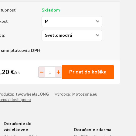
tupnosť
Skladom
kosť
ba:
 sme platcovia DPH
,20 €
Pridať do košíka
/
ks
roduktu:
twowheelsLONG
Výrobca:
Motozona.eu
 cenu / dostupnosť
Doručenie do
zásielkovne
Doručenie zdarma