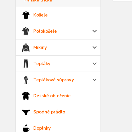
Pánske tričká
Košele
Polokošele
Mikiny
Tepláky
Teplákové súpravy
Detské oblečenie
Spodné prádlo
Doplnky