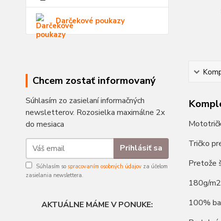
Darčekové poukazy
Kompl
Chcem zostať informovaný
Súhlasím zo zasielaní informačných
Komple
newsletterov. Rozosielka maximálne 2x
Mototrič
do mesiaca
Tričko pr
Prihlásiť sa
Pretože š
Súhlasím so
spracovaním osobných údajov
za účelom
zasielania newslettera.
180g/m2
100% ba
AKTUÁLNE MÁME V PONUKE: