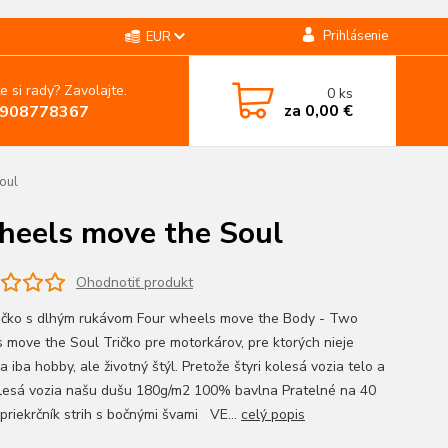
Prihlásenie
EUR
e si rady? Zavolajte.
0
ks
za
0,00 €
908778367
oul
heels move the Soul
Ohodnotiť produkt
ičko s dlhým rukávom Four wheels move the Body - Two
 move the Soul Tričko pre motorkárov, pre ktorých nieje
 iba hobby, ale životný štýl. Pretože štyri kolesá vozia telo a
lesá vozia našu dušu 180g/m2 100% bavlna Pratelné na 40
 priekrčník strih s bočnými švami VE...
celý popis