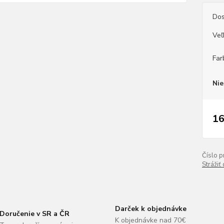
Dos
Veľ
Far
Nie
16
Číslo p
Strážiť
Darček k objednávke
Doručenie v SR a ČR
K objednávke nad 70€