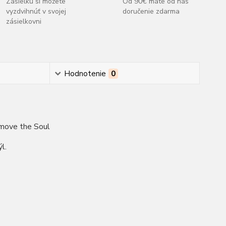
Zásielku si môžete
Od 90€ máte od nás
vyzdvihnúť v svojej
doručenie zdarma
zásielkovni
Hodnotenie
0
move the Soul
l.