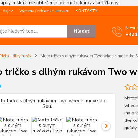
čiapky, rušká a iné oblečenie pre motorkárov a autíčkarov.
 údajov
Výmena / reklamácia tovaru
KONTAKTY
Neviet
Hľadať
+421
ričká - dlhý rukáv
Moto tričko s dlhým rukávom Two wheels move the S
 tričko s dlhým rukávom Two w
Mototr
wheels
motorka
dve ko
guľatý