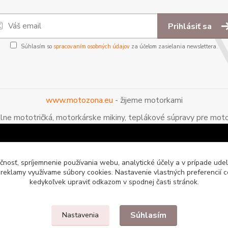
Prihlásiť sa
Súhlasím so
spracovaním osobných údajov
za účelom zasielania newslettera.
www.motozona.eu
- žijeme motorkami
álne mototričká, motorkárske mikiny, teplákové súpravy pre moto
čnosť, spríjemnenie používania webu, analytické účely a v prípade udel
a reklamy využívame súbory cookies. Nastavenie vlastných preferencií 
kedykoľvek upraviť odkazom v spodnej časti stránok.
Súhlasím
Nastavenia