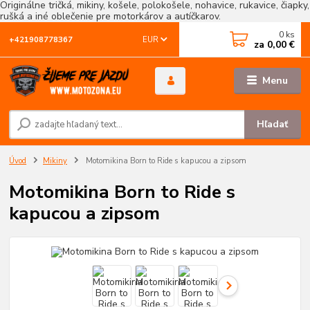
Originálne tričká, mikiny, košele, polokošele, nohavice, rukavice, čiapky,
rušká a iné oblečenie pre motorkárov a autíčkarov.
0
ks
EUR
+421908778367
za
0,00 €
Menu
Hľadať
Úvod
Mikiny
Motomikina Born to Ride s kapucou a zipsom
Motomikina Born to Ride s
kapucou a zipsom