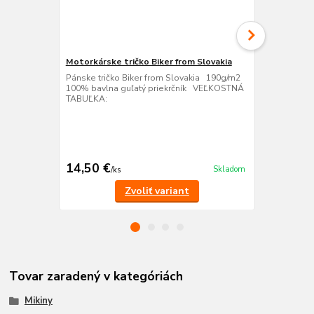
Motorkárske tričko Biker from Slovakia
Pánske tričko Biker from Slovakia 190g/m2
Motorkárske
100% bavlna guľatý priekrčník VEĽKOSTNÁ
Tepláky Bike
TABUĽKA:
pánske/dets
kvalitného m
švoch. Pružn
k stiahnutiu.
% bavlna, 3
14,50 €
25,00 €
Skladom
/
ks
/
k
Zvoliť variant
Tovar zaradený v kategóriách
Mikiny