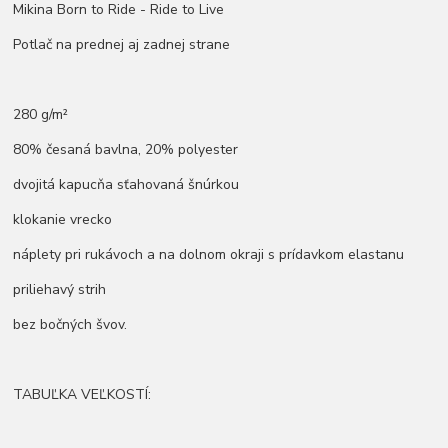
Mikina Born to Ride - Ride to Live
Potlač na prednej aj zadnej strane
280 g/m²
80% česaná bavlna, 20% polyester
dvojitá kapucňa sťahovaná šnúrkou
klokanie vrecko
náplety pri rukávoch a na dolnom okraji s prídavkom elastanu
priliehavý strih
bez bočných švov.
TABUĽKA VEĽKOSTÍ: