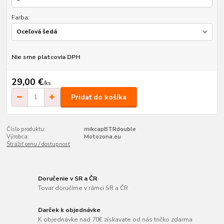
Farba:
Nie sme platcovia DPH
29,00 €
/
ks
Pridať do košíka
Číslo produktu:
mikcapBTRdouble
Výrobca:
Motozona.eu
Strážiť cenu / dostupnosť
Doručenie v SR a ČR
Tovar doručíme v rámci SR a ČR
Darček k objednávke
K objednávke nad 70€ získavate od nás tričko zdarma