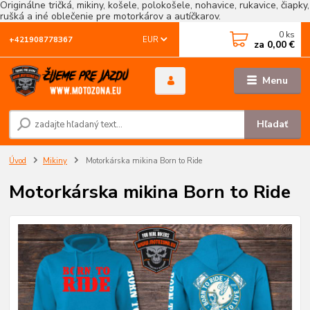
Originálne tričká, mikiny, košele, polokošele, nohavice, rukavice, čiapky,
rušká a iné oblečenie pre motorkárov a autíčkarov.
0
ks
EUR
+421908778367
za
0,00 €
Menu
Hľadať
Úvod
Mikiny
Motorkárska mikina Born to Ride
Motorkárska mikina Born to Ride