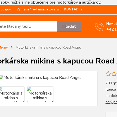
čiapky, rušká a iné oblečenie pre motorkárov a autíčkarov.
 údajov
Výmena / reklamácia tovaru
KONTAKTY
Neviet
Hľadať
+421
ikiny
Motorkárska mikina s kapucou Road Angel
rkárska mikina s kapucou Road
280 g/
fleece
na dol
celý p