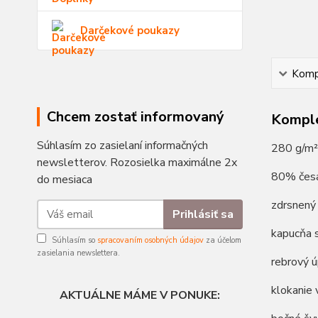
Darčekové poukazy
Kompl
Chcem zostať informovaný
Komple
Súhlasím zo zasielaní informačných
280 g/m²
newsletterov. Rozosielka maximálne 2x
80% česa
do mesiaca
zdrsnený 
Prihlásiť sa
kapucňa 
Súhlasím so
spracovaním osobných údajov
za účelom
zasielania newslettera.
rebrový ú
klokanie 
AKTUÁLNE MÁME V PONUKE: