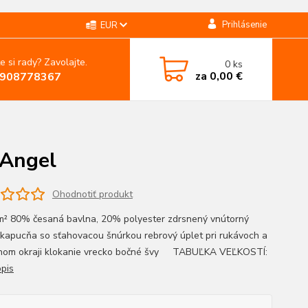
Prihlásenie
EUR
e si rady? Zavolajte.
0
ks
za
0,00 €
908778367
 Angel
Ohodnotiť produkt
m² 80% česaná bavlna, 20% polyester zdrsnený vnútorný
 kapucňa so sťahovacou šnúrkou rebrový úplet pri rukávoch a
nom okraji klokanie vrecko bočné švy TABUĽKA VEĽKOSTÍ:
opis