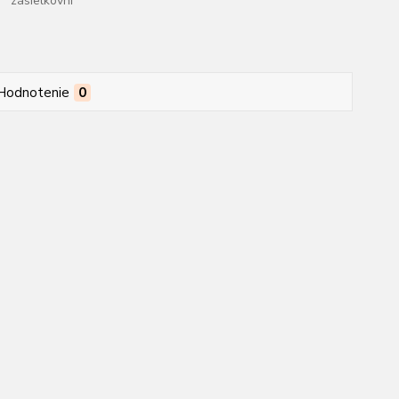
zásielkovni
Hodnotenie
0