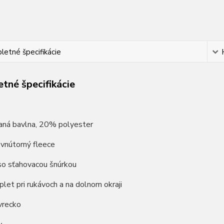
etné špecifikácie
tné špecifikácie
ná bavlna, 20% polyester
vnútorný fleece
so sťahovacou šnúrkou
plet pri rukávoch a na dolnom okraji
vrecko