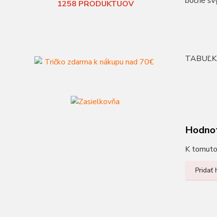
bočné šv
1258
PRODUKTUOV
TABUĽK
Hodno
K tomuto 
Pridať