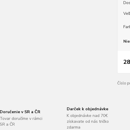
Dos
Veľ
Far
Nie
28
Číslo p
Darček k objednávke
Doručenie v SR a ČR
K objednávke nad 70€
Tovar doručíme v rámci
získavate od nás tričko
SR a ČR
zdarma