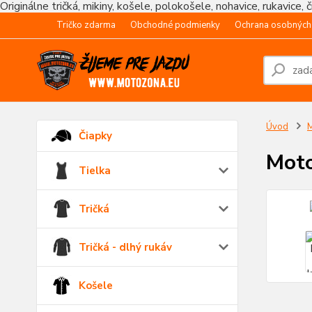
Originálne tričká, mikiny, košele, polokošele, nohavice, rukavice, 
Tričko zdarma
Obchodné podmienky
Ochrana osobných
Úvod
M
Čiapky
Moto
Tielka
Tričká
Tričká - dlhý rukáv
Košele