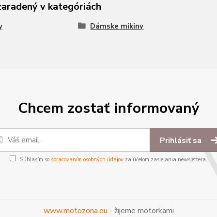
zaradený v kategóriách
y
Dámske mikiny
Chcem zostať informovaný
Prihlásiť sa
Súhlasím so
spracovaním osobných údajov
za účelom zasielania newslettera.
www.motozona.eu
- žijeme motorkami