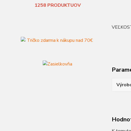
1258
PRODUKTUOV
VEĽKOS
Param
Výrob
Hodno