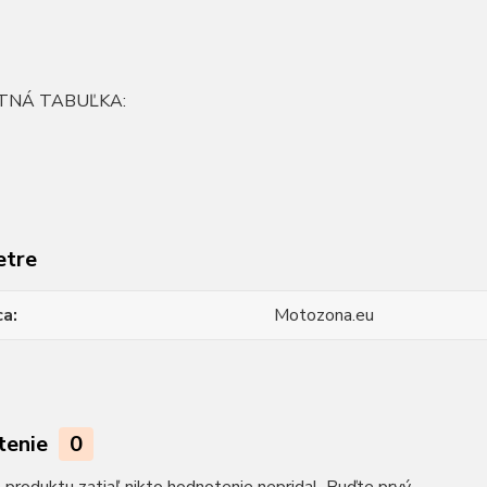
TNÁ TABUĽKA:
etre
ca
Motozona.eu
tenie
0