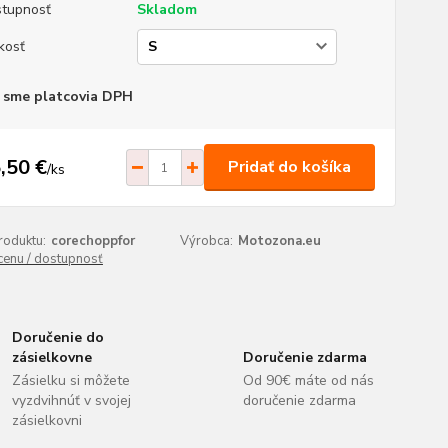
tupnosť
Skladom
kosť
 sme platcovia DPH
,50 €
Pridať do košíka
/
ks
roduktu:
corechoppfor
Výrobca:
Motozona.eu
 cenu / dostupnosť
Doručenie do
zásielkovne
Doručenie zdarma
Zásielku si môžete
Od 90€ máte od nás
vyzdvihnúť v svojej
doručenie zdarma
zásielkovni