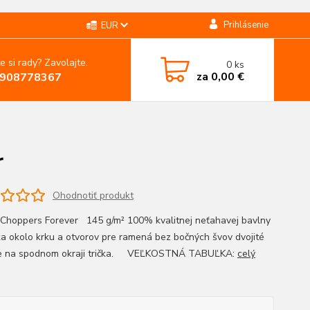
Prihlásenie
EUR
e si rady? Zavolajte.
0
ks
za
0,00 €
908778367
r
Ohodnotiť produkt
 Choppers Forever 145 g/m² 100% kvalitnej neťahavej bavlny
a okolo krku a otvorov pre ramená bez bočných švov dvojité
ie na spodnom okraji trička. VEĽKOSTNÁ TABUĽKA:
celý