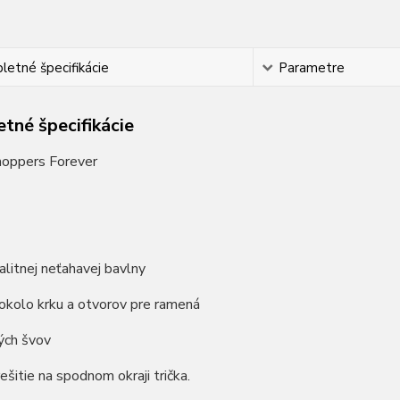
etné špecifikácie
Parametre
tné špecifikácie
hoppers Forever
litnej neťahavej bavlny
okolo krku a otvorov pre ramená
ých švov
rešitie na spodnom okraji trička.