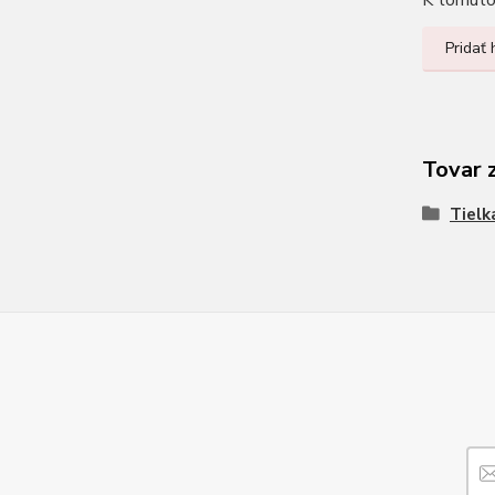
K tomuto 
Pridať
Tovar 
Tielk