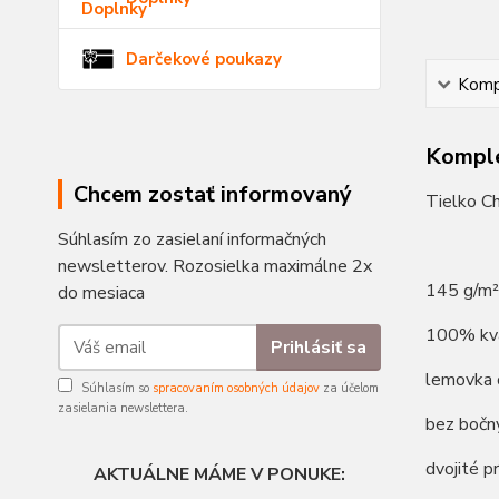
Darčekové poukazy
Kompl
Komple
Chcem zostať informovaný
Tielko C
Súhlasím zo zasielaní informačných
newsletterov. Rozosielka maximálne 2x
145 g/m²
do mesiaca
100% kva
Prihlásiť sa
lemovka 
Súhlasím so
spracovaním osobných údajov
za účelom
zasielania newslettera.
bez bočn
dvojité p
AKTUÁLNE MÁME V PONUKE: