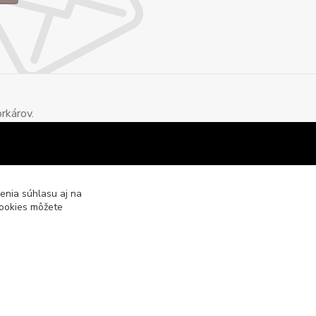
rkárov.
enia súhlasu aj na
cookies môžete
Vytvorené na
Eshop-rychlo.sk