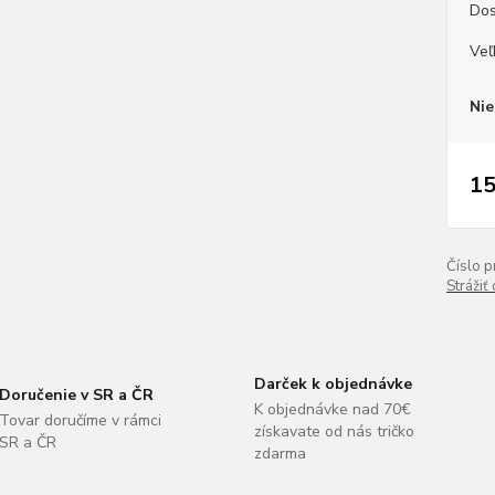
Dos
Veľ
Nie
15
Číslo p
Strážiť
Darček k objednávke
Doručenie v SR a ČR
K objednávke nad 70€
Tovar doručíme v rámci
získavate od nás tričko
SR a ČR
zdarma