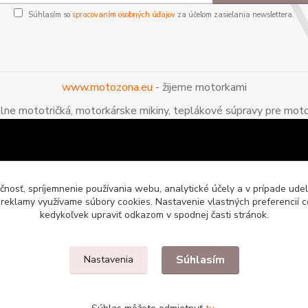
Súhlasím so
spracovaním osobných údajov
za účelom zasielania newslettera.
www.motozona.eu
- žijeme motorkami
álne mototričká, motorkárske mikiny, teplákové súpravy pre moto
čnosť, spríjemnenie používania webu, analytické účely a v prípade udel
a reklamy využívame súbory cookies. Nastavenie vlastných preferencií 
kedykoľvek upraviť odkazom v spodnej časti stránok.
Súhlasím
Nastavenia
enie pre motorkárov