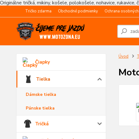
Originálne tričká, mikiny, košele, polokošele, nohavice, rukavice, 
Tričko zdarma
Obchodné podmienky
Ochrana osobných
Úvod
T
Čiapky
Moto
Tielka
Dámske tielka
Pánske tielka
Tričká