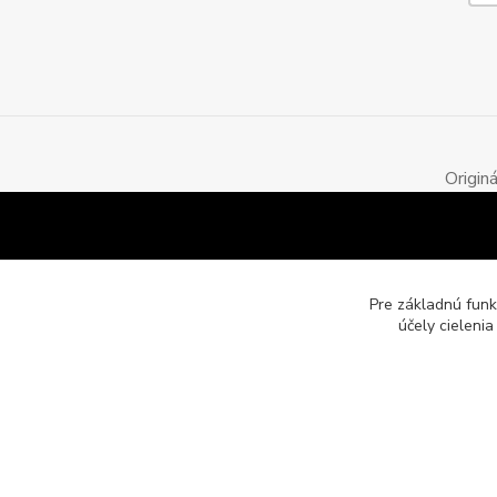
Origin
Pre základnú funk
účely cieleni
Motozona.eu - originálne a štýlové mototričká, mikiny a obleč