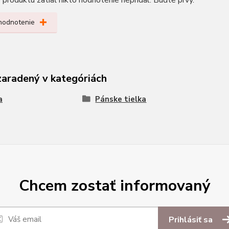
produktu zatiaľ nikto hodnotenie nepridal. Buďte prvý.
 hodnotenie
zaradený v kategóriách
a
Pánske tielka
Chcem zostať informovaný
Prihlásiť sa