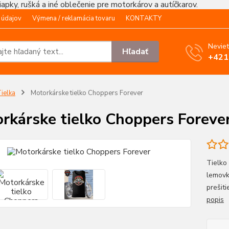
čiapky, rušká a iné oblečenie pre motorkárov a autíčkarov.
 údajov
Výmena / reklamácia tovaru
KONTAKTY
Neviet
Hľadať
+421
ielka
Motorkárske tielko Choppers Forever
rkárske tielko Choppers Foreve
Tielko
lemovk
prešit
popis