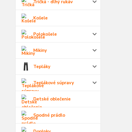
Tričká - dlhý rukáv
Košele
Polokošele
Mikiny
Tepláky
Teplákové súpravy
Detské oblečenie
Spodné prádlo
Doplnky