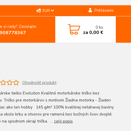
Prihlásenie
EUR
e si rady? Zavolajte.
0
ks
za
0,00 €
908778367
Ohodnotiť produkt
árske tielko Evolution Kvalitné motorkárske tričko bez
v. Tričko pre motorkárov s motívom Žiadna motorka - Žiaden
Viac ako len hobby 145 g/m² 100% kvalitnej neťahavej bavlny
a okolo krku a otvorov pre ramená bez bočných švov dvojité
e na spodnom okraji trička. ...
celý popis