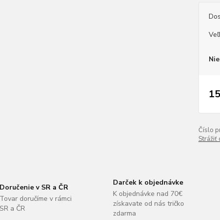
Dos
Veľ
Nie
15
Číslo p
Strážiť
Darček k objednávke
Doručenie v SR a ČR
K objednávke nad 70€
Tovar doručíme v rámci
získavate od nás tričko
SR a ČR
zdarma