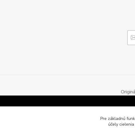
Origin
Pre základnú funk
účely cieleni