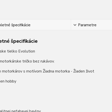
etné špecifikácie
Parametre
tné špecifikácie
ske tielko Evolution
motorkárske tričko bez rukávov.
e motorkárov s motívom Žiadna motorka - Žiaden život
len hobby
litnej neťahavej bavlny