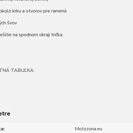
okolo krku a otvorov pre ramená
ých švov
rešitie na spodnom okraji trička.
TNÁ TABUĽKA:
etre
ca
Motozona.eu