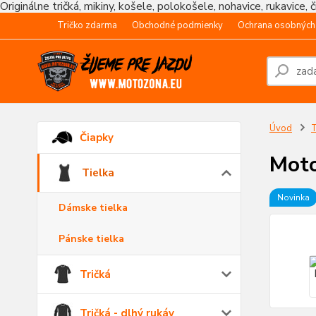
Originálne tričká, mikiny, košele, polokošele, nohavice, rukavice, 
Tričko zdarma
Obchodné podmienky
Ochrana osobných
Úvod
T
Čiapky
Moto
Tielka
Novinka
Dámske tielka
Pánske tielka
Tričká
Tričká - dlhý rukáv