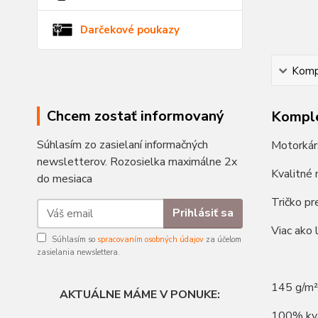
Darčekové poukazy
Kompl
Chcem zostať informovaný
Komple
Súhlasím zo zasielaní informačných
Motorkár
newsletterov. Rozosielka maximálne 2x
Kvalitné 
do mesiaca
Tričko pr
Prihlásiť sa
Viac ako 
Súhlasím so
spracovaním osobných údajov
za účelom
zasielania newslettera.
145 g/m²
AKTUÁLNE MÁME V PONUKE:
100% kva