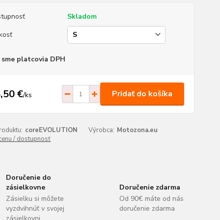
tupnosť
Skladom
kosť
 sme platcovia DPH
,50 €
Pridať do košíka
/
ks
roduktu:
coreEVOLUTION
Výrobca:
Motozona.eu
 cenu / dostupnosť
Doručenie do
zásielkovne
Doručenie zdarma
Zásielku si môžete
Od 90€ máte od nás
vyzdvihnúť v svojej
doručenie zdarma
zásielkovni