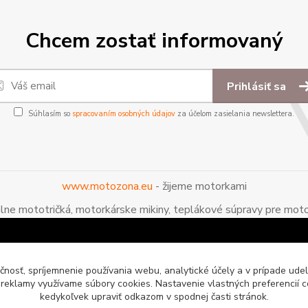
Chcem zostať informovaný
Prihlásiť sa
Súhlasím so
spracovaním osobných údajov
za účelom zasielania newslettera.
www.motozona.eu
- žijeme motorkami
álne mototričká, motorkárske mikiny, teplákové súpravy pre moto
čnosť, spríjemnenie používania webu, analytické účely a v prípade udel
a reklamy využívame súbory cookies. Nastavenie vlastných preferencií 
kedykoľvek upraviť odkazom v spodnej časti stránok.