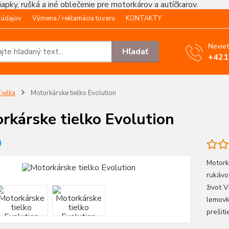
čiapky, rušká a iné oblečenie pre motorkárov a autíčkarov.
 údajov
Výmena / reklamácia tovaru
KONTAKTY
Neviet
Hľadať
+421
ielka
Motorkárske tielko Evolution
rkárske tielko Evolution
Motork
rukávo
život 
lemovk
prešiti