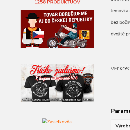
1258
PRODUKTUOV
lemovka 
bez bočn
dvojité p
VEĽKOS
Param
Výrob