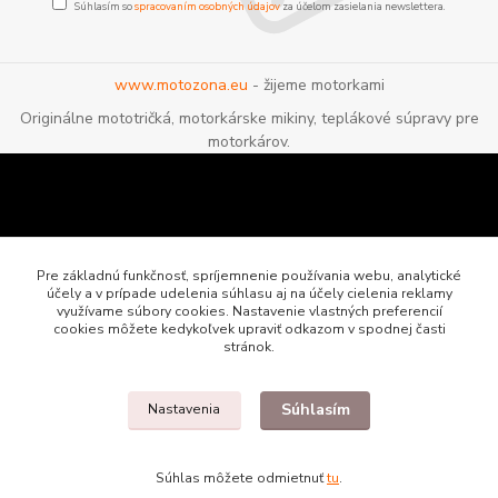
Súhlasím so
spracovaním osobných údajov
za účelom zasielania newslettera.
www.motozona.eu
- žijeme motorkami
Originálne mototričká, motorkárske mikiny, teplákové súpravy pre
motorkárov.
Pre základnú funkčnosť, spríjemnenie používania webu, analytické
účely a v prípade udelenia súhlasu aj na účely cielenia reklamy
využívame súbory cookies. Nastavenie vlastných preferencií
cookies môžete kedykoľvek upraviť odkazom v spodnej časti
stránok.
Súhlasím
Nastavenia
Motozona.eu - originálne a štýlové mototričká, mikiny a oblečenie pre
motorkárov
Súhlas môžete odmietnuť
tu
.
Vytvorené na
Eshop-rychlo.sk