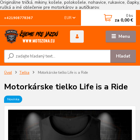
Originálne tričká, mikiny, košele, polokošele, nohavice, rukavice, čiapky,
rušká a iné oblečenie pre motorkárov a autíčkarov.
0
ks
EUR
+421908778367
za
0,00 €
Menu
Hľadať
Úvod
Tielka
Motorkárske tielko Life is a Ride
Motorkárske tielko Life is a Ride
Novinka