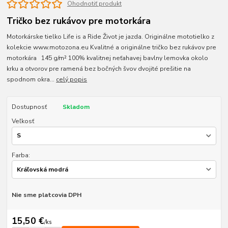
Ohodnotiť produkt
Tričko bez rukávov pre motorkára
Motorkárske tielko Life is a Ride Život je jazda. Originálne mototielko z
kolekcie www.motozona.eu Kvalitné a originálne tričko bez rukávov pre
motorkára 145 g/m² 100% kvalitnej neťahavej bavlny lemovka okolo
krku a otvorov pre ramená bez bočných švov dvojité prešitie na
spodnom okra...
celý popis
Dostupnosť
Skladom
Veľkosť
Farba:
Nie sme platcovia DPH
15,50 €
/
ks