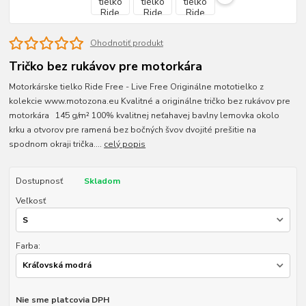
Ohodnotiť produkt
Tričko bez rukávov pre motorkára
Motorkárske tielko Ride Free - Live Free Originálne mototielko z
kolekcie www.motozona.eu Kvalitné a originálne tričko bez rukávov pre
motorkára 145 g/m² 100% kvalitnej neťahavej bavlny lemovka okolo
krku a otvorov pre ramená bez bočných švov dvojité prešitie na
spodnom okraji trička....
celý popis
Dostupnosť
Skladom
Veľkosť
Farba:
Nie sme platcovia DPH