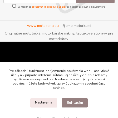
Súhlasím so
spracovaním osobných údajov
za účelom zasielania newslettera.
www.motozona.eu
- žijeme motorkami
Originálne mototričká, motorkárske mikiny, teplákové súpravy pre
motorkárov.
Pre základnú funkčnosť, spríjemnenie používania webu, analytické
účely a v prípade udelenia súhlasu aj na účely cielenia reklamy
využívame súbory cookies. Nastavenie vlastných preferencií
cookies môžete kedykoľvek upraviť odkazom v spodnej časti
stránok.
Súhlasím
Nastavenia
Motozona.eu - originálne a štýlové mototričká, mikiny a oblečenie pre
motorkárov