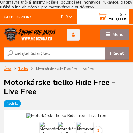
Originálne tričká, mikiny, košele, polokošele, nohavice, rukavice, čiapky,
rušká a iné oblečenie pre motorkárov a autíčkarov.
0
ks
EUR
+421908778367
za
0,00 €
Menu
Hľadať
Úvod
Tielka
Motorkárske tielko Ride Free - Live Free
Motorkárske tielko Ride Free -
Live Free
Novinka