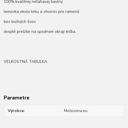
100% kvalitnej neťahavej bavlny
lemovka okolo krku a otvorov pre ramená
bez bočných švov
dvojité prešitie na spodnom okraji trička.
VEĽKOSTNÁ TABUĽKA:
Parametre
Výrobca
Motozona.eu