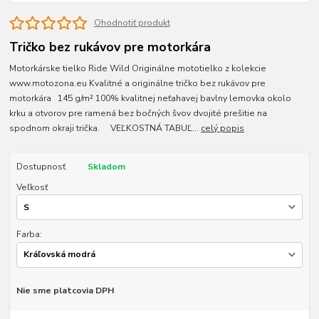
Ohodnotiť produkt
Tričko bez rukávov pre motorkára
Motorkárske tielko Ride Wild Originálne mototielko z kolekcie
www.motozona.eu Kvalitné a originálne tričko bez rukávov pre
motorkára 145 g/m² 100% kvalitnej neťahavej bavlny lemovka okolo
krku a otvorov pre ramená bez bočných švov dvojité prešitie na
spodnom okraji trička. VEĽKOSTNÁ TABUĽ...
celý popis
Dostupnosť
Skladom
Veľkosť
Farba:
Nie sme platcovia DPH