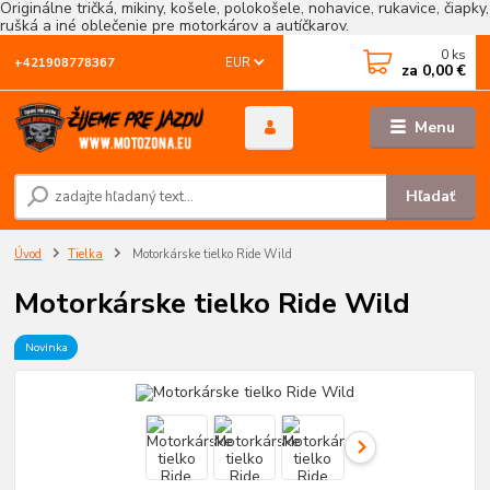
Originálne tričká, mikiny, košele, polokošele, nohavice, rukavice, čiapky,
rušká a iné oblečenie pre motorkárov a autíčkarov.
0
ks
EUR
+421908778367
za
0,00 €
Menu
Hľadať
Úvod
Tielka
Motorkárske tielko Ride Wild
Motorkárske tielko Ride Wild
Novinka