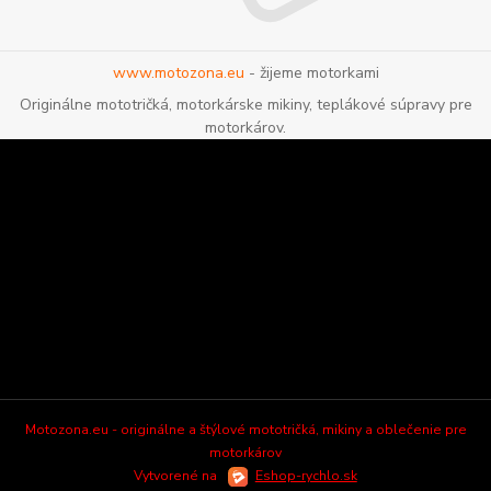
www.motozona.eu
- žijeme motorkami
Originálne mototričká, motorkárske mikiny, teplákové súpravy pre
motorkárov.
Motozona.eu - originálne a štýlové mototričká, mikiny a oblečenie pre
motorkárov
Vytvorené na
Eshop-rychlo.sk