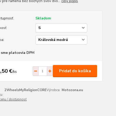
v pre ramená bez bočných švov dvo...
celý popis
tupnosť
Skladom
kosť
ba:
 sme platcovia DPH
,50 €
Pridať do košíka
/
ks
2WheelsMyReligionCORE
Výrobca:
Motozona.eu
u:
 cenu / dostupnosť