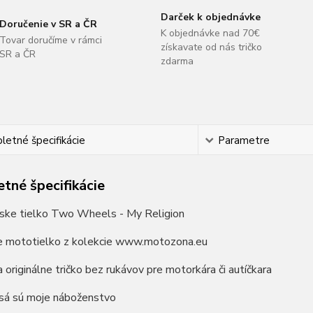
Darček k objednávke
Doručenie v SR a ČR
K objednávke nad 70€
Tovar doručíme v rámci
získavate od nás tričko
SR a ČR
zdarma
etné špecifikácie
Parametre
tné špecifikácie
ske tielko Two Wheels - My Religion
ne mototielko z kolekcie www.motozona.eu
a originálne tričko bez rukávov pre motorkára či autíčkara
sá sú moje náboženstvo