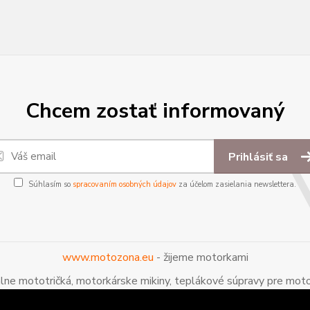
Chcem zostať informovaný
Prihlásiť sa
Súhlasím so
spracovaním osobných údajov
za účelom zasielania newslettera.
www.motozona.eu
- žijeme motorkami
álne mototričká, motorkárske mikiny, teplákové súpravy pre moto