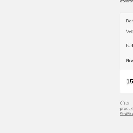
otvoro
Dos
Veľ
Far
Nie
15
Číslo
produkt
Strážiť