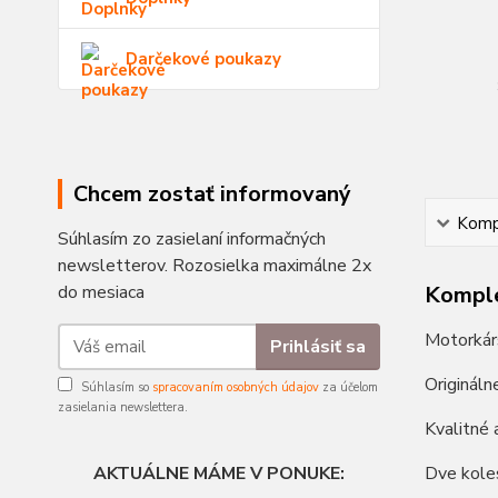
Darčekové poukazy
Chcem zostať informovaný
Kompl
Súhlasím zo zasielaní informačných
newsletterov. Rozosielka maximálne 2x
do mesiaca
Komple
Motorkár
Prihlásiť sa
Originál
Súhlasím so
spracovaním osobných údajov
za účelom
zasielania newslettera.
Kvalitné 
AKTUÁLNE MÁME V PONUKE:
Dve kole