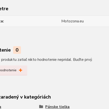
etre
ca
Motozona.eu
tenie
0
produktu zatiaľ nikto hodnotenie nepridal. Buďte prvý.
 hodnotenie
zaradený v kategóriách
a
Pánske tielka