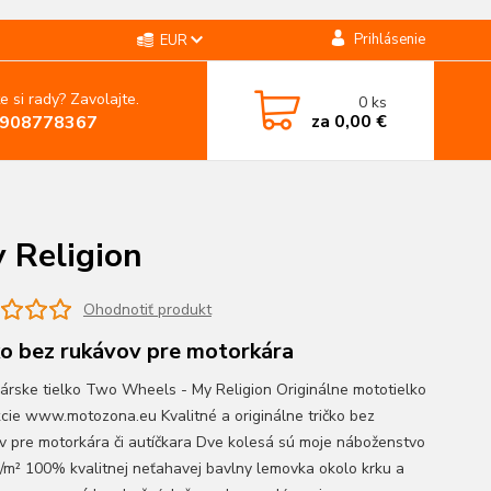
Prihlásenie
EUR
e si rady? Zavolajte.
0
ks
za
0,00 €
908778367
 Religion
Ohodnotiť produkt
ko bez rukávov pre motorkára
árske tielko Two Wheels - My Religion Originálne mototielko
kcie www.motozona.eu Kvalitné a originálne tričko bez
v pre motorkára či autíčkara Dve kolesá sú moje náboženstvo
m² 100% kvalitnej neťahavej bavlny lemovka okolo krku a