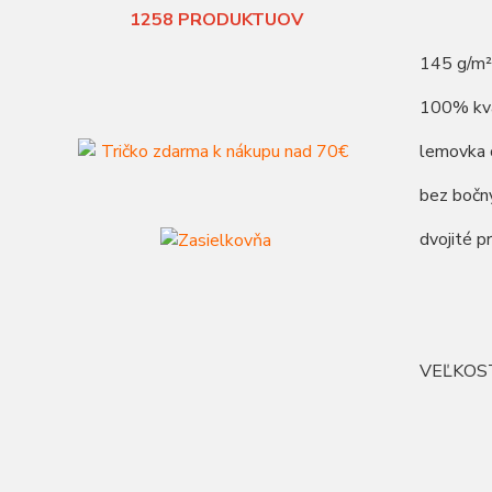
1258
PRODUKTUOV
145 g/m²
100% kva
lemovka 
bez bočn
dvojité p
VEĽKOS