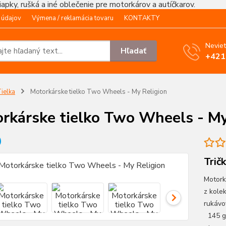
čiapky, rušká a iné oblečenie pre motorkárov a autíčkarov.
 údajov
Výmena / reklamácia tovaru
KONTAKTY
Neviet
Hľadať
+421
ielka
Motorkárske tielko Two Wheels - My Religion
rkárske tielko Two Wheels - My
Trič
Motork
z kole
rukávo
145 g/