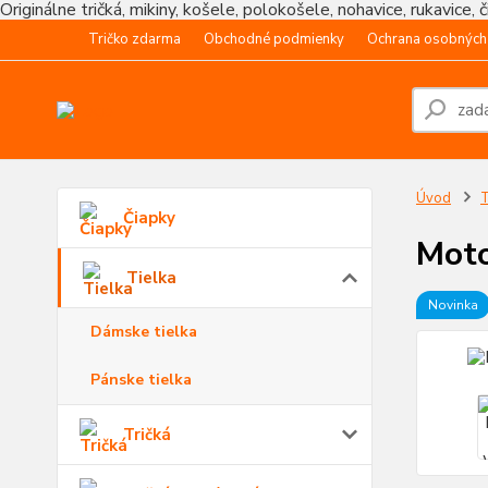
Originálne tričká, mikiny, košele, polokošele, nohavice, rukavice, 
Tričko zdarma
Obchodné podmienky
Ochrana osobných
Úvod
T
Čiapky
Moto
Tielka
Novinka
Dámske tielka
Pánske tielka
Tričká