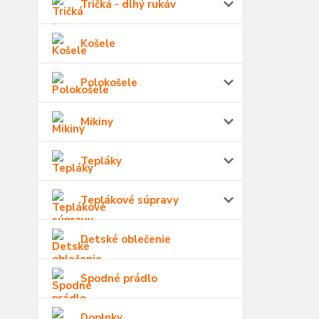
Tričká - dlhý rukáv
Košele
Polokošele
Mikiny
Tepláky
Teplákové súpravy
Detské oblečenie
Spodné prádlo
Doplnky