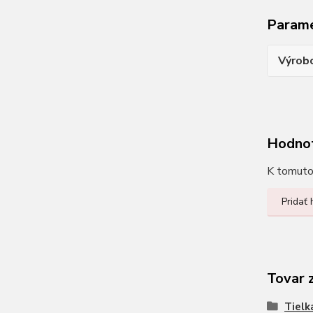
Param
Výrob
Hodno
K tomuto 
Pridať
Tovar 
Tielk