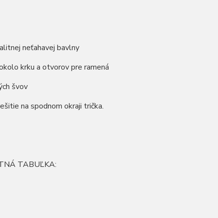
litnej neťahavej bavlny
okolo krku a otvorov pre ramená
ých švov
rešitie na spodnom okraji trička.
TNÁ TABUĽKA: