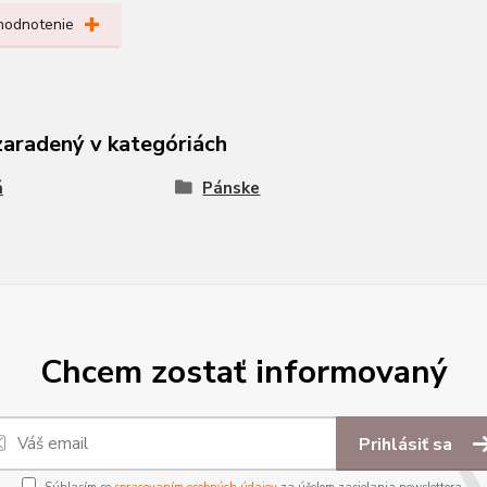
 hodnotenie
zaradený v kategóriách
á
Pánske
Chcem zostať informovaný
Prihlásiť sa