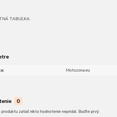
TNÁ TABUĽKA:
etre
ca
Motozona.eu
tenie
0
produktu zatiaľ nikto hodnotenie nepridal. Buďte prvý.