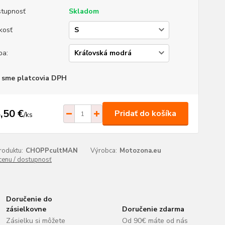
tupnosť
Skladom
kosť
ba:
 sme platcovia DPH
,50 €
Pridať do košíka
/
ks
roduktu:
CHOPPcultMAN
Výrobca:
Motozona.eu
 cenu / dostupnosť
Doručenie do
zásielkovne
Doručenie zdarma
Zásielku si môžete
Od 90€ máte od nás