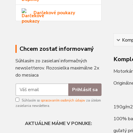
Darčekové poukazy
Kompl
Chcem zostať informovaný
Komple
Súhlasím zo zasielaní informačných
newsletterov. Rozosielka maximálne 2x
Motorkár
do mesiaca
Origináln
Prihlásiť sa
Súhlasím so
spracovaním osobných údajov
za účelom
190g/m2
zasielania newslettera.
100% ba
AKTUÁLNE MÁME V PONUKE:
guľatý pr