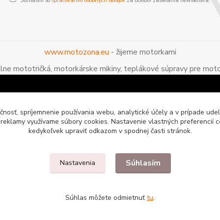
Súhlasím so
spracovaním osobných údajov
za účelom zasielania newslettera.
www.motozona.eu
- žijeme motorkami
álne mototričká, motorkárske mikiny, teplákové súpravy pre moto
čnosť, spríjemnenie používania webu, analytické účely a v prípade udel
a reklamy využívame súbory cookies. Nastavenie vlastných preferencií 
kedykoľvek upraviť odkazom v spodnej časti stránok.
Súhlasím
Nastavenia
enie pre motorkárov
Súhlas môžete odmietnuť
tu
.