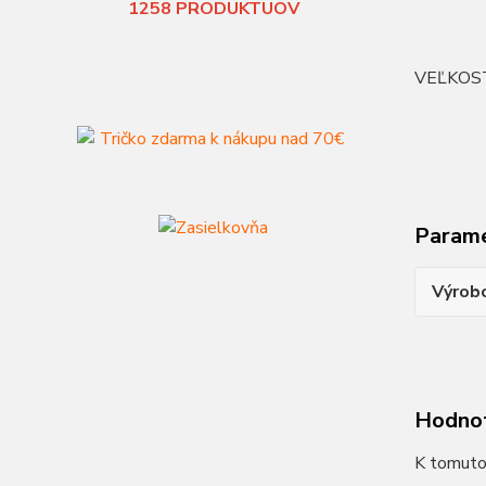
1258
PRODUKTUOV
VEĽKOS
Param
Výrob
Hodno
K tomuto 