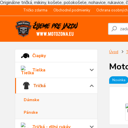
Originálne tričká, mikiny, košele, polokošele, nohavice, rukavice, 
Tričko zdarma
Obchodné podmienky
Ochrana osobných
Úvod
T
Čiapky
Moto
Tielka
Novinka
Tričká
Dámske
Pánske
Tričká - dlhý rukáv