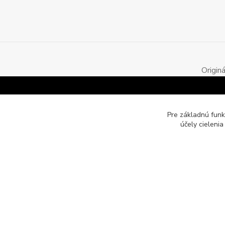
Origin
Pre základnú funk
účely cieleni
Motozona.eu - originálne a štýlové mototričká, mikiny a obleč