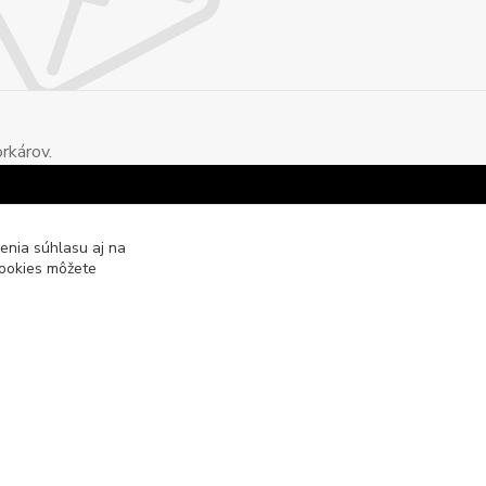
rkárov.
enia súhlasu aj na
cookies môžete
Vytvorené na
Eshop-rychlo.sk