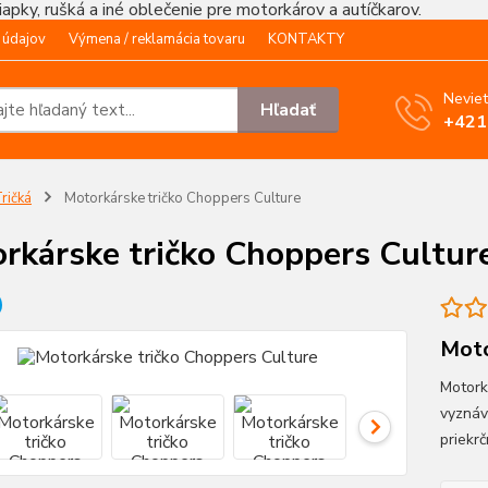
čiapky, rušká a iné oblečenie pre motorkárov a autíčkarov.
 údajov
Výmena / reklamácia tovaru
KONTAKTY
Neviet
Hľadať
+421
ričká
Motorkárske tričko Choppers Culture
rkárske tričko Choppers Cultur
Moto
Motork
vyznáv
priek