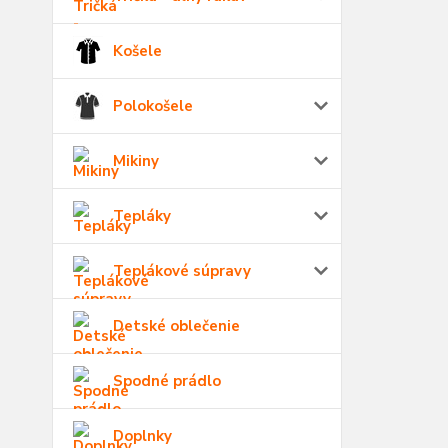
Košele
Polokošele
Mikiny
Tepláky
Teplákové súpravy
Detské oblečenie
Spodné prádlo
Doplnky