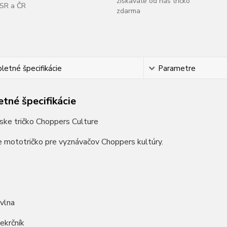
získavate od nás tričko
SR a ČR
zdarma
etné špecifikácie
Parametre
tné špecifikácie
ske tričko Choppers Culture
e mototričko pre vyznávačov Choppers kultúry.
vlna
iekrčník