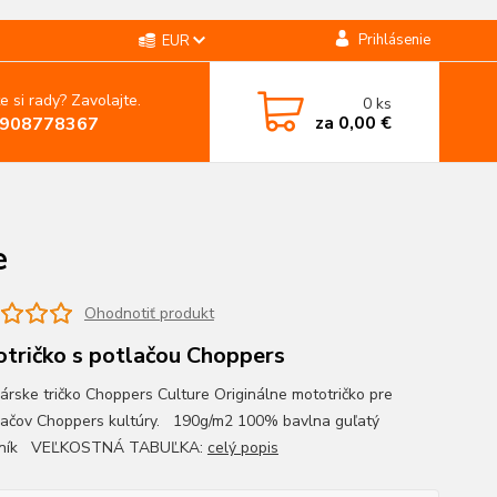
Prihlásenie
EUR
e si rady? Zavolajte.
0
ks
za
0,00 €
908778367
e
Ohodnotiť produkt
tričko s potlačou Choppers
árske tričko Choppers Culture Originálne mototričko pre
ačov Choppers kultúry. 190g/m2 100% bavlna guľatý
rčník VEĽKOSTNÁ TABUĽKA:
celý popis