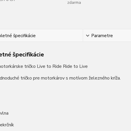
zdarma
etné špecifikácie
Parametre
tné špecifikácie
torkárske tričko Live to Ride Ride to Live
dnoduché tričko pre motorkárov s motívom železného kríža.
vlna
iekrčník