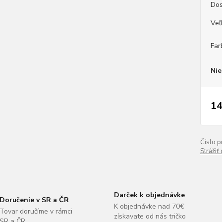
Dos
Veľ
Far
Nie
14
Číslo p
Strážiť
Darček k objednávke
Doručenie v SR a ČR
K objednávke nad 70€
Tovar doručíme v rámci
získavate od nás tričko
SR a ČR