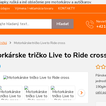
čiapky, rušká a iné oblečenie pre motorkárov a autíčkarov.
 údajov
Výmena / reklamácia tovaru
KONTAKTY
Neviet
Hľadať
+421
ričká
Motorkárske tričko Live to Ride cross
rkárske tričko Live to Ride cros
Pánske
jednod
190g/
celý p