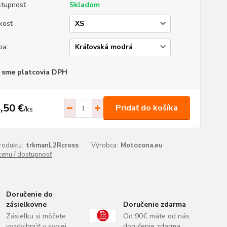
tupnosť
Skladom
kosť
ba:
 sme platcovia DPH
,50 €
Pridať do košíka
/
ks
roduktu:
trkmanL2Rcross
Výrobca:
Motozona.eu
 cenu / dostupnosť
Doručenie do
zásielkovne
Doručenie zdarma
Zásielku si môžete
Od 90€ máte od nás
vyzdvihnúť v svojej
doručenie zdarma