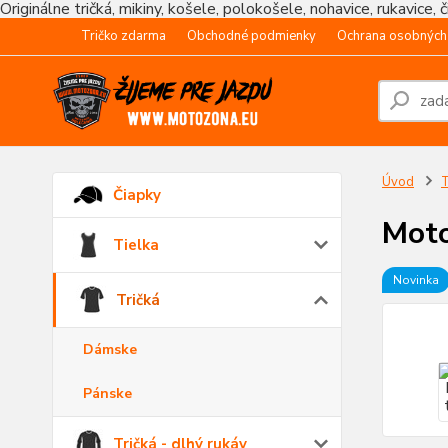
Originálne tričká, mikiny, košele, polokošele, nohavice, rukavice, 
Tričko zdarma
Obchodné podmienky
Ochrana osobných
Úvod
T
Čiapky
Moto
Tielka
Novinka
Tričká
Dámske
Pánske
Tričká - dlhý rukáv