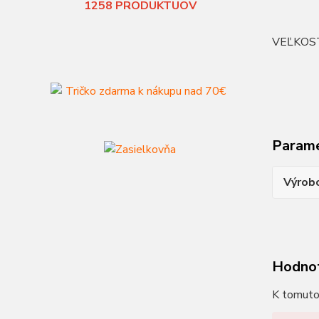
1258
PRODUKTUOV
VEĽKOS
Param
Výrob
Hodno
K tomuto 