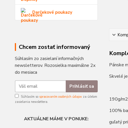
Darčekové poukazy
Kompl
Chcem zostať informovaný
Komple
Súhlasím zo zasielaní informačných
Pánske mo
newsletterov. Rozosielka maximálne 2x
do mesiaca
Skvelé je
Prihlásiť sa
Súhlasím so
spracovaním osobných údajov
za účelom
190g/m2
zasielania newslettera.
100% ba
AKTUÁLNE MÁME V PONUKE:
guľatý pr