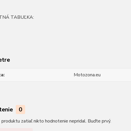
TNÁ TABUĽKA:
etre
ca
Motozona.eu
tenie
0
produktu zatiaľ nikto hodnotenie nepridal. Buďte prvý.