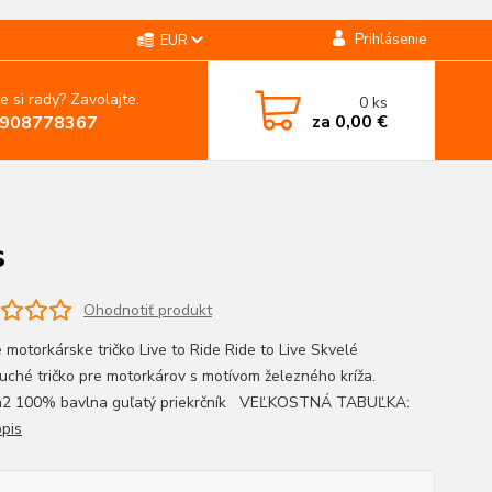
Prihlásenie
EUR
e si rady? Zavolajte.
0
ks
za
0,00 €
908778367
s
Ohodnotiť produkt
 motorkárske tričko Live to Ride Ride to Live Skvelé
uché tričko pre motorkárov s motívom železného kríža.
m2 100% bavlna guľatý priekrčník VEĽKOSTNÁ TABUĽKA:
opis