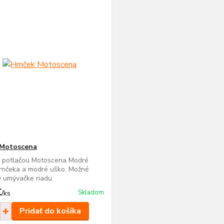
 Motoscena
s potlačou Motoscena Modré
rnčeka a modré uško. Možné
 umývačke riadu.
€
Skladom
/
ks
Pridať do košíka