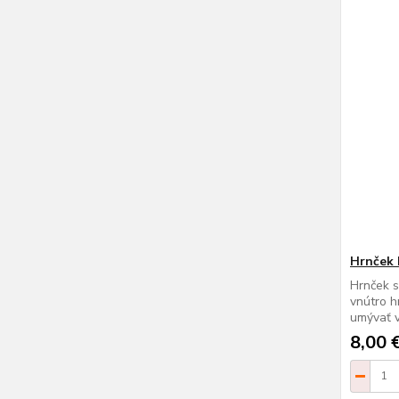
Hrnček
Hrnček 
vnútro h
umývať v
8,00 