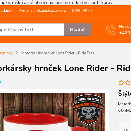
čiapky, rušká a iné oblečenie pre motorkárov a autíčkarov.
 údajov
Výmena / reklamácia tovaru
KONTAKTY
Neviet
Hľadať
+421
Doplnky
Motorkársky hrnček Lone Rider - Ride Free
rkársky hrnček Lone Rider - Rid
Štýl
Motork
všetký
Dos