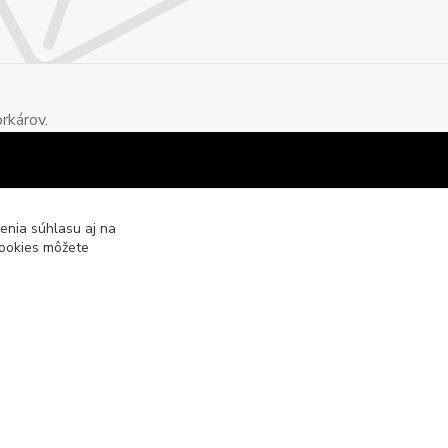
rkárov.
enia súhlasu aj na
cookies môžete
Vytvorené na
Eshop-rychlo.sk