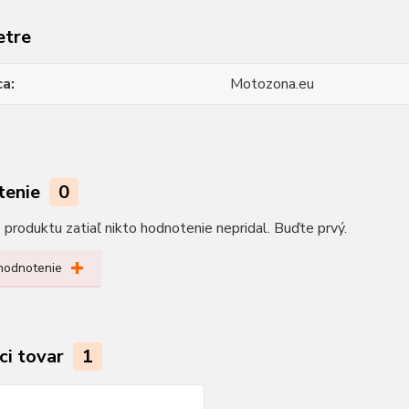
etre
ca
Motozona.eu
tenie
0
produktu zatiaľ nikto hodnotenie nepridal. Buďte prvý.
 hodnotenie
ci tovar
1