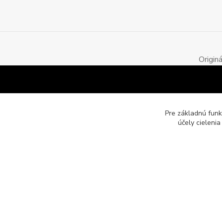
Origin
Pre základnú funk
účely cieleni
Motozona.eu - originálne a štýlové mototričká, mikiny a obleč