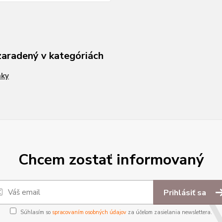
zaradený v kategóriách
nky
Chcem zostať informovaný
Prihlásiť sa
Súhlasím so
spracovaním osobných údajov
za účelom zasielania newslettera.