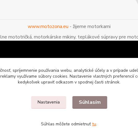
www.motozona.eu
- žijeme motorkami
álne mototričká, motorkárske mikiny, teplákové súpravy pre moto
čnosť, spríjemnenie používania webu, analytické účely a v prípade udel
a reklamy využívame súbory cookies. Nastavenie vlastných preferencií 
kedykoľvek upraviť odkazom v spodnej časti stránok.
Súhlasím
Nastavenia
enie pre motorkárov
Súhlas môžete odmietnuť
tu
.