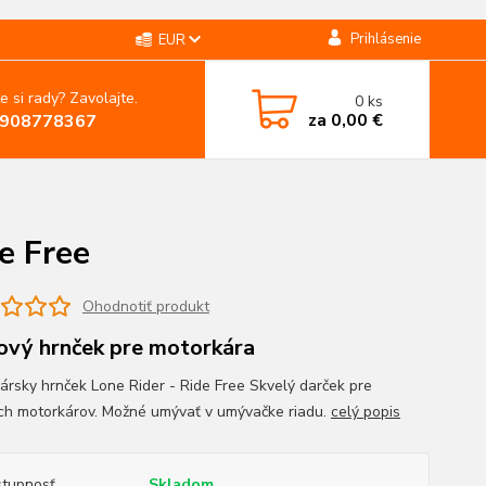
Prihlásenie
EUR
e si rady? Zavolajte.
0
ks
za
0,00 €
908778367
e Free
Ohodnotiť produkt
ový hrnček pre motorkára
ársky hrnček Lone Rider - Ride Free Skvelý darček pre
ch motorkárov. Možné umývať v umývačke riadu.
celý popis
tupnosť
Skladom