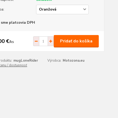
ba:
 sme platcovia DPH
00 €
Pridať do košíka
/
ks
roduktu:
mugLoneRider
Výrobca:
Motozona.eu
 cenu / dostupnosť