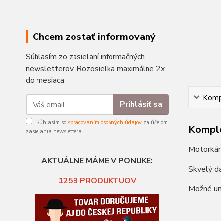
Chcem zostať informovaný
Súhlasím zo zasielaní informačných
newsletterov. Rozosielka maximálne 2x
do mesiaca
Kompl
Prihlásiť sa
Súhlasím so
spracovaním osobných údajov
za účelom
Komple
zasielania newslettera.
Motorkárs
AKTUÁLNE MÁME V PONUKE:
Skvelý d
1258
PRODUKTUOV
Možné um