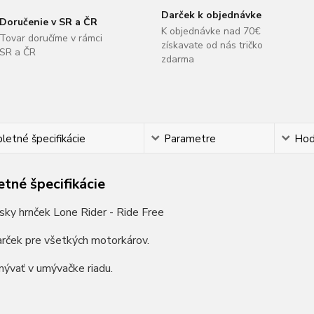
Darček k objednávke
Doručenie v SR a ČR
K objednávke nad 70€
Tovar doručíme v rámci
získavate od nás tričko
SR a ČR
zdarma
etné špecifikácie
Parametre
Hod
tné špecifikácie
ky hrnček Lone Rider - Ride Free
arček pre všetkých motorkárov.
ývať v umývačke riadu.