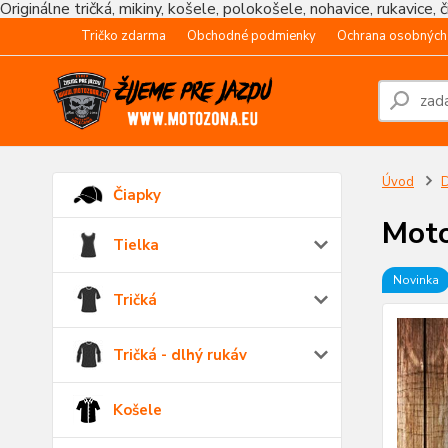
Originálne tričká, mikiny, košele, polokošele, nohavice, rukavice, 
Tričko zdarma
Obchodné podmienky
Ochrana osobných
Úvod
Čiapky
Moto
Tielka
Novinka
Tričká
Tričká - dlhý rukáv
Košele