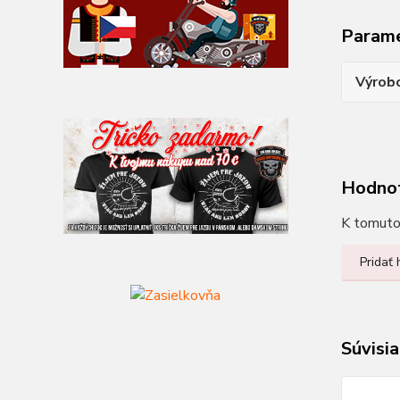
Param
Výrob
Hodno
K tomuto 
Pridať
Súvisia