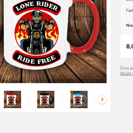
Far
Nie
8,
Číslo p
Strážiť