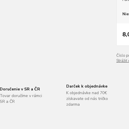
Nie
8,
Číslo p
Strážiť
Darček k objednávke
Doručenie v SR a ČR
K objednávke nad 70€
Tovar doručíme v rámci
získavate od nás tričko
SR a ČR
zdarma