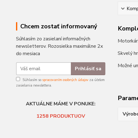
Kompl
Chcem zostať informovaný
Komple
Súhlasím zo zasielaní informačných
Motorkár
newsletterov. Rozosielka maximálne 2x
Skvelý hr
do mesiaca
Možné um
Prihlásiť sa
Súhlasím so
spracovaním osobných údajov
za účelom
zasielania newslettera.
Param
AKTUÁLNE MÁME V PONUKE:
Výrob
1258
PRODUKTUOV