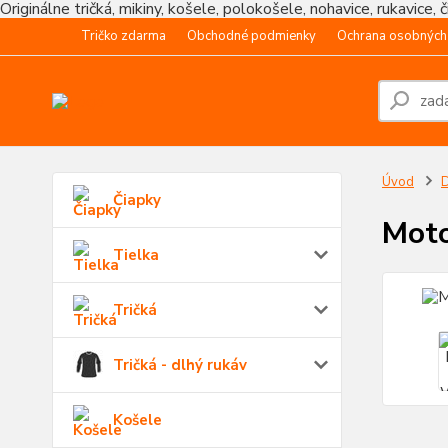
Originálne tričká, mikiny, košele, polokošele, nohavice, rukavice, 
Tričko zdarma
Obchodné podmienky
Ochrana osobných
Úvod
Čiapky
Moto
Tielka
Tričká
Tričká - dlhý rukáv
Košele