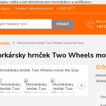
čiapky, rušká a iné oblečenie pre motorkárov a autíčkarov.
 údajov
Výmena / reklamácia tovaru
KONTAKTY
Neviet
Hľadať
+421
Doplnky
Motorkársky hrnček Two Wheels move the Soul
rkársky hrnček Two Wheels mo
Motork
všetký
Dos
Far