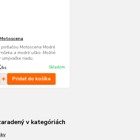
 Motoscena
s potlačou Motoscena Modré
rnčeka a modré uško. Možné
 umývačke riadu.
€
Skladom
/
ks
Pridať do košíka
zaradený v kategóriách
nky