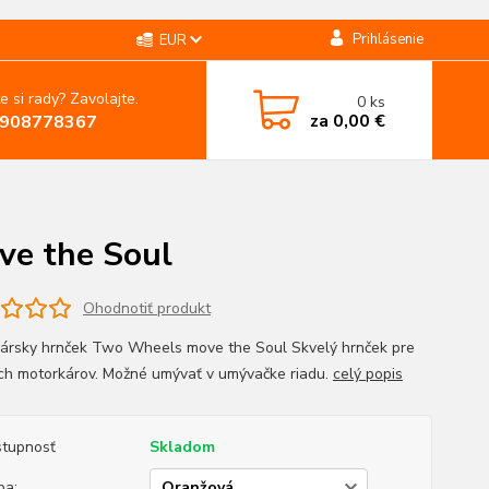
Prihlásenie
EUR
e si rady? Zavolajte.
0
ks
za
0,00 €
908778367
ve the Soul
Ohodnotiť produkt
ársky hrnček Two Wheels move the Soul Skvelý hrnček pre
ch motorkárov. Možné umývať v umývačke riadu.
celý popis
tupnosť
Skladom
ba: