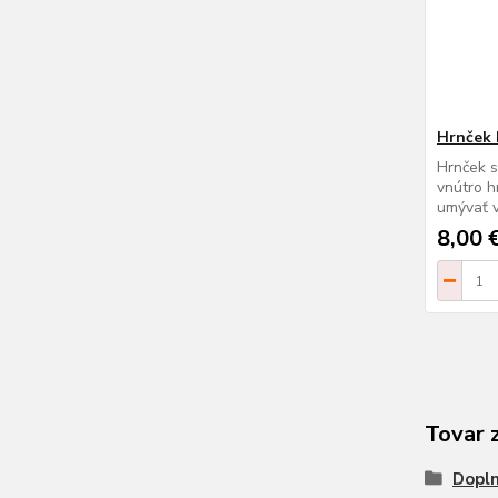
Hrnček
Hrnček 
vnútro h
umývať v
8,00 
Tovar 
Dopl