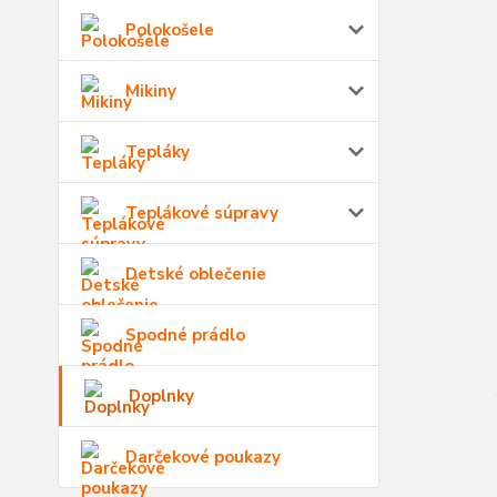
Polokošele
Mikiny
Tepláky
Teplákové súpravy
Detské oblečenie
Spodné prádlo
Doplnky
Darčekové poukazy