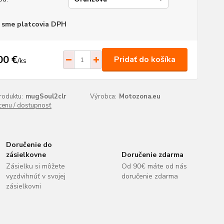
 sme platcovia DPH
00 €
Pridať do košíka
/
ks
roduktu:
mugSoul2clr
Výrobca:
Motozona.eu
 cenu / dostupnosť
Doručenie do
zásielkovne
Doručenie zdarma
Zásielku si môžete
Od 90€ máte od nás
vyzdvihnúť v svojej
doručenie zdarma
zásielkovni