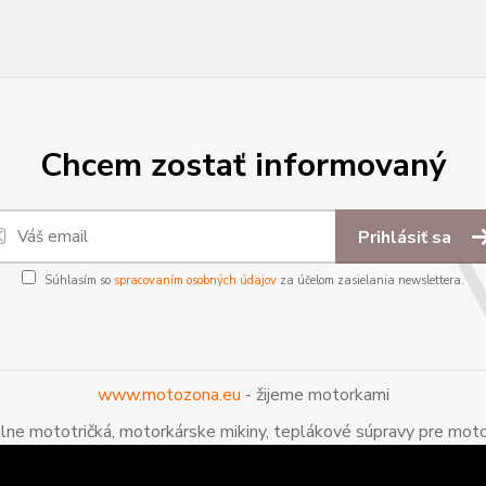
Chcem zostať informovaný
Prihlásiť sa
Súhlasím so
spracovaním osobných údajov
za účelom zasielania newslettera.
www.motozona.eu
- žijeme motorkami
álne mototričká, motorkárske mikiny, teplákové súpravy pre moto