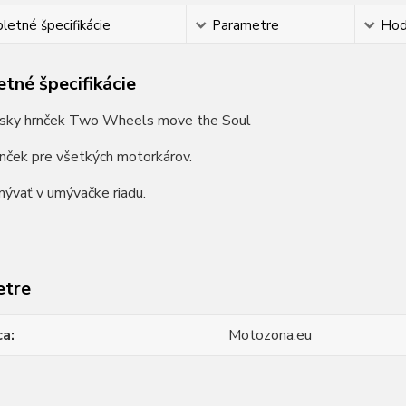
etné špecifikácie
Parametre
Hod
tné špecifikácie
sky hrnček Two Wheels move the Soul
nček pre všetkých motorkárov.
ývať v umývačke riadu.
etre
ca
Motozona.eu