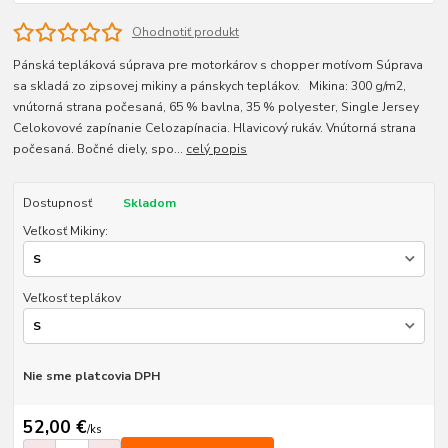
Ohodnotiť produkt
Pánská tepláková súprava pre motorkárov s chopper motívom Súprava
sa skladá zo zipsovej mikiny a pánskych teplákov. Mikina: 300 g/m2,
vnútorná strana počesaná, 65 % bavlna, 35 % polyester, Single Jersey
Celokovové zapínanie Celozapínacia. Hlavicový rukáv. Vnútorná strana
počesaná. Bočné diely, spo...
celý popis
Dostupnosť
Skladom
Veľkosť Mikiny:
Veľkosť teplákov
Nie sme platcovia DPH
52,00 €
/
ks