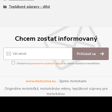
Teplákové súpravy - dlhé
Chcem zostať informovaný
Prihlásiť sa
Súhlasím so
spracovaním osobných údajov
za účelom zasielania newslettera.
www.motozona.eu
- žijeme motorkami
Originálne mototričká, motorkárske mikiny, teplákové súpravy pre
motorkárov.