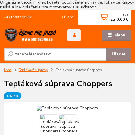
Originálne tričká, mikiny, košele, polokošele, nohavice, rukavice, čiapky,
rušká a iné oblečenie pre motorkárov a autíčkarov.
0
ks
EUR
+421908778367
za
0,00 €
Menu
Hľadať
Úvod
Teplákové súpravy
Tepláková súprava Choppers
Tepláková súprava Choppers
Novinka