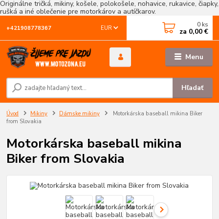
Originálne tričká, mikiny, košele, polokošele, nohavice, rukavice, čiapky,
rušká a iné oblečenie pre motorkárov a autíčkarov.
0
ks
EUR
+421908778367
za
0,00 €
Menu
Hľadať
Úvod
Mikiny
Dámske mikiny
Motorkárska baseball mikina Biker
from Slovakia
Motorkárska baseball mikina
Biker from Slovakia