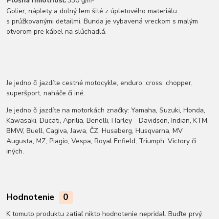
Plošná hmotnosť:
330 g/m²
Golier, náplety a dolný lem šité z úpletového materiálu
s prúžkovanými detailmi. Bunda je vybavená vreckom s malým
otvorom pre kábel na slúchadlá.
Je jedno či jazdíte cestné motocykle, enduro, cross, chopper,
superšport, naháče či iné.
Je jedno či jazdíte na motorkách značky: Yamaha, Suzuki, Honda,
Kawasaki, Ducati, Aprilia, Benelli, Harley - Davidson, Indian, KTM,
BMW, Buell, Cagiva, Jawa, ČZ, Husaberg, Husqvarna, MV
Augusta, MZ, Piagio, Vespa, Royal Enfield, Triumph. Victory či
iných.
Hodnotenie
0
K tomuto produktu zatiaľ nikto hodnotenie nepridal. Buďte prvý.