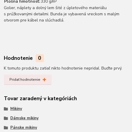
Plošná hmotnosť:
330 g/m²
Golier, náplety a dolný lem šité z úpletového materiálu
s prúžkovanými detailmi. Bunda je vybavená vreckom s malým
otvorom pre kábel na slúchadlá.
Hodnotenie
0
K tomuto produktu zatiaľ nikto hodnotenie nepridal. Buďte prvý.
Pridať hodnotenie
Tovar zaradený v kategóriách
Mikiny
Dámske mikiny
Pánske mikiny