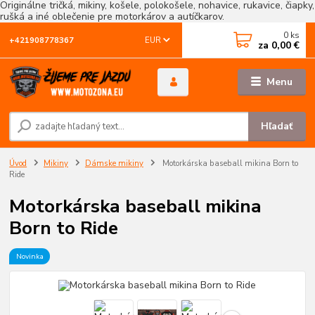
Originálne tričká, mikiny, košele, polokošele, nohavice, rukavice, čiapky,
rušká a iné oblečenie pre motorkárov a autíčkarov.
0
ks
EUR
+421908778367
za
0,00 €
Menu
Hľadať
Úvod
Mikiny
Dámske mikiny
Motorkárska baseball mikina Born to
Ride
Motorkárska baseball mikina
Born to Ride
Novinka