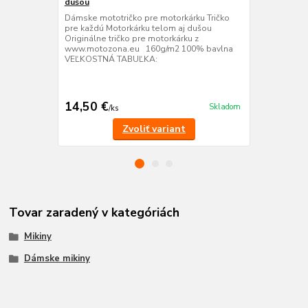
dušou
dušou
Dámske mototričko pre motorkárku Tričko
Dámske moto
pre každú Motorkárku telom aj dušou
dušou s výst
Originálne tričko pre motorkárku z
motorkárku. 
www.motozona.eu 160g/m2 100% bavlna
tvojom šatník
VEĽKOSTNÁ TABUĽKA:
pre motorká
160 g/m2 95
v tvare V stá
14,50 €
14,50 €
Skladom
/
ks
/
k
Zvoliť variant
Tovar zaradený v kategóriách
Mikiny
Dámske mikiny