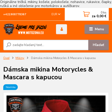
Originálne tričká, mikiny, košele, polokošele, nohavice, rukavice, čiapky,
rušká a iné oblečenie pre motorkárov a autíčkarov.
0
ks
EUR
+421908778367
za
0,00 €
Menu
Hľadať
Úvod
Mikiny
Dámska mikina Motorycles & Mascara s kapucou
Dámska mikina Motorycles &
Mascara s kapucou
Novinka