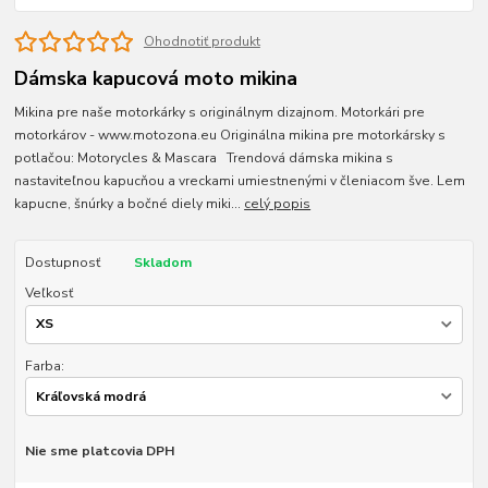
Ohodnotiť produkt
Dámska kapucová moto mikina
Mikina pre naše motorkárky s originálnym dizajnom. Motorkári pre
motorkárov - www.motozona.eu Originálna mikina pre motorkársky s
potlačou: Motorycles & Mascara Trendová dámska mikina s
nastaviteľnou kapucňou a vreckami umiestnenými v členiacom šve. Lem
kapucne, šnúrky a bočné diely miki...
celý popis
Dostupnosť
Skladom
Veľkosť
Farba:
Nie sme platcovia DPH