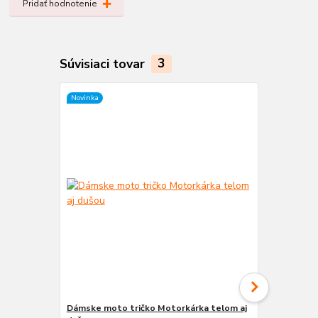
Pridať hodnotenie
Súvisiaci tovar
3
Novinka
Dámske moto tričko Motorkárka telom aj
Dámske mot