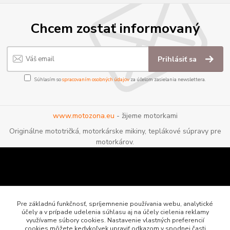
Chcem zostať informovaný
Prihlásiť sa
Súhlasím so
spracovaním osobných údajov
za účelom zasielania newslettera.
www.motozona.eu
- žijeme motorkami
Originálne mototričká, motorkárske mikiny, teplákové súpravy pre
motorkárov.
Pre základnú funkčnosť, spríjemnenie používania webu, analytické
účely a v prípade udelenia súhlasu aj na účely cielenia reklamy
využívame súbory cookies. Nastavenie vlastných preferencií
cookies môžete kedykoľvek upraviť odkazom v spodnej časti