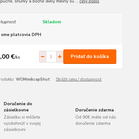
pucne, šnúrky a bočné diely mikiny sú ...
celý popis
tupnosť
Skladom
 sme platcovia DPH
,00 €
Pridať do košíka
/
ks
roduktu:
WOMmikcapShut
Strážiť cenu / dostupnosť
Doručenie do
zásielkovne
Doručenie zdarma
Zásielku si môžete
Od 90€ máte od nás
vyzdvihnúť v svojej
doručenie zdarma
zásielkovni