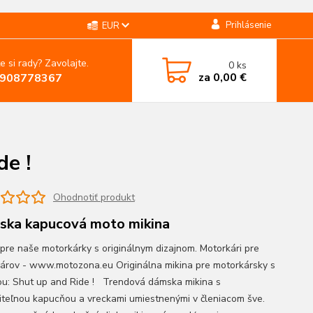
Prihlásenie
EUR
e si rady? Zavolajte.
0
ks
za
0,00 €
908778367
e !
Ohodnotiť produkt
ka kapucová moto mikina
 pre naše motorkárky s originálnym dizajnom. Motorkári pre
árov - www.motozona.eu Originálna mikina pre motorkársky s
ou: Shut up and Ride ! Trendová dámska mikina s
iteľnou kapucňou a vreckami umiestnenými v členiacom šve.