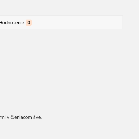
Hodnotenie
0
mi v členiacom šve.