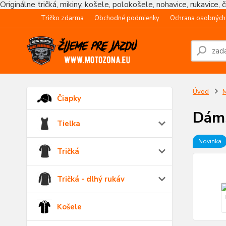
Originálne tričká, mikiny, košele, polokošele, nohavice, rukavice, 
Tričko zdarma
Obchodné podmienky
Ochrana osobných
Úvod
M
Čiapky
Dáms
Tielka
Novinka
Tričká
Tričká - dlhý rukáv
Košele