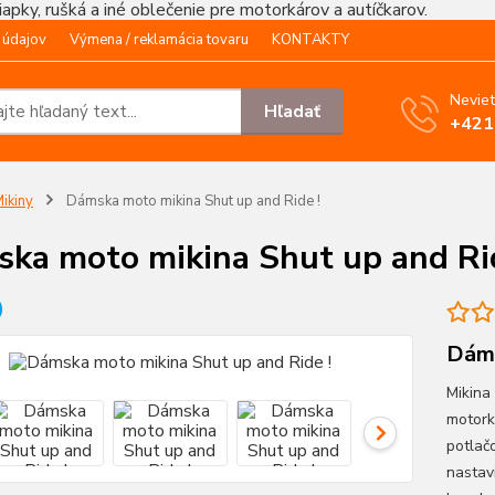
čiapky, rušká a iné oblečenie pre motorkárov a autíčkarov.
 údajov
Výmena / reklamácia tovaru
KONTAKTY
Neviet
Hľadať
+421
ikiny
Dámska moto mikina Shut up and Ride !
ka moto mikina Shut up and Rid
Dáms
Mikina
motork
potlač
nastav