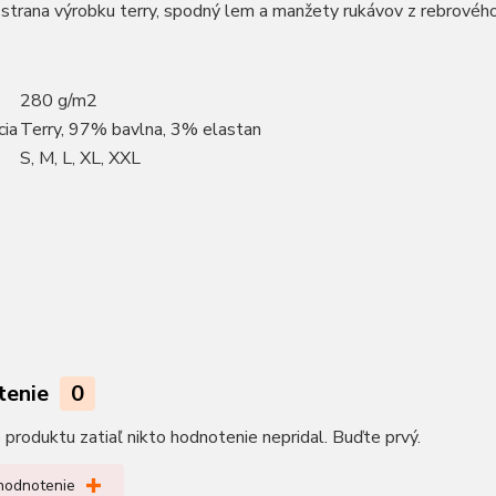
strana výrobku terry, spodný lem a manžety rukávov z rebrovéh
280 g/m2
cia
Terry, 97% bavlna, 3% elastan
S, M, L, XL, XXL
tenie
0
produktu zatiaľ nikto hodnotenie nepridal. Buďte prvý.
 hodnotenie