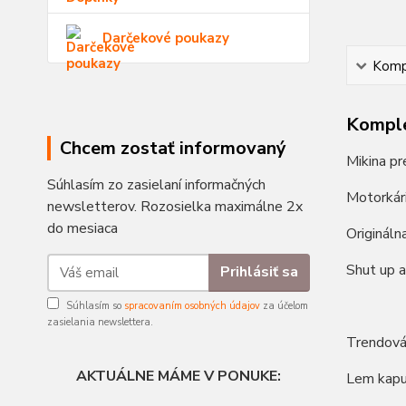
Darčekové poukazy
Kompl
Komple
Chcem zostať informovaný
Mikina pr
Súhlasím zo zasielaní informačných
Motorkár
newsletterov. Rozosielka maximálne 2x
do mesiaca
Origináln
Shut up a
Prihlásiť sa
Súhlasím so
spracovaním osobných údajov
za účelom
zasielania newslettera.
Trendová
AKTUÁLNE MÁME V PONUKE:
Lem kapuc