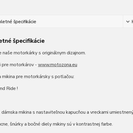
etné špecifikácie
tné špecifikácie
e naše motorkárky s originálnym dizajnom.
i pre motorkárov -
www.motozona.eu
a mikina pre motorkársky s potlačou:
nd Ride !
 dámska mikina s nastaviteľnou kapucňou a vreckami umiestnený
ne, šnúrky a bočné diely mikiny sú v kontrastnej farbe.