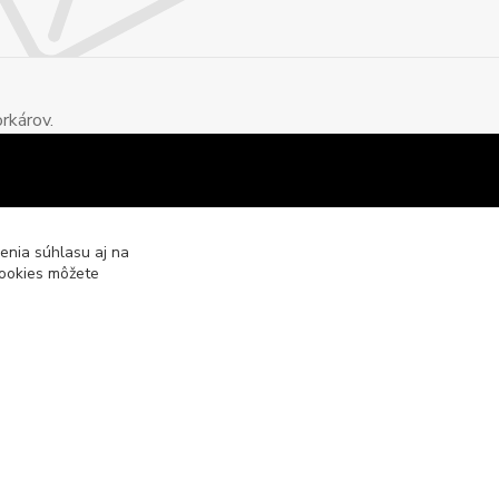
rkárov.
enia súhlasu aj na
cookies môžete
Vytvorené na
Eshop-rychlo.sk