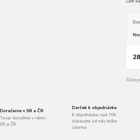
Lem ka
Dos
Nie
28
Číslo p
Darček k objednávke
Doručenie v SR a ČR
K objednávke nad 70€
Tovar doručíme v rámci
získavate od nás tričko
SR a ČR
zdarma