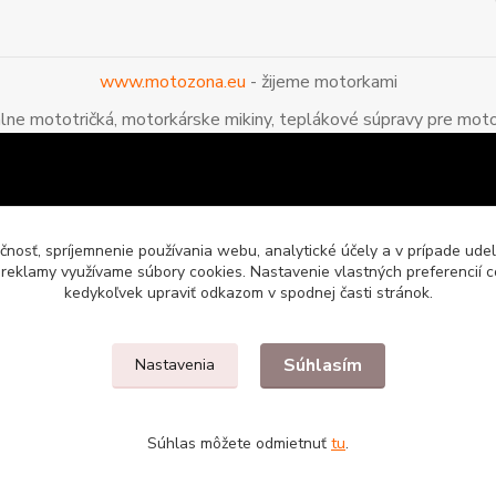
www.motozona.eu
- žijeme motorkami
álne mototričká, motorkárske mikiny, teplákové súpravy pre moto
čnosť, spríjemnenie používania webu, analytické účely a v prípade udel
a reklamy využívame súbory cookies. Nastavenie vlastných preferencií 
kedykoľvek upraviť odkazom v spodnej časti stránok.
Súhlasím
Nastavenia
enie pre motorkárov
Súhlas môžete odmietnuť
tu
.