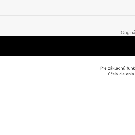
Origin
Pre základnú funk
účely cieleni
Motozona.eu - originálne a štýlové mototričká, mikiny a obleč