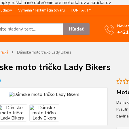
čiapky, rušká a iné oblečenie pre motorkárov a autíčkarov.
 údajov
Výmena / reklamácia tovaru
KONTAKTY
Neviet
Hľadať
+421
ričká
Dámske moto tričko Lady Bikers
ke moto tričko Lady Bikers
Moto
Dámske
kvalit
bavln