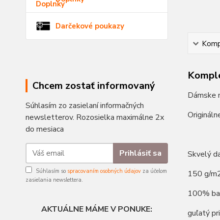
Darčekové poukazy
Kompl
Komple
Chcem zostať informovaný
Dámske m
Súhlasím zo zasielaní informačných
Origináln
newsletterov. Rozosielka maximálne 2x
do mesiaca
Prihlásiť sa
Skvelý d
Súhlasím so
spracovaním osobných údajov
za účelom
150 g/m
zasielania newslettera.
100% ba
AKTUÁLNE MÁME V PONUKE:
guľatý pr