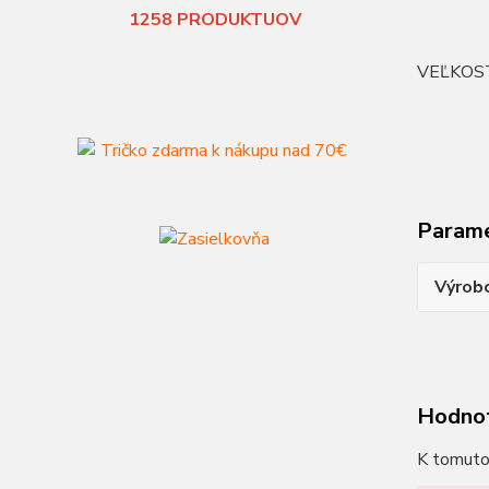
1258
PRODUKTUOV
VEĽKOS
Param
Výrob
Hodno
K tomuto 