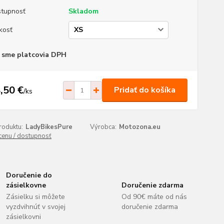
tupnosť
Skladom
kosť
 sme platcovia DPH
,50 €
Pridať do košíka
/
ks
roduktu:
LadyBikesPure
Výrobca:
Motozona.eu
 cenu / dostupnosť
Doručenie do
zásielkovne
Doručenie zdarma
Zásielku si môžete
Od 90€ máte od nás
vyzdvihnúť v svojej
doručenie zdarma
zásielkovni