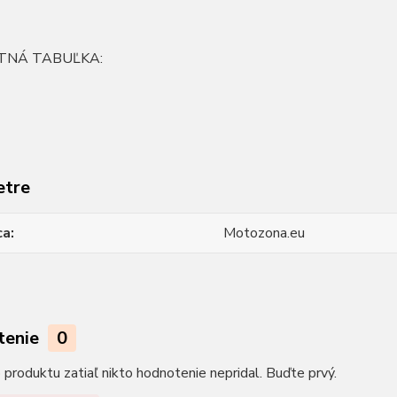
TNÁ TABUĽKA:
etre
ca
Motozona.eu
tenie
0
produktu zatiaľ nikto hodnotenie nepridal. Buďte prvý.