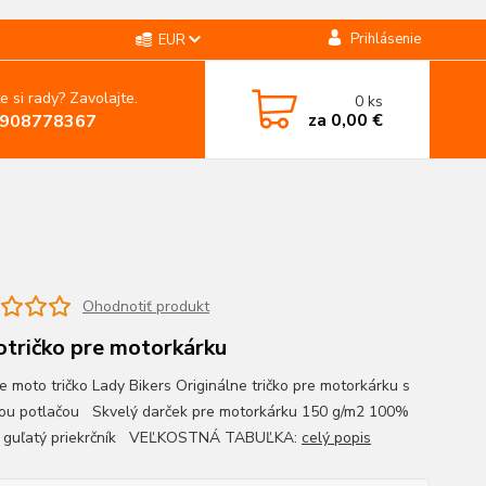
Prihlásenie
EUR
e si rady? Zavolajte.
0
ks
za
0,00 €
908778367
Ohodnotiť produkt
tričko pre motorkárku
 moto tričko Lady Bikers Originálne tričko pre motorkárku s
nou potlačou Skvelý darček pre motorkárku 150 g/m2 100%
a guľatý priekrčník VEĽKOSTNÁ TABUĽKA:
celý popis