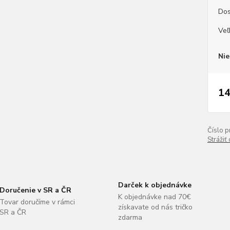
Dos
Veľ
Nie
14
Číslo p
Strážiť
Darček k objednávke
Doručenie v SR a ČR
K objednávke nad 70€
Tovar doručíme v rámci
získavate od nás tričko
SR a ČR
zdarma