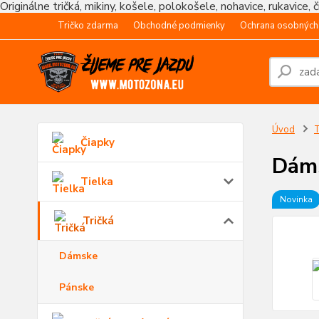
Originálne tričká, mikiny, košele, polokošele, nohavice, rukavice, 
Tričko zdarma
Obchodné podmienky
Ochrana osobných
Úvod
T
Čiapky
Dáms
Tielka
Novinka
Tričká
Dámske
Pánske