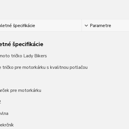
etné špecifikácie
Parametre
tné špecifikácie
oto tričko Lady Bikers
e tričko pre motorkárku s kvalitnou potlačou
arček pre motorkárku
2
vlna
iekrčník