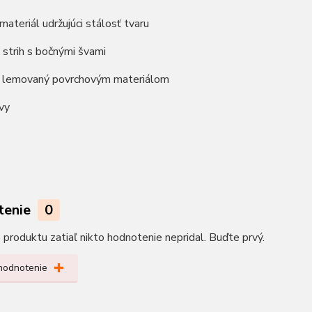
materiál udržujúci stálosť tvaru
ý strih s bočnými švami
ík lemovaný povrchovým materiálom
vy
tenie
0
produktu zatiaľ nikto hodnotenie nepridal. Buďte prvý.
 hodnotenie