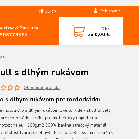
Prihlásenie
EUR
e si rady? Zavolajte.
0
ks
za
0,00 €
908778367
vom
kull s dlhým rukávom
Ohodnotiť produkt
ko s dlhým rukávom pre motorkárku
 mototričko s dlhým rukávom Live to Ride - skull Skvelý
 pre motorkárku Tričká pre motorkárky nájdete na
tozona.eu 160g/m2 100% bavlna strečový materiál
ci stálosť tvaru priliehavý strih s bočnými švami priekrčník