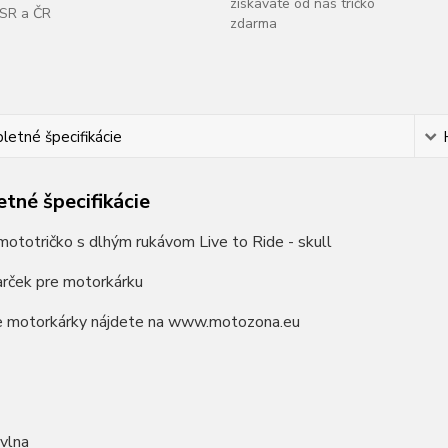
získavate od nás tričko
SR a ČR
zdarma
etné špecifikácie
tné špecifikácie
ototričko s dlhým rukávom Live to Ride - skull
arček pre motorkárku
re motorkárky nájdete na www.motozona.eu
vlna