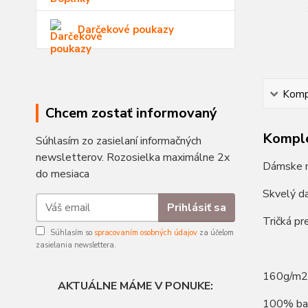
Darčekové poukazy
Kompl
Chcem zostať informovaný
Komple
Súhlasím zo zasielaní informačných
newsletterov. Rozosielka maximálne 2x
Dámske m
do mesiaca
Skvelý d
Prihlásiť sa
Tričká p
Súhlasím so
spracovaním osobných údajov
za účelom
zasielania newslettera.
160g/m2
AKTUÁLNE MÁME V PONUKE:
100% ba