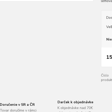
lemova
Dos
Veľ
Nie
15
Číslo
produkt
Darček k objednávke
Doručenie v SR a ČR
K objednávke nad 70€
Tovar doručíme v rámci