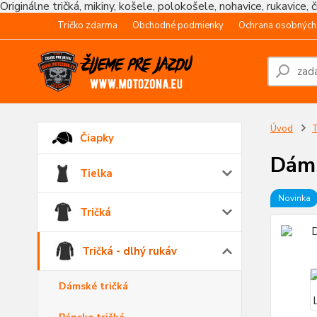
Originálne tričká, mikiny, košele, polokošele, nohavice, rukavice, 
Tričko zdarma
Obchodné podmienky
Ochrana osobných
Úvod
T
Čiapky
Dáms
Tielka
Novinka
Tričká
Tričká - dlhý rukáv
Dámské tričká