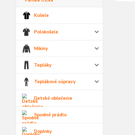
Pánske tričká
Košele
Polokošele
Mikiny
Tepláky
Teplákové súpravy
Detské oblečenie
Spodné prádlo
Doplnky