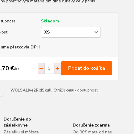
ný povrchovým materiálom dlhé rukávy
celý popis
tupnosť
Skladom
kosť
 sme platcovia DPH
,70 €
Pridať do košíka
/
ks
WOLSALive2RidSkull
Strážiť cenu / dostupnosť
u:
Doručenie do
zásielkovne
Doručenie zdarma
Zásielku si môžete
Od 90€ máte od nás