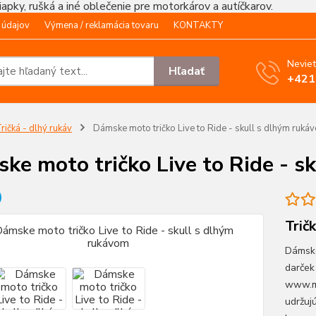
čiapky, rušká a iné oblečenie pre motorkárov a autíčkarov.
 údajov
Výmena / reklamácia tovaru
KONTAKTY
Neviet
Hľadať
+421
ričká - dlhý rukáv
Dámske moto tričko Live to Ride - skull s dlhým ruká
ke moto tričko Live to Ride - s
Trič
Dámske
darček
www.mo
udržujú