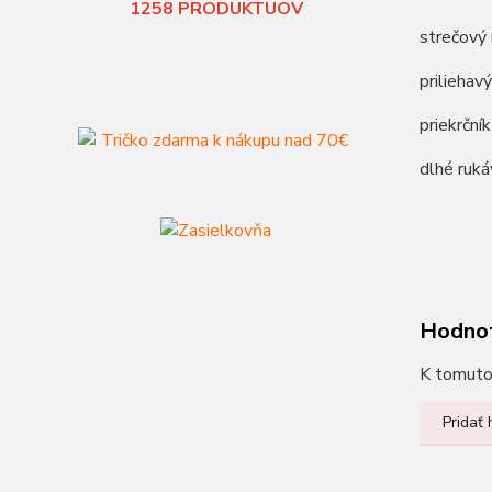
1258
PRODUKTUOV
strečový 
priliehav
priekrčn
dlhé ruká
Hodno
K tomuto 
Pridať