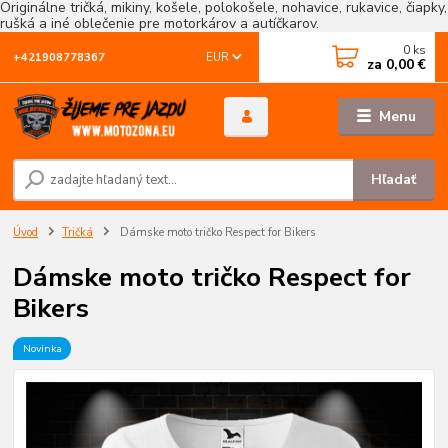
Originálne tričká, mikiny, košele, polokošele, nohavice, rukavice, čiapky,
rušká a iné oblečenie pre motorkárov a autíčkarov.
0
ks
EUR
+421908778367
za
0,00 €
Menu
Hľadať
Úvod
Tričká
Dámske moto tričko Respect for Bikers
Dámske moto tričko Respect for
Bikers
Novinka