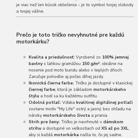
je viac než len kúsok oblečenia – je to symbol tvojej slobody
a tvojej vášne.
Prečo je toto tričko nevyhnutné pre každú
motorkárku?
Kvalita a priedušnosť:
Vyrobené zo
100% jemnej
bavlny
s ľahkou gramážou
150 g/m²
, ideálne na
nosenie pod moto bundu alebo v teplých dňoch.
Zaručuje pohodlie aj počas dlhej jazdy.
Ikonická čierna farba:
Tričko je dostupné v klasickej
čiernej farbe
, ktorá je základom
motorkárskeho
štýlu
a hodí sa ku každému outfitu.
Odolná potlač:
Vďaka
kvalitnej digitálnej potlači
zostane motív "My Life" ostrý a jasný, bez ohľadu na
nároky
motorkárskeho života
a prania.
Strih pre ženy:
Tričko je navrhnuté v
dámskom
strihu
a dostupné vo veľkostiach od
XS až po 3XL
,
aby si každá
motorkárka
našla to, čo jej sadne.