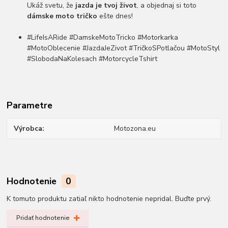
Ukáž svetu, že
jazda je tvoj život
, a objednaj si toto
dámske moto tričko
ešte dnes!
#LifeIsARide #DamskeMotoTricko #Motorkarka
#MotoOblecenie #JazdaJeZivot #TričkoSPotlačou #MotoStyl
#SlobodaNaKolesach #MotorcycleTshirt
Parametre
Výrobca
Motozona.eu
Hodnotenie
0
K tomuto produktu zatiaľ nikto hodnotenie nepridal. Buďte prvý.
Pridať hodnotenie