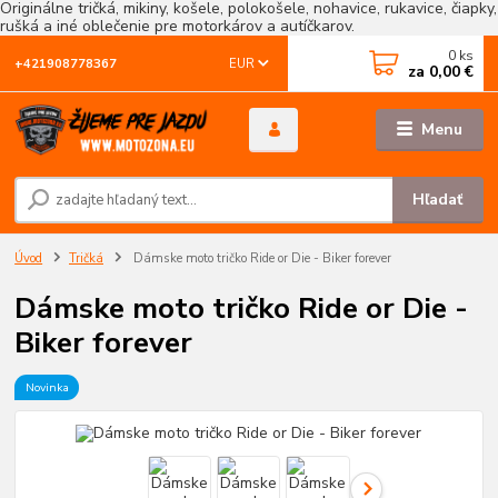
Originálne tričká, mikiny, košele, polokošele, nohavice, rukavice, čiapky,
rušká a iné oblečenie pre motorkárov a autíčkarov.
0
ks
EUR
+421908778367
za
0,00 €
Menu
Hľadať
Úvod
Tričká
Dámske moto tričko Ride or Die - Biker forever
Dámske moto tričko Ride or Die -
Biker forever
Novinka