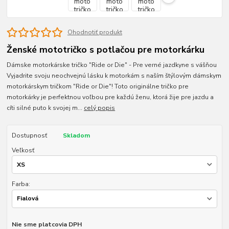
Ohodnotiť produkt
Ženské mototričko s potlačou pre motorkárku
Dámske motorkárske tričko "Ride or Die" - Pre verné jazdkyne s vášňou
Vyjadrite svoju neochvejnú lásku k motorkám s naším štýlovým dámskym
motorkárskym tričkom "Ride or Die"! Toto originálne tričko pre
motorkárky je perfektnou voľbou pre každú ženu, ktorá žije pre jazdu a
cíti silné puto k svojej m...
celý popis
Dostupnosť
Skladom
Veľkosť
Farba:
Nie sme platcovia DPH