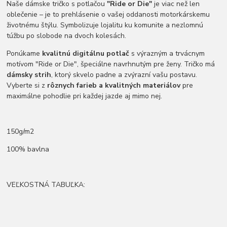
Naše dámske tričko s potlačou
"Ride or Die"
je viac než len
oblečenie – je to prehlásenie o vašej oddanosti motorkárskemu
životnému štýlu. Symbolizuje lojalitu ku komunite a nezlomnú
túžbu po slobode na dvoch kolesách.
Ponúkame
kvalitnú digitálnu potlač
s výrazným a trvácnym
motívom "Ride or Die", špeciálne navrhnutým pre ženy. Tričko má
dámsky strih
, ktorý skvelo padne a zvýrazní vašu postavu.
Vyberte si z
rôznych farieb a kvalitných materiálov
pre
maximálne pohodlie pri každej jazde aj mimo nej.
150g/m2
100% bavlna
VEĽKOSTNÁ TABUĽKA: