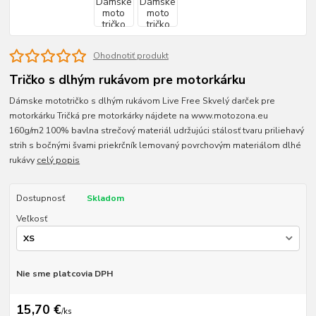
Ohodnotiť produkt
Tričko s dlhým rukávom pre motorkárku
Dámske mototričko s dlhým rukávom Live Free Skvelý darček pre
motorkárku Tričká pre motorkárky nájdete na www.motozona.eu
160g/m2 100% bavlna strečový materiál udržujúci stálosť tvaru priliehavý
strih s bočnými švami priekrčník lemovaný povrchovým materiálom dlhé
rukávy
celý popis
Dostupnosť
Skladom
Veľkosť
Nie sme platcovia DPH
15,70 €
/
ks