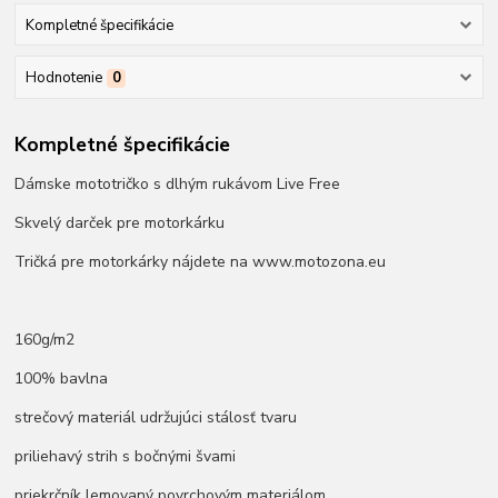
Kompletné špecifikácie
Hodnotenie
0
Kompletné špecifikácie
Dámske mototričko s dlhým rukávom Live Free
Skvelý darček pre motorkárku
Tričká pre motorkárky nájdete na www.motozona.eu
160g/m2
100% bavlna
strečový materiál udržujúci stálosť tvaru
priliehavý strih s bočnými švami
priekrčník lemovaný povrchovým materiálom