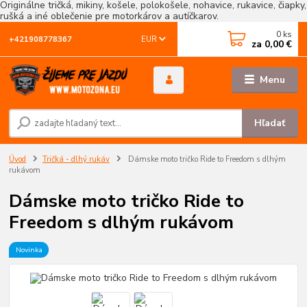
Originálne tričká, mikiny, košele, polokošele, nohavice, rukavice, čiapky,
rušká a iné oblečenie pre motorkárov a autíčkarov.
0
ks
EUR
+421908778367
za
0,00 €
Menu
Hľadať
Úvod
Tričká - dlhý rukáv
Dámske moto tričko Ride to Freedom s dlhým
rukávom
Dámske moto tričko Ride to
Freedom s dlhým rukávom
Novinka