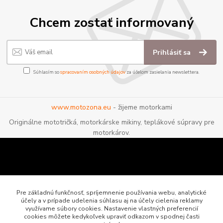
Chcem zostať informovaný
Prihlásiť sa
Súhlasím so
spracovaním osobných údajov
za účelom zasielania newslettera.
www.motozona.eu
- žijeme motorkami
Originálne mototričká, motorkárske mikiny, teplákové súpravy pre
motorkárov.
Pre základnú funkčnosť, spríjemnenie používania webu, analytické
účely a v prípade udelenia súhlasu aj na účely cielenia reklamy
využívame súbory cookies. Nastavenie vlastných preferencií
cookies môžete kedykoľvek upraviť odkazom v spodnej časti