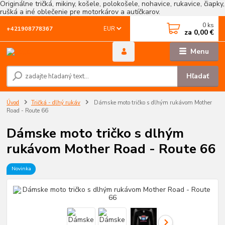
Originálne tričká, mikiny, košele, polokošele, nohavice, rukavice, čiapky,
rušká a iné oblečenie pre motorkárov a autíčkarov.
0
ks
EUR
+421908778367
za
0,00 €
Menu
Hľadať
Úvod
Tričká - dlhý rukáv
Dámske moto tričko s dlhým rukávom Mother
Road - Route 66
Dámske moto tričko s dlhým
rukávom Mother Road - Route 66
Novinka