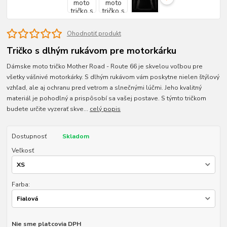
Ohodnotiť produkt
Tričko s dlhým rukávom pre motorkárku
Dámske moto tričko Mother Road - Route 66 je skvelou voľbou pre
všetky vášnivé motorkárky. S dlhým rukávom vám poskytne nielen štýlový
vzhľad, ale aj ochranu pred vetrom a slnečnými lúčmi. Jeho kvalitný
materiál je pohodlný a prispôsobí sa vašej postave. S týmto tričkom
budete určite vyzerať skve...
celý popis
Dostupnosť
Skladom
Veľkosť
Farba:
Nie sme platcovia DPH