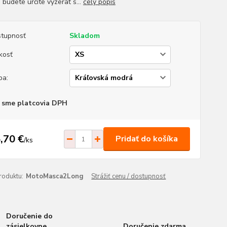
 budete určite vyzerať s...
celý popis
tupnosť
Skladom
kosť
ba:
 sme platcovia DPH
,70 €
Pridať do košíka
/
ks
roduktu:
MotoMasca2Long
Strážiť cenu / dostupnosť
Doručenie do
zásielkovne
Doručenie zdarma