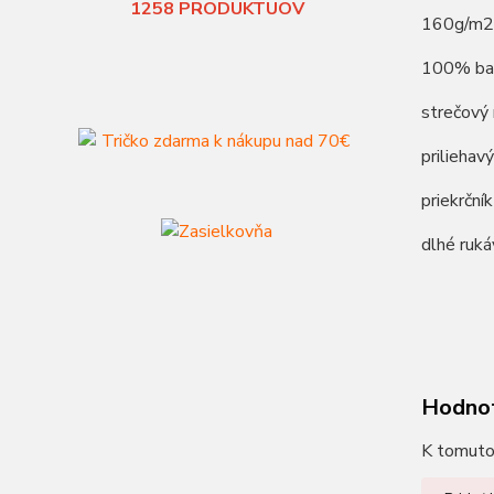
1258
PRODUKTUOV
160g/m2
100% ba
strečový 
priliehav
priekrčn
dlhé ruká
Hodno
K tomuto 