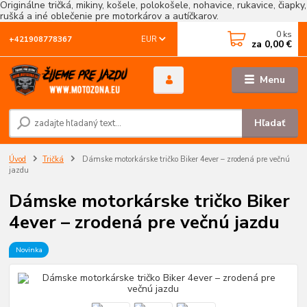
Originálne tričká, mikiny, košele, polokošele, nohavice, rukavice, čiapky,
rušká a iné oblečenie pre motorkárov a autíčkarov.
0
ks
EUR
+421908778367
za
0,00 €
Menu
Hľadať
Úvod
Tričká
Dámske motorkárske tričko Biker 4ever – zrodená pre večnú
jazdu
Dámske motorkárske tričko Biker
4ever – zrodená pre večnú jazdu
Novinka