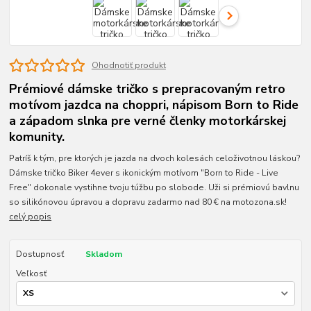
Ohodnotiť produkt
Prémiové dámske tričko s prepracovaným retro
motívom jazdca na choppri, nápisom Born to Ride
a západom slnka pre verné členky motorkárskej
komunity.
Patríš k tým, pre ktorých je jazda na dvoch kolesách celoživotnou láskou?
Dámske tričko Biker 4ever s ikonickým motívom "Born to Ride - Live
Free" dokonale vystihne tvoju túžbu po slobode. Uži si prémiovú bavlnu
so silikónovou úpravou a dopravu zadarmo nad 80 € na motozona.sk!
celý popis
Dostupnosť
Skladom
Veľkosť