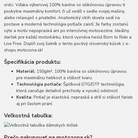
srdci. Vďaka výberovej 100% bavlne so silikónovou úpravou ti
poskytne maximálny komfort, či už sedíš v sedle svojej mašiny,
alebo relaxuješ s priateľmi. Anatomický strih skvele sedí na
postave a moderná technológia potlače zaistí, že farby zostanú
sýte a motív nepopraská ani po intenzívnej motosezóne. Ideálny
darček pre každú motorkárku, ktorá vyznáva heslá Born to Ride a
Live Free. Doplň svoj šatník o tento poctivý slovenský kúsok z e-
shopu motozona.sk!
Špecifikácia produktu:
Materiál:
150g/m², 100% bavlna so silikónovou úpravou
pre maximálnu hebkosť a stálosť tvaru.
Technológia potlače:
Špičková DTG/DTF technológia,
ktorá zaručuje detailné prechody a vysokú odolnosť.
Kvalita:
Potlač je elastická, nepraská a drží si stálosť farieb
aj pri častom praní.
Veľkostná tabuľka:
Prečo nakupovať na motozona.sk?