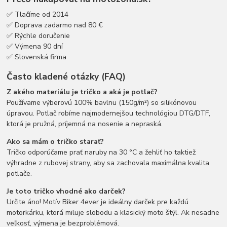
✅ Tlačíme od 2014
✅ Doprava zadarmo nad 80 €
✅ Rýchle doručenie
✅ Výmena 90 dní
✅ Slovenská firma
Často kladené otázky (FAQ)
Z akého materiálu je tričko a aká je potlač?
Používame výberovú 100% bavlnu (150g/m²) so silikónovou
úpravou. Potlač robíme najmodernejšou technológiou DTG/DTF,
ktorá je pružná, príjemná na nosenie a nepraská.
Ako sa mám o tričko starať?
Tričko odporúčame prať naruby na 30 °C a žehliť ho taktiež
výhradne z rubovej strany, aby sa zachovala maximálna kvalita
potlače.
Je toto tričko vhodné ako darček?
Určite áno! Motív Biker 4ever je ideálny darček pre každú
motorkárku, ktorá miluje slobodu a klasický moto štýl. Ak nesadne
veľkosť, výmena je bezproblémová.