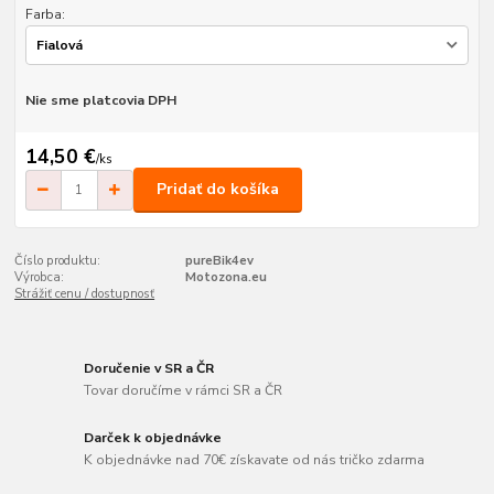
Farba:
Nie sme platcovia DPH
14,50 €
/
ks
Pridať do košíka
Číslo produktu:
pureBik4ev
Výrobca:
Motozona.eu
Strážiť cenu / dostupnosť
Doručenie v SR a ČR
Tovar doručíme v rámci SR a ČR
Darček k objednávke
K objednávke nad 70€ získavate od nás tričko zdarma