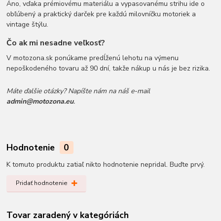
Áno, vďaka prémiovému materiálu a vypasovanému strihu ide o
obľúbený a praktický darček pre každú milovníčku motoriek a
vintage štýlu.
Čo ak mi nesadne veľkosť?
V motozona.sk ponúkame predĺženú lehotu na výmenu
nepoškodeného tovaru až 90 dní, takže nákup u nás je bez rizika.
Máte ďalšie otázky? Napíšte nám na náš e-mail
admin@motozona.eu
.
Hodnotenie
0
K tomuto produktu zatiaľ nikto hodnotenie nepridal. Buďte prvý.
Pridať hodnotenie
Tovar zaradený v kategóriách