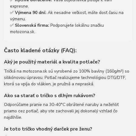
expresne.
✅
Výmena 90 dní:
Ak nesadne veľkosť, máte dosť času na
výmenu.
✅
Slovenská firma:
Podporujete lokálnu značku
motozona.sk.
Často kladené otázky (FAQ):
Aký je použitý materiál a kvalita potlače?
Tričká na motozona.sk sú vyrobené zo 100% bavlny (160g/m²) so
silikónovou úpravou. Potlač realizujeme technológiou DTG/DTF,
ktorá sa vpíja do vlákien, je pružná a nepraská.
Ako sa starať o tričko s dlhým rukávom?
Odporúčame pranie na 30-40°C obrátené naruby a nežehliť
priamo cez potlač, aby ste zachovali jej dokonalý vzhľad čo
najdlhšie.
Je toto tričko vhodný darček pre ženu?