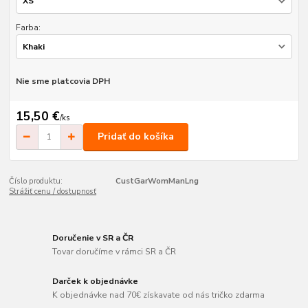
Farba:
Nie sme platcovia DPH
15,50 €
/
ks
Pridať do košíka
Číslo produktu:
CustGarWomManLng
Strážiť cenu / dostupnosť
Doručenie v SR a ČR
Tovar doručíme v rámci SR a ČR
Darček k objednávke
K objednávke nad 70€ získavate od nás tričko zdarma