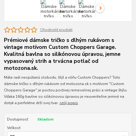
Ohodnotiť produkt
Prémiové dámske tričko s dlhým rukávom s
vintage motívom Custom Choppers Garage.
Kvalitná bavlna so silikónovou úpravou, jemne
vypasovaný strih a trvácna potlač od
motozona.sk.
Máte radi nespútanú slobodu, štýl a vôňu Custom Choppers? Toto
dámske tričko s dlhým rukávom od motozona.sk s motívom "Custom
Choppers Garage" je poctou poctivej remeselnej práci a vintage štýlu.
Vďaka 160g bavlne so silikónovou úpravou je neuveriteľne jemné na
dotyk a perfektne drží svoj tvar.
celý popis
Dostupnosť
Skladom
Veľkosť