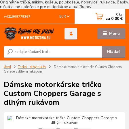
Originálne tričká, mikiny, košele, polokošele, nohavice, rukavice, čiapky,
rušká a iné oblečenie pre motorkárov a autíčkarov.
0
ks
EUR
+421908778367
za
0,00 €
Menu
Hľadať
Úvod
Tričká - dlhý rukáv
Dámske motorkárske tričko Custom Choppers
Garage s dlhým rukávom
Dámske motorkárske tričko
Custom Choppers Garage s
dlhým rukávom