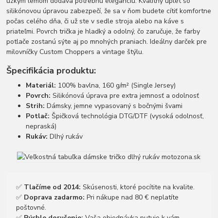
úzkym lemom dodáva potrebnú eleganciu. Kvalitný úplet so
silikónovou úpravou zabezpečí, že sa v ňom budete cítiť komfortne
počas celého dňa, či už ste v sedle stroja alebo na káve s
priateľmi. Povrch trička je hladký a odolný, čo zaručuje, že farby
potlače zostanú sýte aj po mnohých praniach. Ideálny darček pre
milovníčky Custom Choppers a vintage štýlu.
Špecifikácia produktu:
Materiál:
100% bavlna, 160 g/m² (Single Jersey)
Povrch:
Silikónová úprava pre extra jemnosť a odolnosť
Strih:
Dámsky, jemne vypasovaný s bočnými švami
Potlač:
Špičková technológia DTG/DTF (vysoká odolnosť,
nepraská)
Rukáv:
Dlhý rukáv
✅
Tlačíme od 2014:
Skúsenosti, ktoré pocítite na kvalite.
✅
Doprava zadarmo:
Pri nákupe nad 80 € neplatíte
poštovné.
✅
Rýchle doručenie:
Vaša objednávka putuje k vám