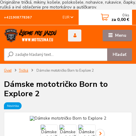
Originálne tričká, mikiny, košele, polokošele, nohavice, rukavice, čiapky,
rušká a iné oblečenie pre motorkárov a autíčkarov.
0
ks
EUR
+421908778367
za
0,00 €
Menu
Hľadať
Úvod
Tričká
Dámske mototričko Born to Explore 2
Dámske mototričko Born to
Explore 2
Novinka