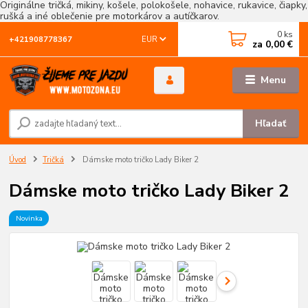
Originálne tričká, mikiny, košele, polokošele, nohavice, rukavice, čiapky,
rušká a iné oblečenie pre motorkárov a autíčkarov.
0
ks
EUR
+421908778367
za
0,00 €
Menu
Hľadať
Úvod
Tričká
Dámske moto tričko Lady Biker 2
Dámske moto tričko Lady Biker 2
Novinka