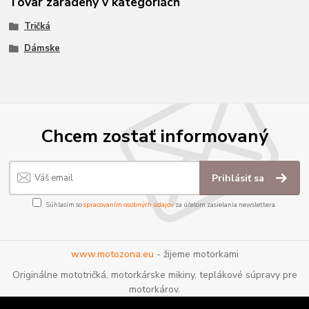
Tovar zaradený v kategóriách
Tričká
Dámske
Chcem zostať informovaný
Prihlásiť sa
Súhlasím so
spracovaním osobných údajov
za účelom zasielania newslettera.
www.motozona.eu
- žijeme motorkami
Originálne mototričká, motorkárske mikiny, teplákové súpravy pre
motorkárov.