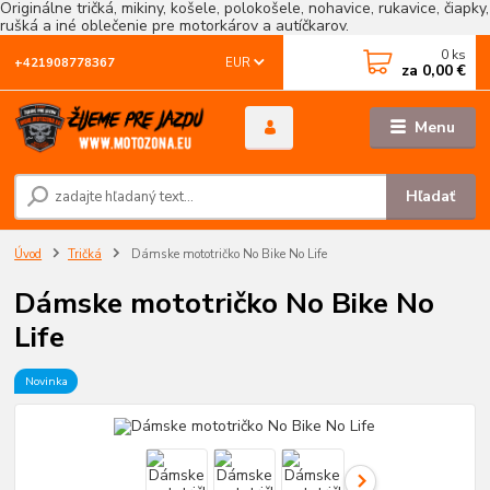
Originálne tričká, mikiny, košele, polokošele, nohavice, rukavice, čiapky,
rušká a iné oblečenie pre motorkárov a autíčkarov.
0
ks
EUR
+421908778367
za
0,00 €
Menu
Hľadať
Úvod
Tričká
Dámske mototričko No Bike No Life
Dámske mototričko No Bike No
Life
Novinka