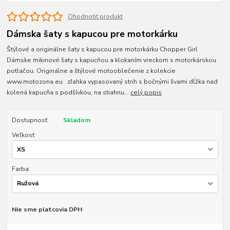
Ohodnotiť produkt
Dámska šaty s kapucou pre motorkárku
Štýlové a originálne šaty s kapucou pre motorkárku Chopper Girl
Dámske mikinové šaty s kapucňou a klokaním vreckom s motorkárskou
potlačou. Originálne a štýlové motooblečenie z kolekcie
www.motozona.eu zľahka vypasovaný strih s bočnými švami dĺžka nad
kolená kapucňa s podšívkou, na stiahnu...
celý popis
Dostupnosť
Skladom
Veľkosť
Farba:
Nie sme platcovia DPH