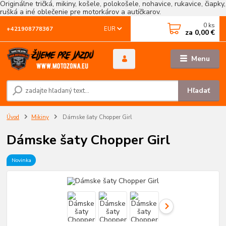
Originálne tričká, mikiny, košele, polokošele, nohavice, rukavice, čiapky,
rušká a iné oblečenie pre motorkárov a autíčkarov.
0
ks
EUR
+421908778367
za
0,00 €
Menu
Hľadať
Úvod
Mikiny
Dámske šaty Chopper Girl
Dámske šaty Chopper Girl
Novinka