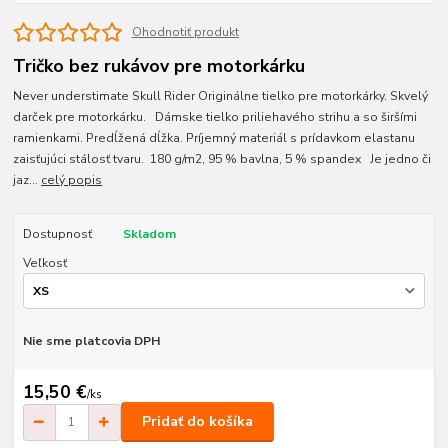
Ohodnotiť produkt
Tričko bez rukávov pre motorkárku
Never understimate Skull Rider Originálne tielko pre motorkárky. Skvelý
darček pre motorkárku. Dámske tielko priliehavého strihu a so širšími
ramienkami. Predĺžená dĺžka. Príjemný materiál s prídavkom elastanu
zaisťujúci stálosť tvaru. 180 g/m2, 95 % bavlna, 5 % spandex Je jedno či
jaz...
celý popis
Dostupnosť
Skladom
Veľkosť
Nie sme platcovia DPH
15,50 €
/
ks
Pridať do košíka