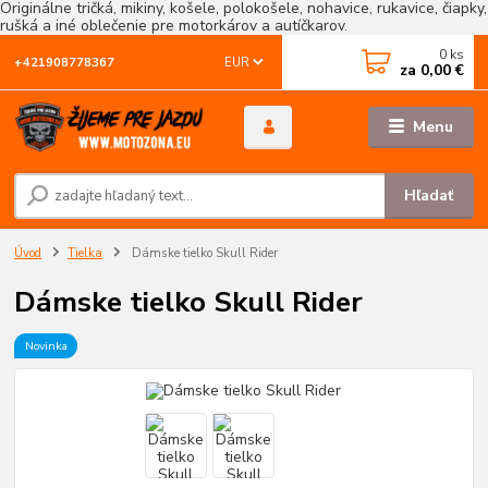
Originálne tričká, mikiny, košele, polokošele, nohavice, rukavice, čiapky,
rušká a iné oblečenie pre motorkárov a autíčkarov.
0
ks
EUR
+421908778367
za
0,00 €
Menu
Hľadať
Úvod
Tielka
Dámske tielko Skull Rider
Dámske tielko Skull Rider
Novinka