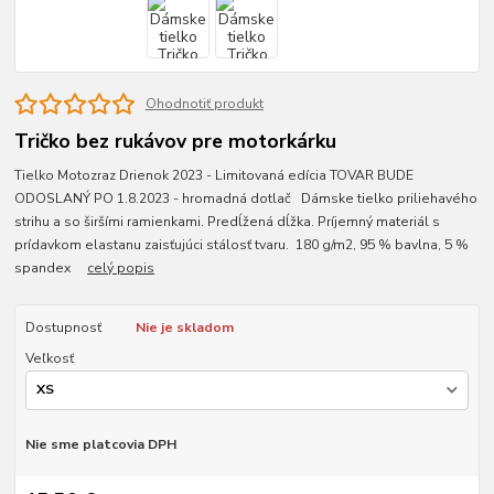
Ohodnotiť produkt
Tričko bez rukávov pre motorkárku
Tielko Motozraz Drienok 2023 - Limitovaná edícia TOVAR BUDE
ODOSLANÝ PO 1.8.2023 - hromadná dotlač Dámske tielko priliehavého
strihu a so širšími ramienkami. Predĺžená dĺžka. Príjemný materiál s
prídavkom elastanu zaisťujúci stálosť tvaru. 180 g/m2, 95 % bavlna, 5 %
spandex
celý popis
Dostupnosť
Nie je skladom
Veľkosť
Nie sme platcovia DPH