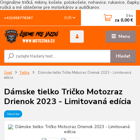
Originálne tričká, mikiny, košele, polokošele, nohavice, rukavice, čiapky,
rušká a iné oblečenie pre motorkárov a autíčkarov.
0
ks
EUR
+421908778367
za
0,00 €
Menu
Hľadať
Úvod
Tielka
Dámske tielko Tričko Motozraz Drienok 2023 - Limitovaná
edícia
Dámske tielko Tričko Motozraz
Drienok 2023 - Limitovaná edícia
Novinka