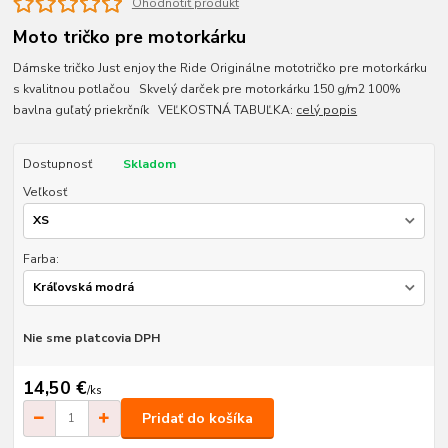
Ohodnotiť produkt
Moto tričko pre motorkárku
Dámske tričko Just enjoy the Ride Originálne mototričko pre motorkárku
s kvalitnou potlačou Skvelý darček pre motorkárku 150 g/m2 100%
bavlna guľatý priekrčník VEĽKOSTNÁ TABUĽKA:
celý popis
Dostupnosť
Skladom
Veľkosť
Farba:
Nie sme platcovia DPH
14,50 €
/
ks
Pridať do košíka