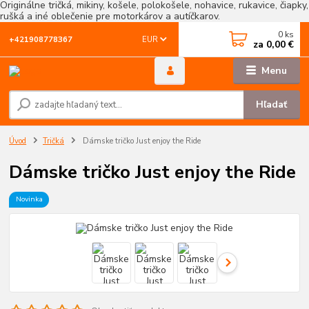
Originálne tričká, mikiny, košele, polokošele, nohavice, rukavice, čiapky,
rušká a iné oblečenie pre motorkárov a autíčkarov.
0
ks
EUR
+421908778367
za
0,00 €
Menu
Hľadať
Úvod
Tričká
Dámske tričko Just enjoy the Ride
Dámske tričko Just enjoy the Ride
Novinka