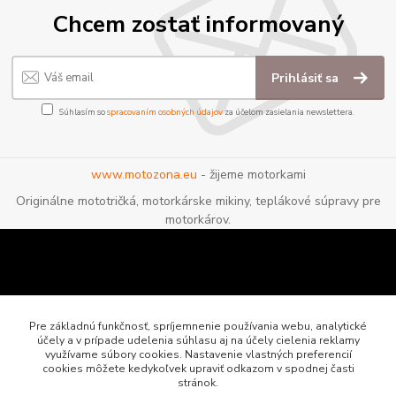
Chcem zostať informovaný
Prihlásiť sa
Súhlasím so
spracovaním osobných údajov
za účelom zasielania newslettera.
www.motozona.eu
- žijeme motorkami
Originálne mototričká, motorkárske mikiny, teplákové súpravy pre
motorkárov.
Pre základnú funkčnosť, spríjemnenie používania webu, analytické
účely a v prípade udelenia súhlasu aj na účely cielenia reklamy
využívame súbory cookies. Nastavenie vlastných preferencií
cookies môžete kedykoľvek upraviť odkazom v spodnej časti
stránok.