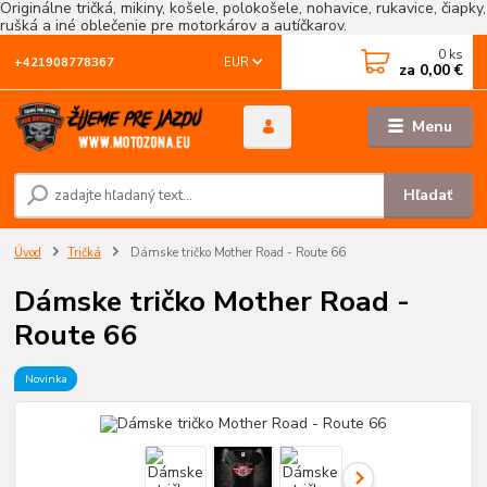
Originálne tričká, mikiny, košele, polokošele, nohavice, rukavice, čiapky,
rušká a iné oblečenie pre motorkárov a autíčkarov.
0
ks
EUR
+421908778367
za
0,00 €
Menu
Hľadať
Úvod
Tričká
Dámske tričko Mother Road - Route 66
Dámske tričko Mother Road -
Route 66
Novinka