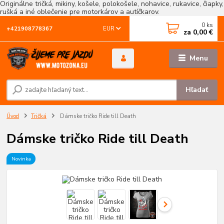
Originálne tričká, mikiny, košele, polokošele, nohavice, rukavice, čiapky,
rušká a iné oblečenie pre motorkárov a autíčkarov.
0
ks
EUR
+421908778367
za
0,00 €
Menu
Hľadať
Úvod
Tričká
Dámske tričko Ride till Death
Dámske tričko Ride till Death
Novinka