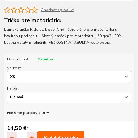
Ohodnotiť produkt
Tričko pre motorkárku
Dámske tričko Ride till Death Originálne tričko pre motorkárku s
kvalitnou potlačou Skvelý darček pre motorkárku 150 g/m2 100%
bavlna guľatý priekrčník VEĽKOSTNÁ TABUĽKA:
celý popis
Dostupnosť
Skladom
Veľkosť
Farba:
Nie sme platcovia DPH
14,50 €
/
ks
Pridať do košíka