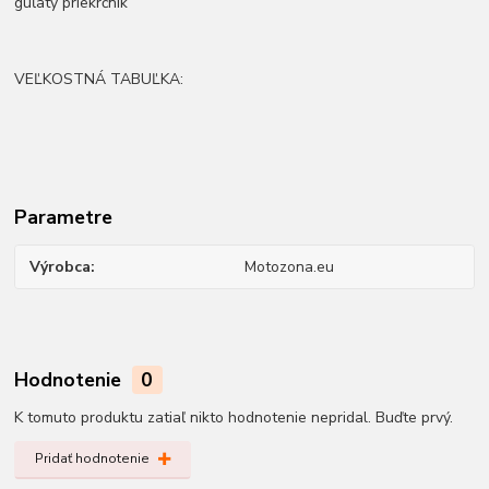
guľatý priekrčník
VEĽKOSTNÁ TABUĽKA:
Parametre
Výrobca
Motozona.eu
Hodnotenie
0
K tomuto produktu zatiaľ nikto hodnotenie nepridal. Buďte prvý.
Pridať hodnotenie